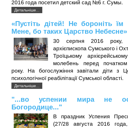
2016 года посетил детский сад №6 г. Сумы.
Детальніше...
«Пустіть дітей! Не бороніть їм
Мене, бо таких Царство Небесне»
30 серпня 2016 року, 
архієпископа Сумського і Охт
Троїцькому архієрейськом
молебень перед початком
року. На богослужіння завітали діти з Ц
психологічної реабілітації Сумської області.
Детальніше...
"...во успении мира не ос
Богородице..."
В праздник Успения Прес
(27/28 августа 2016 года