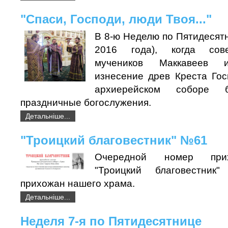
"Спаси, Господи, люди Твоя..."
В 8-ю Неделю по Пятидесятн
2016 года), когда сов
мучеников Маккавеев и
изнесение древ Креста Гос
архиерейском соборе 
праздничные богослужения.
Детальніше...
"Троицкий благовестник" №61
Очередной номер прих
"Троицкий благовестник
прихожан нашего храма.
Детальніше...
Неделя 7-я по Пятидесятнице