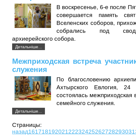
В воскресенье, 6-е после Пя
совершается память свя
Вселенских соборов, прихо
собрались под свод
архиерейского собора.
Детальніше...
Межприходская встреча участни
служения
По благословению архиепи
Ахтырского Евлогия, 24
состоялась межприходская 
семейного служения.
Детальніше...
Страни
назад
16
17
18
19
20
21
22
23
24
25
26
27
28
29
30
31