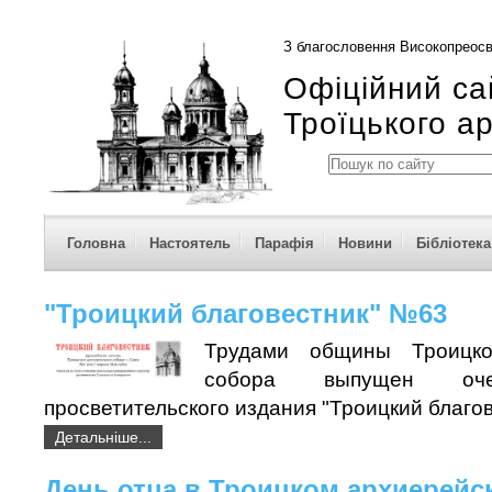
З благословення Високопреосв
Офіційний са
Троїцького а
Головна
Настоятель
Парафія
Новини
Бібліотека
"Троицкий благовестник" №63
Трудами общины Троицко
собора выпущен оче
просветительского издания "Троицкий благов
Детальніше...
День отца в Троицком архиерейс