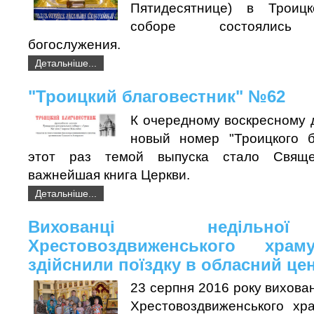
Пятидесятнице) в Троиц
соборе состоялись 
богослужения.
Детальніше...
"Троицкий благовестник" №62
К очередному воскресному 
новый номер "Троицкого б
этот раз темой выпуска стало Свящ
важнейшая книга Церкви.
Детальніше...
Вихованці недільн
Хрестовоздвиженського храм
здійснили поїздку в обласний це
23 серпня 2016 року вихован
Хрестовоздвиженського хр