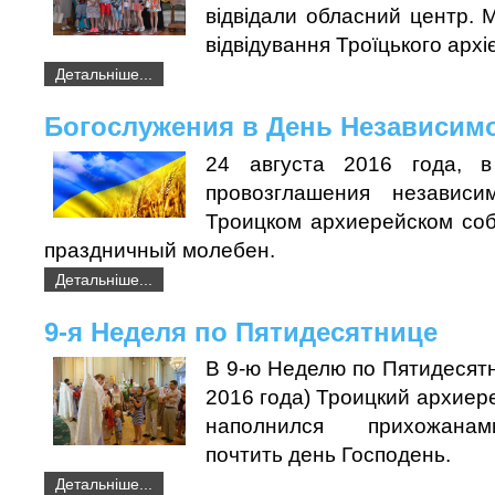
відвідали обласний центр. 
відвідування Троїцького архі
Детальніше...
Богослужения в День Независим
24 августа 2016 года, 
провозглашения независ
Троицком архиерейском со
праздничный молебен.
Детальніше...
9-я Неделя по Пятидесятнице
В 9-ю Неделю по Пятидесятн
2016 года) Троицкий архиер
наполнился прихожана
почтить день Господень.
Детальніше...