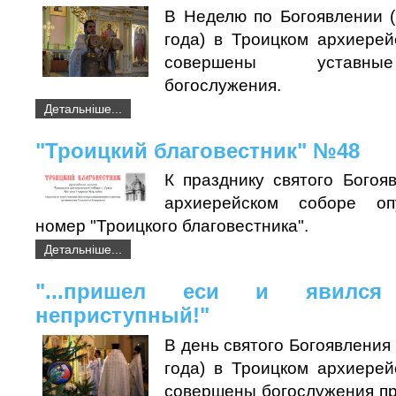
В Неделю по Богоявлении (
года) в Троицком архиере
совершены уставны
богослужения.
Детальніше...
"Троицкий благовестник" №48
К празднику святого Богоя
архиерейском соборе оп
номер "Троицкого благовестника".
Детальніше...
"...пришел еси и явился
неприступный!"
В день святого Богоявления 
года) в Троицком архиере
совершены богослужения п