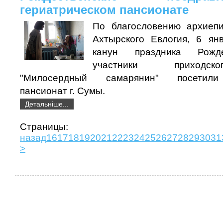
гериатрическом пансионате
По благословению архиепи
Ахтырского Евлогия, 6 ян
канун праздника Рожде
участники приходск
"Милосердный самарянин" посетили 
пансионат г. Сумы.
Детальніше...
Страни
назад
16
17
18
19
20
21
22
23
24
25
26
27
28
29
30
31
>