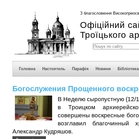
З благословення Високопреосв
Офіційний са
Троїцького а
Головна
Настоятель
Парафія
Новини
Бібліотека
Богослужения Прощенного воскр
В Неделю сыропустную (12/1
в Троицком архиерейск
совершены воскресные бого
возглавил благочинный 
Александр Кудряшов.