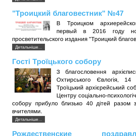
"Троицкий благовестник" №47
В Троицком архиерейск
первый в 2016 году но
просветительского издания "Троицкий благов
Детальніше...
Гості Троїцького собору
З благословення архієпис
Охтирського Євлогія, 14
Троїцький архієрейський соб
Центру соціально-психологічн
собору прибуло близько 40 дітей разом 
вчителями.
Детальніше...
Рождественские поздр