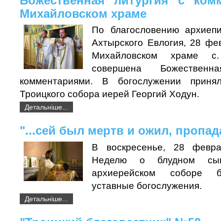
Божественная литургия с ком
Михайловском храме
По благословению архиепи
Ахтырского Евлогия, 28 фе
Михайловском храме с
совершена Божествен
комментариями. В богослужении приня
Троицкого собора иерей Георгий Ходун.
Детальніше...
"...сей был мертв и ожил, пропа
В воскресенье, 28 февр
Неделю о блудном сы
архиерейском соборе 
уставные богослужения.
Детальніше...