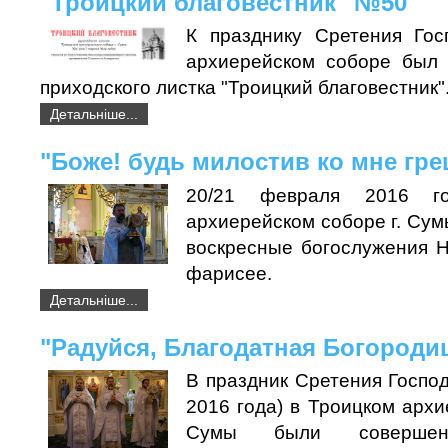
"Троицкий благовестник" №50
К празднику Сретения Гос
архиерейском соборе был 
приходского листка "Троицкий благовестник"
Детальніше...
"Боже! будь милостив ко мне греш
20/21 февраля 2016 г
архиерейском соборе г. Су
воскресные богослужения 
фарисее.
Детальніше...
"Радуйся, Благодатная Богородиц
В праздник Сретения Госпо
2016 года) в Троицком архи
Сумы были совершен