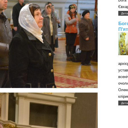
Бога
Євхар
Дета
Бог
П'я
архі
уст
всені
очол
Олек
кліри
Дета