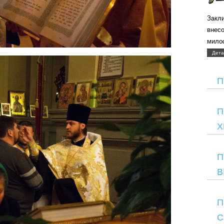
Закли
внес
мило
Дета
П
П
Х
П
В
П
С