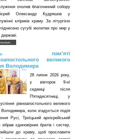
служіння очолив благочинний собору
оієрей Олександр Кудряшов у
лужінні кліриків храму. За літургією
піднесено сугубі молитви про мир у
 державі.
льніше...
ень пам'яті
ноапостольного великого
зя Володимира
28 липня 2026 року,
у вівторок 9-ої
седмиці після
П'ятидесятниці, у
успіння рівноапостольного великого
 Володимира, коли згадується подія
ення Русі, Троїцький архієрейський
 зібрав єдиновірних братів і сестер,
прийшли до храму, щоб прославити