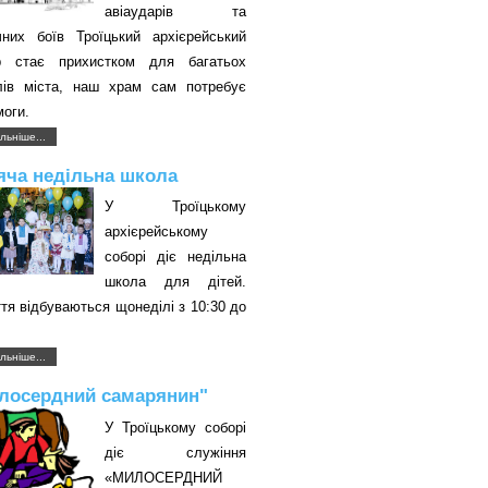
авіаударів та
чних боїв Троїцький архієрейський
р стає прихистком для багатьох
лів міста, наш храм сам потребує
оги.
льніше...
яча недільна школа
У Троїцькому
архієрейському
соборі діє недільна
школа для дітей.
тя відбуваються щонеділі з 10:30 до
.
льніше...
лосердний самарянин"
У Троїцькому соборі
діє служіння
«МИЛОСЕРДНИЙ