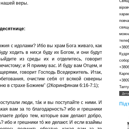
Свящ
 нашей веры.
віро
хара
пов
свящ
идесятнице:
можн
телефо
ожия с идолами? Ибо вы храм Бога живаго, как
+380
 буду ходить
в них;
и буду их Богом, и они будут
Кудр
ыйдите из среды их и отделитесь, говорит
собора.
нечистому; и Я прииму вас.
И буду вам Отцем, и
+380
щерями, говорит Господь Вседержитель.
Итак,
Карпенк
обетования,
очистим себя от всякой скверны
+380
ыню в страхе Божием
" (2Коринфянам 6:16-7:1);
Таптуно
Дета
поступали люди, тáк и вы поступайте с ними.
И
Під
кая вам за то благодарность? ибо и грешники
елаете добро тем, которые вам делают добро,
ь? ибо и грешники тó же делают.
И если взаймы
еетесь получить обратно, какая вам за то