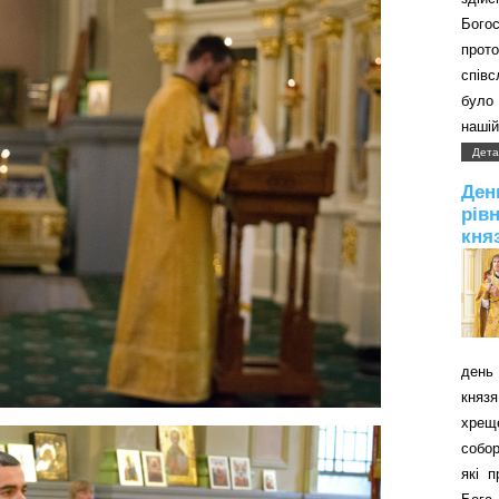
Бого
прот
співс
було 
нашій
Дета
Д
рів
кня
день 
князя
хрещ
собор
які 