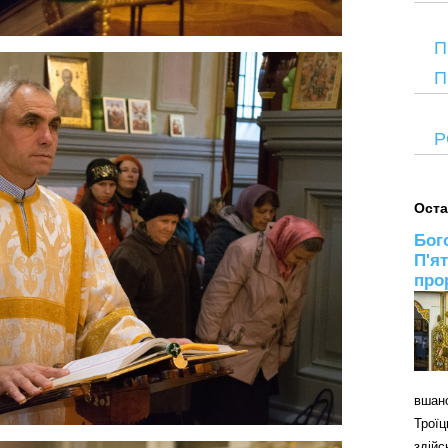
П
П
Р
Оста
Бог
П'я
про
вшан
Трої
здій