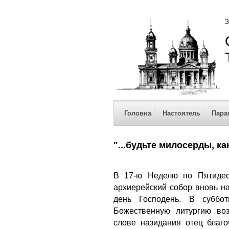
З
Головна
Настоятель
Пара
"...будьте милосерды, ка
В 17-ю Неделю по Пятидеся
архиерейский собор вновь н
день Господень. В суббо
Божественную литургию во
слове назидания отец благ