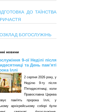
ІДГОТОВКА ДО ТАЇНСТВА
РИЧАСТЯ
ОЗКЛАД БОГОСЛУЖІНЬ
нні новини
ослужіння 9-ої Неділі після
тидесятниці та День пам'яті
рока Іллі
2 серпня 2026 року, у
Неділю 9-ту після
П'ятидесятниці, коли
Православна Церква
овує пам'ять пророка Іллі, у
цькому архієрейському соборі були
снені святкові богослужіння.