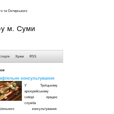
о та Охтирського
ру м. Суми
сторія
Храм
RSS
нси
афіяльне консультування
У Троїцькому
архієрейському
соборі працює
служба
афіяльного консультування.