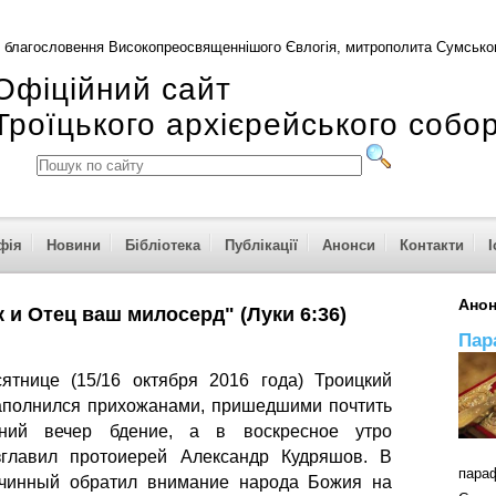
 благословення Високопреосвященнішого Євлогія, митрополита Сумськог
Офіційний сайт
Троїцького архієрейського собо
фія
Новини
Бібліотека
Публікації
Анонси
Контакти
І
Ано
к и Отец ваш милосерд" (Луки 6:36)
Пар
тнице (15/16 октября 2016 года) Троицкий
аполнился прихожанами, пришедшими почтить
тний вечер бдение, а в воскресное утро
зглавил протоиерей Александр Кудряшов. В
пар
очинный обратил внимание народа Божия на