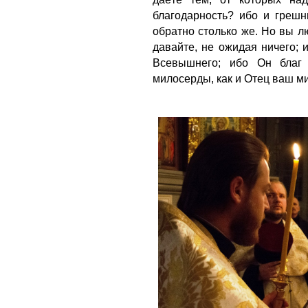
благодарность? ибо и грешн
обратно столько же.
Но вы лю
давайте, не ожидая ничего; 
Всевышнего; ибо Он благ
милосерды, как и Отец ваш м