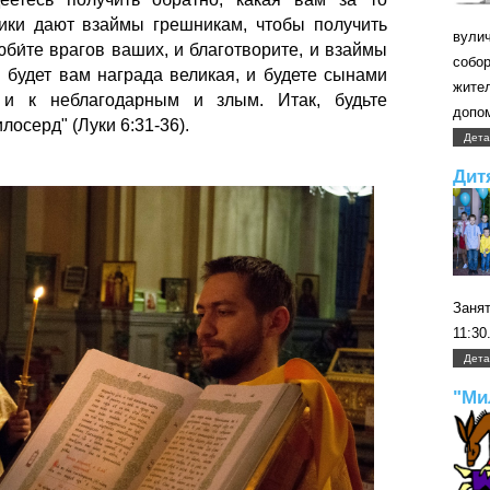
ики дают взаймы грешникам, чтобы получить
вули
би́те врагов ваших, и благотворите, и взаймы
собо
и будет вам награда великая, и будете сынами
жите
 и к неблагодарным и злым.
Итак, будьте
допом
илосерд
" (Луки 6:31-36).
Дета
Дит
Занят
11:30
Дета
"Ми