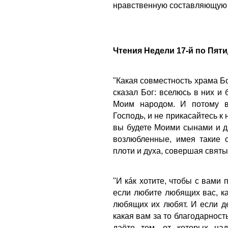
нравственную составляющую
Чтения Недели 17-й по Пят
"Какая совместность храма Б
сказал Бог: вселюсь в них и
Моим народом.
И потому в
Господь, и не прикасайтесь к 
вы будете Моими сынами и д
возлюбленные, имея такие 
плоти и духа, совершая свят
"И кáк хотите, чтобы с вами 
если любите любящих вас, ка
любящих их любят.
И если д
какая вам за то благодарност
даёте тем, от которых над