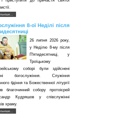
 і приступити до причастя святої
истії.
льніше...
ослужіння 8-ої Неділі після
тидесятниці
26 липня 2026 року,
у Неділю 8-му після
П'ятидесятниці, у
Троїцькому
єрейському соборі були здійснені
авні богослужіння. Служіння
чного бдіння та Божественної літургії
ив благочинний собору протоієрей
сандр Кудряшов у співслужінні
ків храму.
льніше...