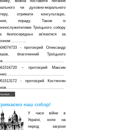
енику, можна поставити питання
вчального чи духовно-морального
ктеру, отримати консультацію,
чання, пораду. Також із
еннослужителями Троїцького собору
а безпосередньо зв'язатися за
ном:.............
504074733 - протоієрей Олександр
яшов, благочинний Троїцького
....................................................
661516720 – протоієрей Максим
о..................................................
951513172 - протоієрей Костянтин
в..................................................
льніше...
тримаємо наш собор!
У часи війни в
Україні, коли на
період загрози