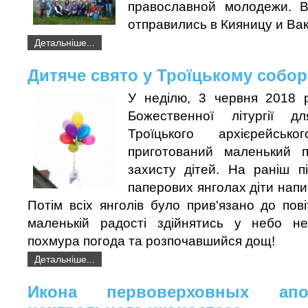
православной молодежи. В
отправились в Кияницу и Ва
Детальніше...
Дитяче свято у Троїцькому собор
У неділю, 3 червня 2018 р
Божественної літургії д
Троїцького архієрейсь
приготований маленький 
захисту дітей. На раніш п
паперових янголах діти напи
Потім всіх янголів було прив'язано до пові
маленькій радості здійнятись у небо н
похмура погода та розпочавшийся дощ!
Детальніше...
Икона первоверховных ап