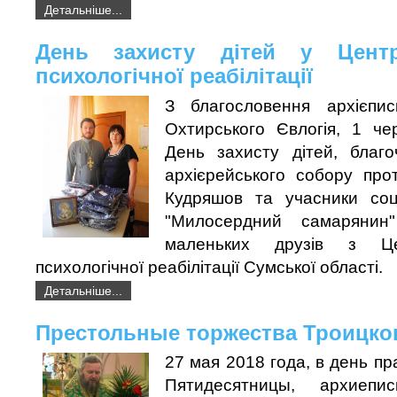
Детальніше...
День захисту дітей у Центр
психологічної реабілітації
З благословення архієпис
Охтирського Євлогія, 1 че
День захисту дітей, благо
архієрейського собору про
Кудряшов та учасники соц
"Милосердний самарянин"
маленьких друзів з Це
психологічної реабілітації Сумської області.
Детальніше...
Престольные торжества Троицко
27 мая 2018 года, в день п
Пятидесятницы, архиеп