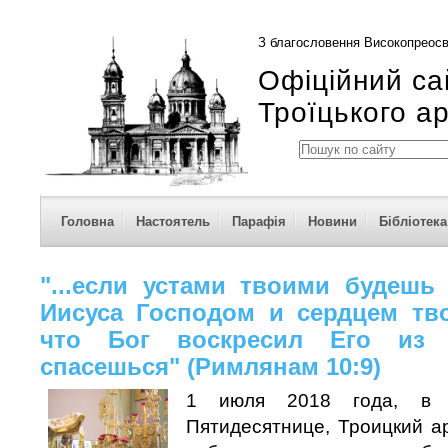
З благословення Високопреосв
Офіційний са
Троїцького а
Головна
Настоятель
Парафія
Новини
Бібліотека
"...если устами твоими будешь
Иисуса Господом и сердцем тв
что Бог воскресил Его из 
спасешься" (Римлянам 10:9)
1 июля 2018 года, в
Пятидесятнице, Троицкий а