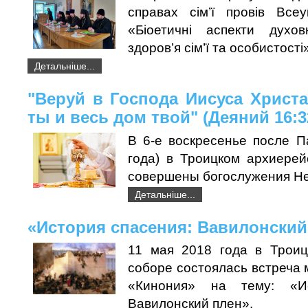
справах сім’ї провів Все
«Біоетичні аспекти духов
здоров’я сім’ї та особистості
Детальніше...
"Веруй в Господа Иисуса Христа
ты и весь дом твой" (Деяний 16:3
В 6-е воскресенье после П
года) в Троицком архиере
совершены богослужения Не
Детальніше...
«История спасения: Вавилонский
11 мая 2018 года в Троиц
соборе состоялась встреча
«Кинония» на тему: «Ис
Вавилонский плен».