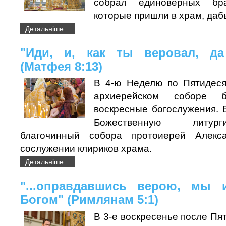
собрал единоверных бр
которые пришли в храм, даб
Детальніше...
"Иди, и, как ты веровал, да
(Матфея 8:13)
В 4-ю Неделю по Пятидеся
архиерейском соборе 
воскресные богослужения. 
Божественную литур
благочинный собора протоиерей Алекс
сослужении клириков храма.
Детальніше...
"...оправдавшись верою, мы
Богом" (Римлянам 5:1)
В 3-е воскресенье после Пя