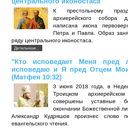
центрального иконостаса
К престольному празд
архиерейского собора 
написана икона первовер
Петра и Павла. Образ зан
ряду центрального иконостаса.
Детальніше...
"Кто исповедает Меня пред 
исповедаю и Я пред Отцем Мо
(Матфея 10:32)
3 июня 2018 года, в Неде
Троицком архиерейск
совершены уставные бо
окончании Божественной ли
Александр Кудряшов произнес слово п
евангельского чтения.