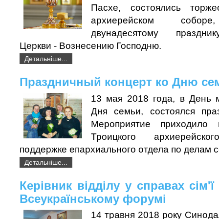
Пасхе, состоялись торж
архиерейском соборе
двунадесятому праздни
Церкви - Вознесению Господню.
Детальніше...
Праздничный концерт ко Дню се
13 мая 2018 года, в День 
Дня семьи, состоялся пра
Мероприятие приходило
Троицкого архиерейск
поддержке епархиального отдела по делам с
Детальніше...
Керівник відділу у справах сім'ї
Всеукраїнському форумі
14 травня 2018 року Синода