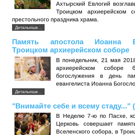
Ахтырский Евлогий возглав
Троицком архиерейском 
престольного праздника храма.
Детальніше...
Память апостола Иоанна 
Троицком архиерейском соборе
В понедельник, 21 мая 201
архиерейском соборе 
богослужения в день па
евангелиста Иоанна Богосло
Детальніше...
"Внимайте себе и всему стаду..." 
В Неделю 7-ю по Пасхе, к
Церковь совершает памят
Вселенского собора, в Тро