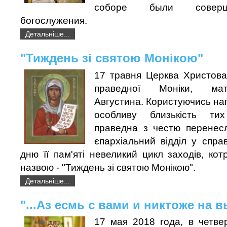
соборе были соверш
богослужения.
Детальніше...
"Тиждень зі святою Монікою"
17 травня Церква Христова
праведної Моніки, мат
Августина. Користуючись на
особливу близькість ти
праведна з честю перенесл
єпархіальний відділ у справ
дню її пам'яті невеликий цикл заходів, кот
назвою - "Тиждень зі святою Монікою".
Детальніше...
"...Аз есмь с вами и никтоже на в
17 мая 2018 года, в четве