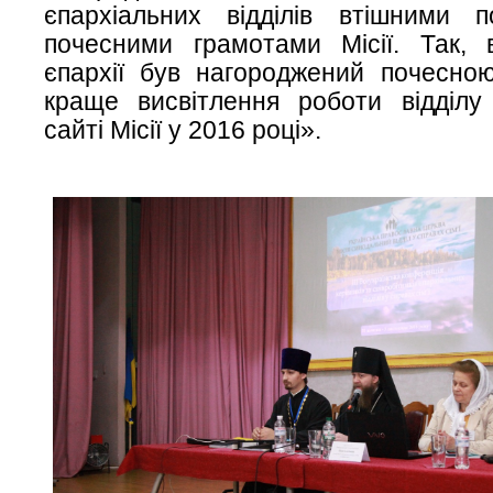
єпархіальних відділів втішними 
почесними грамотами Місії. Так, в
єпархії був нагороджений почесно
краще висвітлення роботи відділу
сайті Місії у 2016 році».