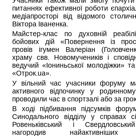
Учасники також мали змогу почути 
питаннях ефективної роботи єпархіал
медіапросторі від відомого столич
Віктора Іваненка.
Майстер-клас по духовній реабіліт
бойових дій «Повернення із про
провів ігумен Валеріан (Головченк
храму свв. Новомучеників і сповідн
ведучий «Іониньської молодіжки» т
«Отрок.ua».
У вільний час учасники форуму м
активного відпочинку у родинному
проводили час в спортзалі або за грою 
В ході підбивання підсумків форум
Синодального відділу у справах сі
Ровеньківський і Свердловськи
нагородив найактивніших пр