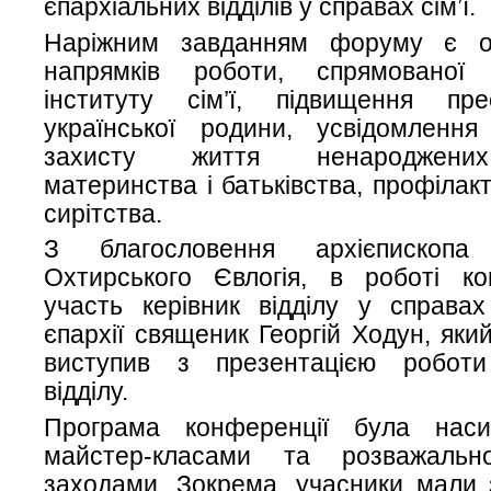
єпархіальних відділів у справах сім’ї.
Наріжним завданням форуму є о
напрямків роботи, спрямованої
інституту сім’ї, підвищення пр
української родини, усвідомленн
захисту життя ненароджених
материнства і батьківства, профілак
сирітства.
З благословення архієпископа
Охтирського Євлогія, в роботі ко
участь керівник відділу у справах
єпархії священик Георгій Ходун, яки
виступив з презентацією роботи
відділу.
Програма конференції була наси
майстер-класами та розважально
заходами. Зокрема, учасники мали 