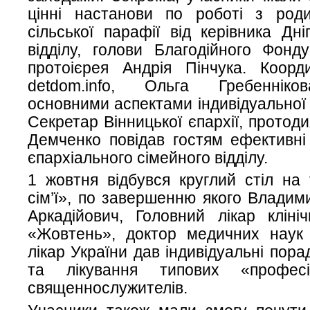
цінні настанови по роботі з ро
сільської парафії від керівника Дні
відділу, голови Благодійного Фо
протоієрея Андрія Пінчука. Коорд
detdom.info, Ольга Гребенніко
основними аспектами індивідуальної 
Секретар Вінницької єпархії, протод
Демченко повідав гостям ефективні
єпархіального сімейного відділу.
1 жовтня відбувся круглий стіл на
сім’ї», по завершенню якого Влади
Аркадійович, Головний лікар кліні
«Жовтень», доктор медичних наук
лікар України дав індивідуальні пор
та лікування типових «профес
священнослужителів.