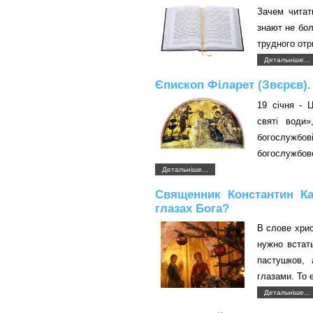
Зачем читат
знают не бо
трудного от
Детальніше...
Єпископ Філарет (Звєрєв).
19 січня - 
святі води
богослужбов
богослужбово
Детальніше...
Священник Константин К
глазах Бога?
В слове хрис
нужно встат
пастушков,
глазами. То 
Детальніше...