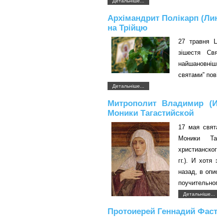
Детальніше...
Архімандрит Полікарп (Ли
на Трійцю
27 травня Ц
зішестя Св
найшановніш
святами” пов
Детальніше...
Митрополит Владимир (И
Моники Тагастийской
17 мая свят
Моники Таг
христианско
гг.). И хот
назад, в опи
поучительно
Детальніше...
Протоиерей Геннадий Фаст