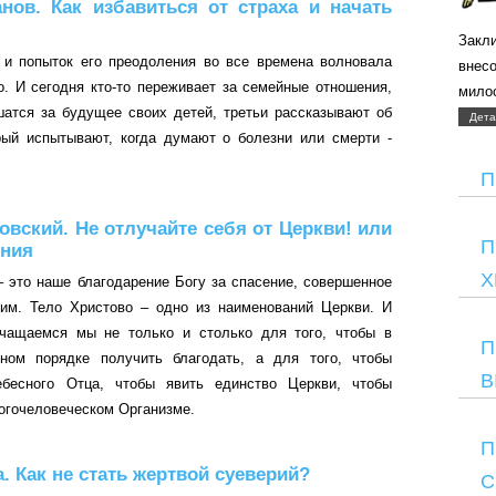
нов. Как избавиться от страха и начать
Закли
 и попыток его преодоления во все времена волновала
внес
о. И сегодня кто-то переживает за семейные отношения,
мило
шатся за будущее своих детей, третьи рассказывают об
Дета
рый испытывают, когда думают о болезни или смерти -
П
ский. Не отлучайте себя от Церкви! или
П
ения
Х
– это наше благодарение Богу за спасение, совершенное
м. Тело Христово – одно из наименований Церкви. И
чащаемся мы не только и столько для того, чтобы в
П
ном порядке получить благодать, а для того, чтобы
В
ебесного Отца, чтобы явить единство Церкви, чтобы
богочеловеческом Организме.
П
а. Как не стать жертвой суеверий?
С