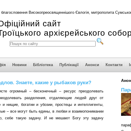
 благословення Високопреосвященнішого Євлогія, митрополита Сумськог
Офіційний сайт
Троїцького архієрейського собо
фія
Новини
Бібліотека
Публікації
Анонси
Контакти
І
Ано
лов. Знаете, какие у рыбаков руки?
Пар
исте огромный – бесконечный – ресурс преодолевать
преодолевать разделения, отдаляющие людей друг от
е и нищие, богатии и убозии, простецы и интеллигенты,
лые – все могут быть едины, в любви и взаимопонимании
но, себе такую задачу. И не мешают Богу эту задачу
пар