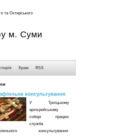
о та Охтирського
ру м. Суми
сторія
Храм
RSS
нси
афіяльне консультування
У Троїцькому
архієрейському
соборі працює
служба
афіяльного консультування.