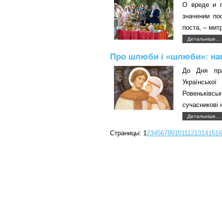
О вреде и 
значении по
поста, – мит
Детальніше...
Про шлюби і «шлюби»: нав
До Дня пра
Українсько
Ровеньківсь
сучасникові 
Детальніше...
Страницы:
1
2
3
4
5
6
7
8
9
10
11
12
13
14
15
16