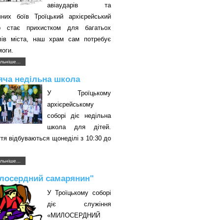
авіаударів та
чних боїв Троїцький архієрейський
р стає прихистком для багатьох
лів міста, наш храм сам потребує
оги.
льніше...
яча недільна школа
У Троїцькому
архієрейському
соборі діє недільна
школа для дітей.
тя відбуваються щонеділі з 10:30 до
.
льніше...
лосердний самарянин"
У Троїцькому соборі
діє служіння
«МИЛОСЕРДНИЙ