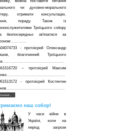
енику, можна поставити питання
вчального чи духовно-морального
ктеру, отримати консультацію,
чання, пораду. Також із
еннослужителями Троїцького собору
а безпосередньо зв'язатися за
ном:.............
504074733 - протоієрей Олександр
яшов, благочинний Троїцького
....................................................
661516720 – протоієрей Максим
о..................................................
951513172 - протоієрей Костянтин
в..................................................
льніше...
тримаємо наш собор!
У часи війни в
Україні, коли на
період загрози