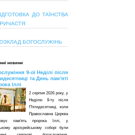
ІДГОТОВКА ДО ТАЇНСТВА
РИЧАСТЯ
ОЗКЛАД БОГОСЛУЖІНЬ
нні новини
ослужіння 9-ої Неділі після
тидесятниці та День пам'яті
рока Іллі
2 серпня 2026 року, у
Неділю 9-ту після
П'ятидесятниці, коли
Православна Церква
овує пам'ять пророка Іллі, у
цькому архієрейському соборі були
снені святкові богослужіння.