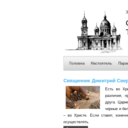
З
Головна
Настоятель
Пара
Священник Димитрий Сверд
Есть во Хр
различия, 
друга. Цари
черные и бе
– во Христе. Если ставят, конеч
осуществлять.