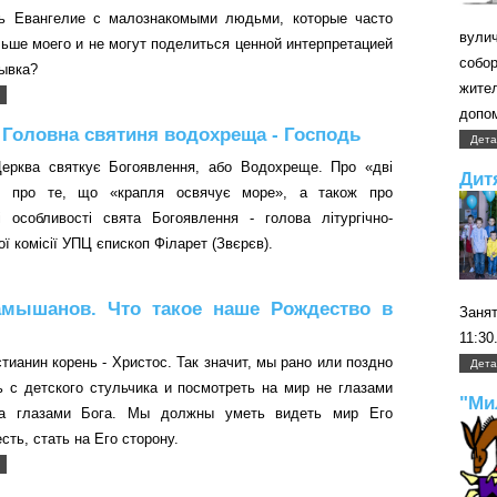
ь Евангелие с малознакомыми людьми, которые часто
вули
льше моего и не могут поделиться ценной интерпретацией
собо
рывка?
жите
допом
 Головна святиня водохреща - Господь
Дета
Церква святкує Богоявлення, або Водохреще. Про «дві
Дит
», про те, що «крапля освячує море», а також про
і особливості свята Богоявлення - голова літургічно-
ї комісії УПЦ єпископ Філарет (Звєрєв).
амышанов. Что такое наше Рождество в
Занят
11:30
тианин корень - Христос. Так значит, мы рано или поздно
Дета
ь с детского стульчика и посмотреть на мир не глазами
"Ми
 а глазами Бога. Мы должны уметь видеть мир Его
есть, стать на Его сторону.