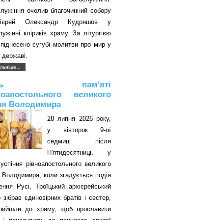
служіння очолив благочинний собору
оієрей Олександр Кудряшов у
лужінні кліриків храму. За літургією
піднесено сугубі молитви про мир у
 державі.
льніше...
ень пам'яті
ноапостольного великого
зя Володимира
28 липня 2026 року,
у вівторок 9-ої
седмиці після
П'ятидесятниці, у
успіння рівноапостольного великого
 Володимира, коли згадується подія
ення Русі, Троїцький архієрейський
 зібрав єдиновірних братів і сестер,
прийшли до храму, щоб прославити