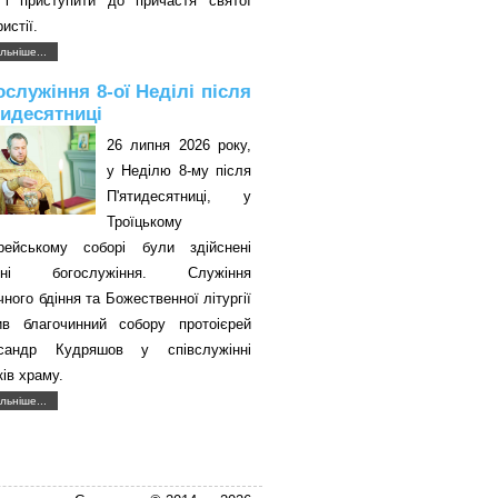
 і приступити до причастя святої
истії.
льніше...
ослужіння 8-ої Неділі після
тидесятниці
26 липня 2026 року,
у Неділю 8-му після
П'ятидесятниці, у
Троїцькому
єрейському соборі були здійснені
авні богослужіння. Служіння
чного бдіння та Божественної літургії
ив благочинний собору протоієрей
сандр Кудряшов у співслужінні
ків храму.
льніше...