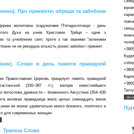
Свящ
віро
ненко). Про прикмети, обряди та забобони
хара
пов
ерква молитовно згадуватиме П’ятидесятницю - день
свящ
ятого Духа на учнів Христових. Трійця – одне з
можн
их та улюблених свят, проте з так званими “зеленими
телефо
’язано чи не рекордна кількість різних забобон і прикмет.
+380
Кудр
собора.
ким). Слово в день памяти праведной
+380
Карпенк
ая Православная Церковь празднует память праведной
+380
астинской (330–387 гг.), матери известнейшего
Таптуно
го богослова древности – блаженного Августина (354–430
Дета
я эта великая праведница жила целых семнадцать веков
сании ее жизни удивительно много близкого, понятного и
Під
го для современных женщин.
. Трапеза Слова