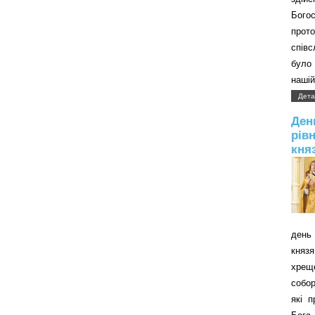
Бого
прот
співс
було 
нашій
Дета
Д
рів
кня
день 
князя
хрещ
собор
які 