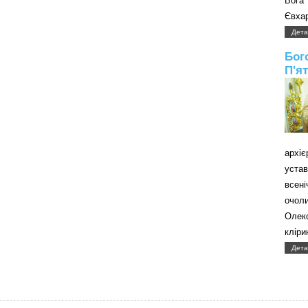
Бога
Євхар
Дета
Бог
П'я
архі
уст
всені
очол
Олек
кліри
Дета