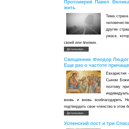
Протоиерей Павел Велика
жить
Тема страха
человечеств
другие стра
ужасе, кото
своей или близких.
Детальніше...
Священник Феодор Людогов
Еще раз о частоте причащ
Евхаристия 
Сыном Божии
поэтому при
индивидуаль
вновь и вновь возблагодарить Н
подтвердить свое членство в этом 
Детальніше...
Успенский пост и три Спас