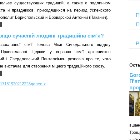
пользе существующих традиций, а также о подлинном
ста и праздников, приходящихся на период Успенского
П
рополит Бориспольский и Броварской Антоний (Паканич).
П
іщо сучасній людині традиційна сім’я?
Р
вославної сім’ї Голова Місії Синодального відділу
ї Православної Церкви у справах сім’ї архієпископ
кий і Свердловський Пантелеімон розповів про те, чого
Оста
не вистачає для створення міцного традиційного союзу.
Бог
П'я
17
18
19
20
21
22
23
далее >
про
вшан
Трої
здій