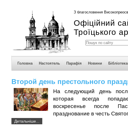
З благословення Високопреосв
Офіційний са
Троїцького а
Головна
Настоятель
Парафія
Новини
Бібліотека
Второй день престольного празд
На следующий день посл
которая всегда попад
воскресенье после Пас
празднование в честь Святог
Детальніше...