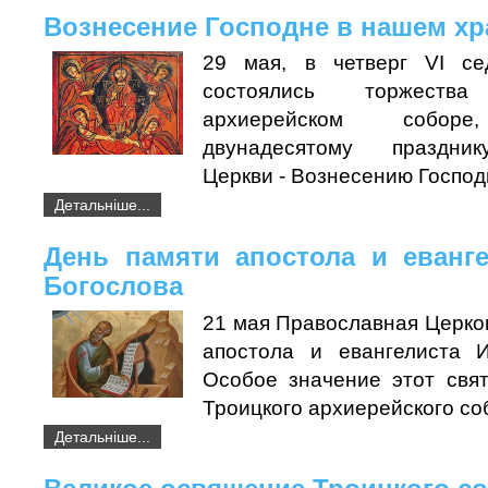
Вознесение Господне в нашем х
29 мая, в четверг VI с
состоялись торжест
архиерейском соборе
двунадесятому праздни
Церкви - Вознесению Господ
Детальніше...
День памяти апостола и еванг
Богослова
21 мая Православная Церко
апостола и евангелиста И
Особое значение этот свя
Троицкого архиерейского со
Детальніше...