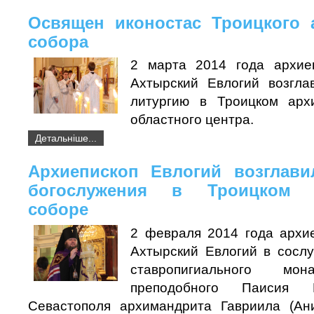
Освящен иконостас Троицкого 
собора
2 марта 2014 года архие
Ахтырский Евлогий возгла
литургию в Троицком арх
областного центра.
Детальніше...
Архиепископ Евлогий возглави
богослужения в Троицком а
соборе
2 февраля 2014 года архи
Ахтырский Евлогий в сосл
ставропигиального мон
преподобного Паисия В
Севастополя архимандрита Гавриила (Ан