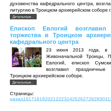
духовенства кафедрального центра, возгл
литургию в Троицком архиерейском соборе г
Детальніше...
Епископ Евлогий возглавил 
торжества в Троицком архиере
кафедрального центра
23 июня 2013 года, в 
Живоначальной Троицы, 
Евлогий, епископ Сумск
возглавил праздничные
Троицком архиерейском соборе.
Детальніше...
Страни
назад
16
17
18
19
20
21
22
23
24
25
26
27
28
29
30
31