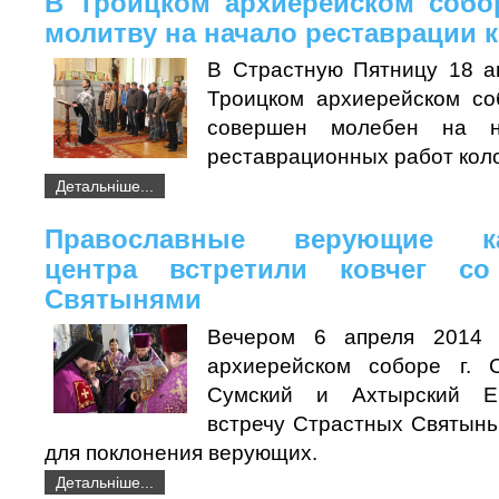
В Троицком архиерейском собо
молитву на начало реставрации 
В Страстную Пятницу 18 а
Троицком архиерейском со
совершен молебен на н
реставрационных работ кол
Детальніше...
Православные верующие ка
центра встретили ковчег со
Святынями
Вечером 6 апреля 2014 
архиерейском соборе г. 
Сумский и Ахтырский Ев
встречу Страстных Святынь
для поклонения верующих.
Детальніше...