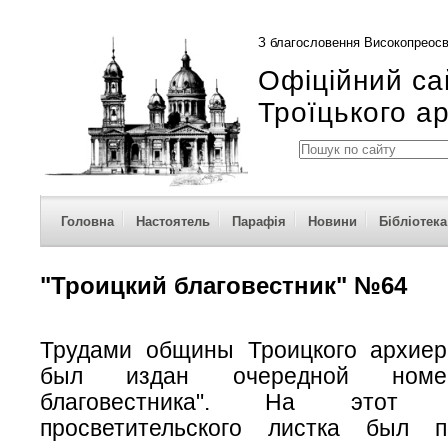
З благословення Високопреосв
Офіційний са
Троїцького а
Головна
Настоятель
Парафія
Новини
Бібліотека
"Троицкий благовестник" №64
Трудами общины Троицкого архиер
был издан очередной номер
благовестника". На этот
просветительского листка был 