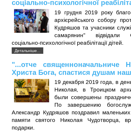
соціально-психологічної реабіліта
19 грудня 2019 року благо
архієрейського собору про
Кудряшов та учасники служ
самарянин" відвідали 
соціально-психологічної реабілітації дітей.
Детальніше...
"...отче священноначальниче 
Христа Бога, спастися душам на
19 декабря 2019 года, в ден
Николая, в Троицком арх
были совершены праздничн
По завершению богослуж
Александр Кудряшов поздравил маленьки
памяти святого Николая Чудотворца, в
подарки.