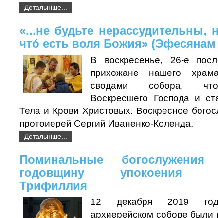
Детальніше...
«...не будьте нерассудительны, 
чтó есть воля Божия» (Эфесянам 
В воскресенье, 26-е посл
прихожане нашего храм
сводами собора, что
Воскресшего Господа и ст
Тела и Крови Христовых. Воскресное богос
протоиерей Сергий Иваненко-Коленда.
Детальніше...
Поминальные богослужени
годовщину упокоения ар
Трифиллия
12 декабря 2019 го
архиерейском соборе были 