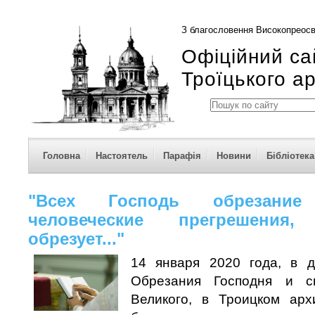
З благословення Високопреосв
Офіційний са
Троїцького а
Головна
Настоятель
Парафія
Новини
Бібліотека
"Всех Господь обрезани
человеческие прегрешения
обрезует..."
14 января 2020 года, в д
Обрезания Господня и с
Великого, в Троицком арх