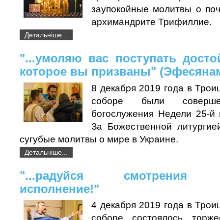
заупокойные молитвы о по
архимандрите Трифиллие.
Детальніше...
"...умоляю вас поступать досто
которое вы призваны" (Эфесянам
8 декабря 2019 года в Тро
соборе были соверше
богослужения Недели 25-й 
За Божественной литургие
сугубые молитвы о мире в Украине.
Детальніше...
"...радуйся смотрения З
исполнение!"
4 декабря 2019 года в Тро
соборе состоялось торж