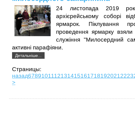
24 листопада 2019 рок
архієрейському соборі від
ярмарок. Піклування пр
проведення ярмарку взяли
служіння "Милосердний са
активні парафіяни.
Детальніше...
Страни
назад
6
7
8
9
10
11
12
13
14
15
16
17
18
19
20
21
22
23
>