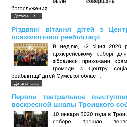
были совершены т
богослужения.
Детальніше...
Різдвяні вітання дітей з Цент
психологічної реабілітації
В неділю, 12 січня 2020 р
архієрейському соборі для 
зібралися прихожани храм
громади з Центру соціаль
реабілітації дітей Сумської області.
Детальніше...
Первое театральное выступле
воскресной школы Троицкого со
10 января 2020 года в Тро
соборе прошло перво