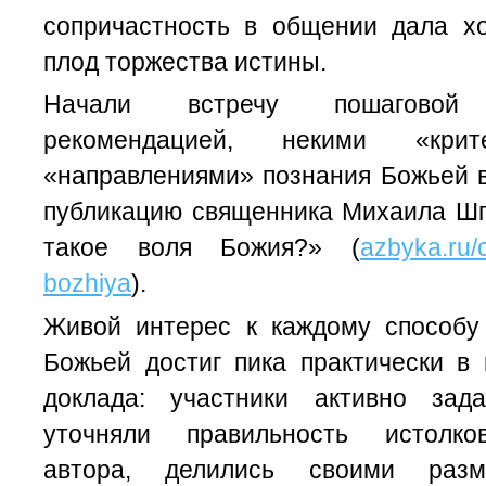
сопричастность в общении дала х
плод торжества истины.
Начали встречу пошаговой п
рекомендацией, некими «кри
«направлениями» познания Божьей в
публикацию священника Михаила Шп
такое воля Божия?» (
azbyka.ru/
bozhiya
).
Живой интерес к каждому способу
Божьей достиг пика практически в
доклада: участники активно зад
уточняли правильность истолк
автора, делились своими раз