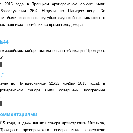
ря 2015 года в Троицком архиерейском соборе были
богослужения 26-й Недели по Пятидесятнице. За
ием были вознесены сугубые заупокойные молитвы о
чественниках, погибших во время голодомора.
№44
архиерейском соборе вышла новая публикация "Троицкого
а".
."
елю по Пятидесятнице (21/22 ноября 2015 года), в
архиерейском соборе были совершены воскресные
я.
 комментариями
015 года, в день памяти собора архистратига Михаила,
Троицкого архиерейского собора была совершена