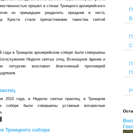
ржественностью прошел в стенах Троицкого архиерейского
П
ногие из пришедших разделить праздник в честь
В
ца Христа стали причастниками таинства святой
П
С
16 года в Троицком архиерейском соборе были совершены
Богослужения Недели святых отец. Всенощное бдение и
П
ную литургию возглавил благочинный протоиерей
П
удряшов.
раотец
Р
ря 2015 года, в Неделю святых праотец, в Троицком
ком соборе были совершены уставные воскресные
Оста
я.
Вос
Гос
я Троицкого собора