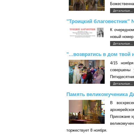
Божественна
Детальніше...
"Троицкий благовестник" 
К очередном
новый номер 
Детальніше...
"...возвратись в дом твой 
4/15 ноябр
совершены 
Пятидесятни
Детальніше...
Память великомученика Д
В воскресе
архиерейско
Прихожане х
великомуче
торжествует 8 ноября.