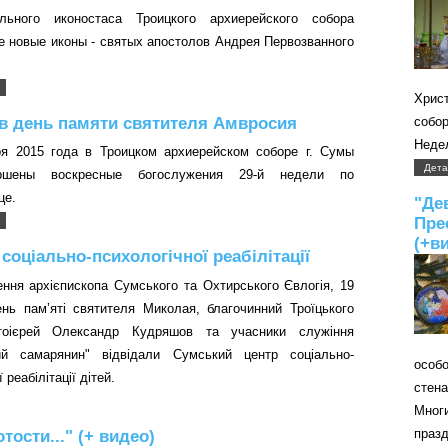
льного иконостаса Троицкого архиерейского собора
е новые иконы - святых апостолов Андрея Первозванного
Хрис
в день памяти святителя Амвросия
собо
Недел
ря 2015 года в Троицком архиерейском соборе г. Сумы
Дета
ршены воскресные богослужения 29-й недели по
це.
"
Пре
(+в
 соціально-психологічної реабілітації
ення архієпископа Сумського та Охтирського Євлогія, 19
ень пам’яті святителя Миколая, благочинний Троїцького
тоієрей Олександр Кудряшов та учасники служіння
ий самарянин" відвідали Сумський центр соціально-
особ
 реабілітації дітей.
стен
Мно
праз
ости..." (+ видео)