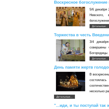
Воскресное богослужение 
5/6 декабря 
Невского,
богослужени
Детальніше...
Торжества в честь Введен
3/4 декабр
совершены 
Богородицы.
Детальніше...
День памяти жертв голод
В воскресень
состояла
соотечеств
несколько ра
Детальніше...
"...иди, и ты поступай так 