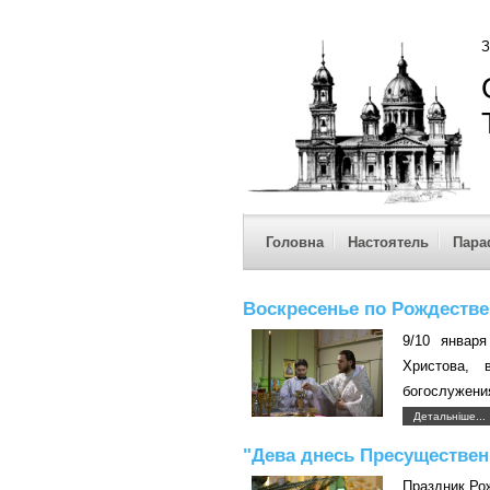
З
Головна
Настоятель
Пара
Воскресенье по Рождеств
9/10 январ
Христова, 
богослужени
Детальніше...
"Дева днесь Пресущественн
Праздник Ро