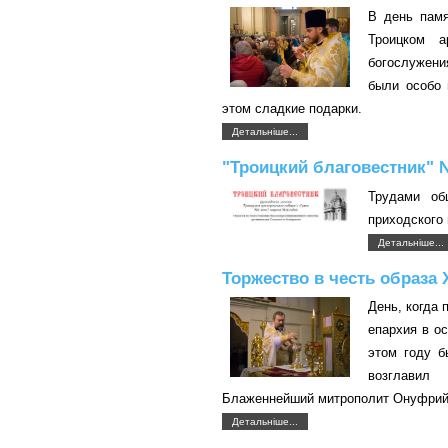
В день памя
Троицком а
богослужени
были особо 
этом сладкие подарки.
Детальніше...
"Троицкий благовестник" 
Трудами об
приходского 
Детальніше...
Торжество в честь образа 
День, когда
епархия в о
этом году б
возглавил
Блаженнейший митрополит Онуфрий
Детальніше...