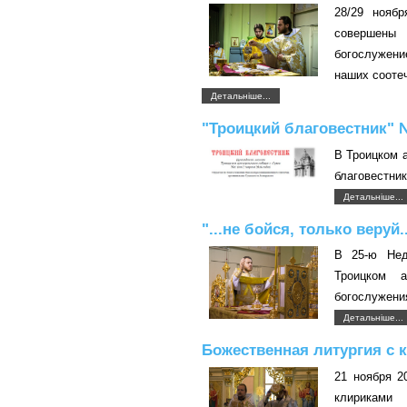
28/29 нояб
совершены 
богослужен
наших сооте
Детальніше...
"Троицкий благовестник" 
В Троицком 
благовестник
Детальніше...
"...не бойся, только веруй..
В 25-ю Нед
Троицком 
богослужени
Детальніше...
Божественная литургия с
21 ноября 2
клириками 