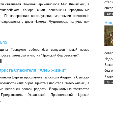
стал
ти святителя Николая, архиепископа Мир Ликийских, в
евхар
рхиерейском соборе были совершены праздничные
Дета
я. По завершению богослужения маленькие прихожане
поздравлены с днем Николая Чудотворца, получив при
Нед
№45
щины Троицкого собора был выпущен новый номер
сове
просветительского листка "Троицкий благовестник".
Неде
Боже
Христа Спасителя "Хлеб жизни"
благ
Кудр
 полнота Церкви прославляет апостола Андрея, а Сумская
Дета
собенности чтит образ Христа Спасителя "Хлеб жизни", в
ыл исполнен особой радости. Епархиальные торжества
 Предстоятель Украинской Православной Церкви
.