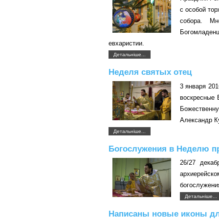
с особой то
собора. М
Богомладен
евхаристии.
Детальніше...
Неделя святых отец
3 января 20
воскресные 
Божествен
Александр К
Детальніше...
Богослужения в Неделю п
26/27 декаб
архиерейс
богослужени
Детальніше...
Написаны новые иконы дл