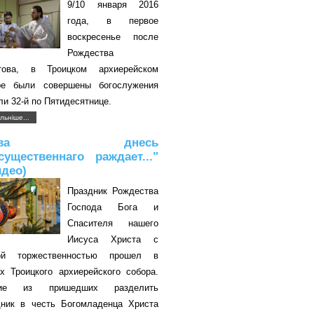
9/10 января 2016
года, в первое
воскресенье после
Рождества
това, в Троицком архиерейском
ре были совершены богослужения
и 32-й по Пятидесятнице.
льніше...
Дева днесь
существеннаго раждает..."
идео)
Праздник Рождества
Господа Бога и
Спасителя нашего
Иисуса Христа с
ой торжественностью прошел в
ах Троицкого архиерейского собора.
гие из пришедших разделить
дник в честь Богомладенца Христа