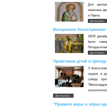
Для центра
написаны дв
и Павла.
Детальніше...
Воскресное богослужение 
19/20 декаб
были сове
Пятидесятни
Детальніше...
Привітання дітей із Центру
З благослов
грудня, в д
собору про
"Милосердн
психологічної
Детальніше...
"Правило веры и образ крот