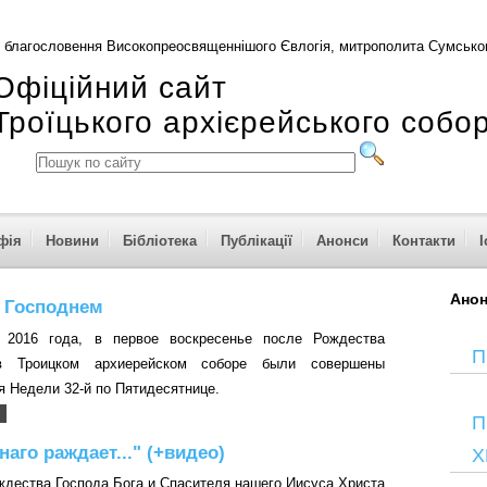
 благословення Високопреосвященнішого Євлогія, митрополита Сумськог
Офіційний сайт
Троїцького архієрейського собо
фія
Новини
Бібліотека
Публікації
Анонси
Контакти
І
Ано
е Господнем
я 2016 года, в первое воскресенье после Рождества
П
в Троицком архиерейском соборе были совершены
я Недели 32-й по Пятидесятнице.
П
аго раждает..." (+видео)
Х
ждества Господа Бога и Спасителя нашего Иисуса Христа