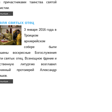
и причастниками таинства святой
истии.
льніше...
еля святых отец
3 января 2016 года в
Троицком
архиерейском
соборе были
ршены воскресные Богослужения
ли святых отец. Всенощное бдение и
ственную литургию возглавил
очинный протоиерей Александр
яшов.
льніше...