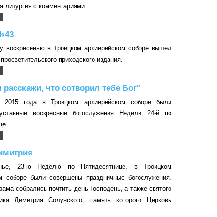
я литургия с комментариями.
№43
у воскресенью в Троицком архиерейском соборе вышел
просветительского приходского издания.
и расскажи, что сотворил тебе Бог"
я 2015 года в Троицком архиерейском соборе были
уставные воскресные богослужения Недели 24-й по
це.
имитрия
нье, 23-ю Неделю по Пятидесятнице, в Троицком
м соборе были совершены праздничные богослужения.
рама собрались почтить день Господень, а также святого
ника Димитрия Солунского, память которого Церковь