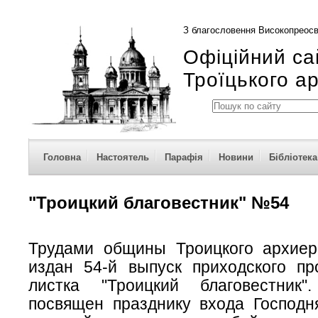
З благословення Високопреосв
Офіційний са
Троїцького а
Головна
Настоятель
Парафія
Новини
Бібліотека
"Троицкий благовестник" №54
Трудами общины Троицкого архиер
издан 54-й выпуск приходского про
листка "Троицкий благовестник
посвящен празднику входа Господн