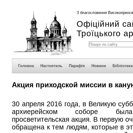
З благословення Високопреосв
Офіційний са
Троїцького а
Головна
Настоятель
Парафія
Новини
Бібліотека
Акция приходской миссии в кану
30 апреля 2016 года, в Великую субб
архиерейском соборе был
просветительская акция. В первую о
обращена к тем людям, которые в э