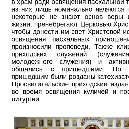
в храм ради освящения пасхальной 
из них лишь номинально являются 
некоторые не знают основ веры 
жизни, пренебрегают Церковью Хрис
чтобы донести им свет Христовой и
освящения пасхальных приношен
произносили проповеди. Также клир
приходских служений (служени
молодежного служения) и актив
общались с пришедшими. По 
пришедшим были розданы катехизато
Просветительские приходские издан
во время освящения куличей и по
литургии.