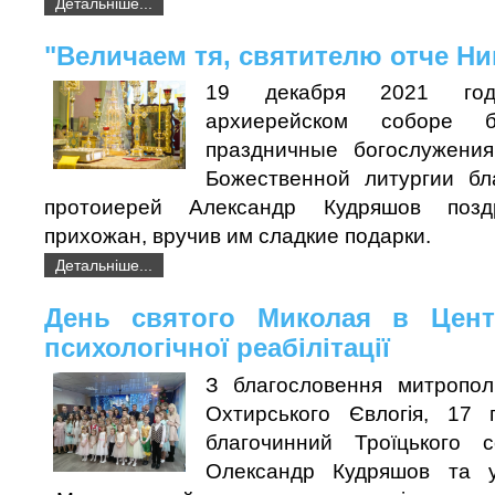
Детальніше...
"Величаем тя, святителю отче Ник
19 декабря 2021 го
архиерейском соборе 
праздничные богослужени
Божественной литургии бл
протоиерей Александр Кудряшов позд
прихожан, вручив им сладкие подарки.
Детальніше...
День святого Миколая в Центр
психологічної реабілітації
З благословення митропол
Охтирського Євлогія, 17 
благочинний Троїцького с
Олександр Кудряшов та у