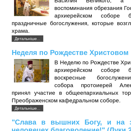
Василия Великого, а
воспоминания обрезания Го
архиерейском соборе 
праздничные богослужения, которые возг
храма.
Детальніше...
Неделя по Рождестве Христовом
В Неделю по Рождестве Хри
архиерейском соборе 
воскресные богослужен
собора протоиерей Але
принял участие в общеепархиальных тор
Преображенском кафедральном соборе.
Детальніше...
"Слава в вышних Богу, и на 
человецех благоволение!" (Луки 2