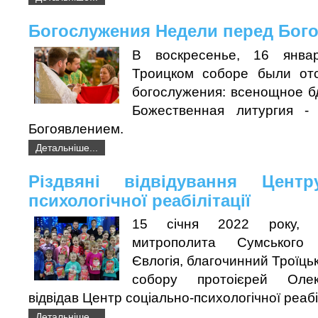
Богослужения Недели перед Бог
В воскресенье, 16 янва
Троицком соборе были от
богослужения: всенощное б
Божественная литургия 
Богоявлением.
Детальніше...
Різдвяні відвідування Центр
психологічної реабілітації
15 січня 2022 року, з
митрополита Сумського
Євлогія, благочинний Троїць
собору протоієрей Оле
відвідав Центр соціально-психологічної реабіл
Детальніше...