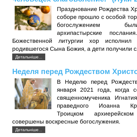
Празднование Рождества Хр
соборе прошло с особой то
богослужением бы
архипастырские послани
Божественной литургии хор исполнил 
родившегося Сына Божия, а дети получили с
Детальніше...
Неделя перед Рождеством Хрис
В Неделю перед Рождест
января 2021 года, когда 
священномученика Игнатия
праведного Иоанна Кро
Троицком архиерейск
совершены воскресные богослужения.
Детальніше...