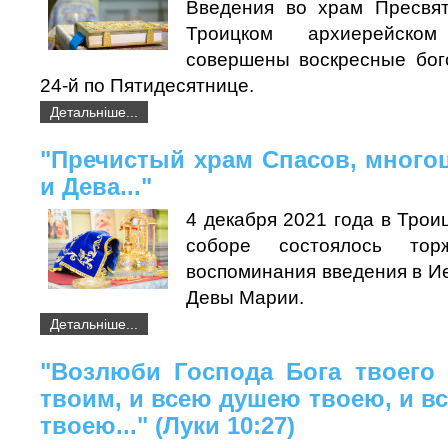
Введения во храм Пресвят
Троицком архиерейск
совершены воскресные бог
24-й по Пятидесятнице.
Детальніше...
"Пречистый храм Спасов, много
и Дева..."
4 декабря 2021 года в Тро
соборе состоялось тор
воспоминания введения в И
Девы Марии.
Детальніше...
"Возлюби Господа Бога твоего
твоим, и всею душею твоею, и в
твоею..." (Луки 10:27)