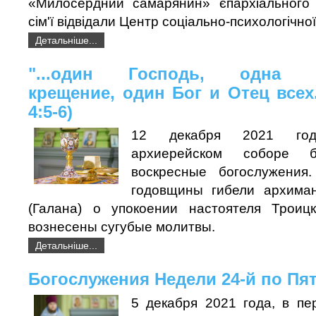
«Милосердний самарянин» єпархіального 
сім'ї відвідали Центр соціально-психологічної 
Детальніше...
"...один Господь, одна 
крещение, один Бог и Отец всех
4:5-6)
12 декабря 2021 го
архиерейском соборе 
воскресные богослужения
годовщины гибели архима
(Галана) о упокоении настоятеля Троиц
вознесены сугубые молитвы.
Детальніше...
Богослужения Недели 24-й по Пя
5 декабря 2021 года, в пе