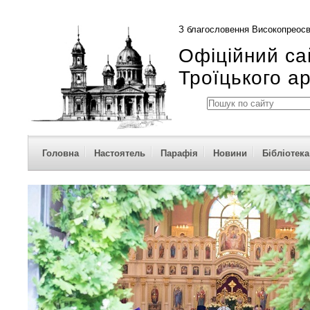
З благословення Високопреосв
Офіційний са
Троїцького а
Головна
Настоятель
Парафія
Новини
Бібліотека