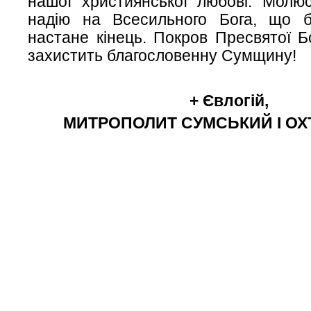
нашої християнської любові. Молю
надію на Всесильного Бога, що б
настане кінець. Покров Пресвятої Б
захистить благословенну Сумщину!
+
Євлогій,
МИТРОПОЛИТ СУМСЬКИЙ І О