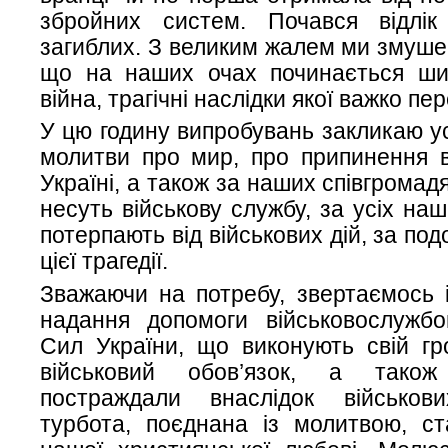
збройних систем. Почався відлі
загиблих. З великим жалем ми змушен
що на наших очах починається ш
війна, трагічні наслідки якої важко пе
У цю годину випробувань закликаю ус
молитви про мир, про припинення в
Україні, а також за наших співгромадя
несуть військову службу, за усіх на
потерпають від військових дій, за под
цієї трагедії.
Зважаючи на потребу, звертаємось 
надання допомоги військовослужб
Сил України, що виконують свій гр
військовий обов’язок, а тако
постраждали внаслідок військов
турбота, поєднана із молитвою, ст