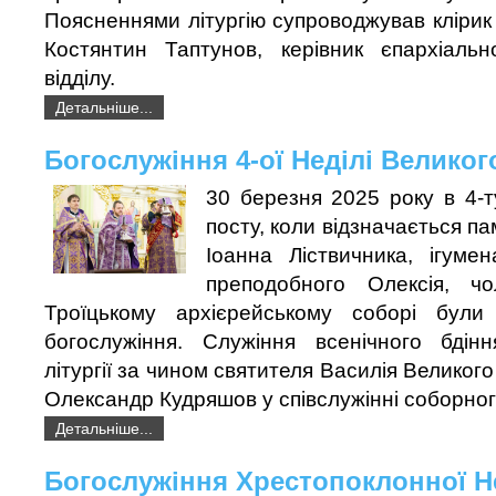
Поясненнями літургію супроводжував клірик
Костянтин Таптунов, керівник єпархіально
відділу.
Детальніше...
Богослужіння 4-ої Неділі Великог
30 березня 2025 року в 4-
посту, коли відзначається п
Іоанна Ліствичника, ігуме
преподобного Олексія, чо
Троїцькому архієрейському соборі були 
богослужіння. Служіння всенічного бдін
літургії за чином святителя Василія Великог
Олександр Кудряшов у співслужінні соборного
Детальніше...
Богослужіння Хрестопоклонної Н