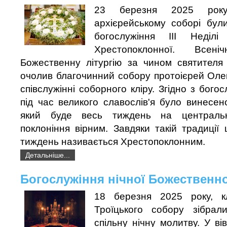
23 березня 2025 року
архієрейському соборі були
богослужіння III Неділі
Хрестопоклонної. Всен
Божественну літургію за чином святителя 
очолив благочинний собору протоієрей Оле
співслужінні соборного кліру. Згідно з бог
під час великого славослів'я було винесен
який буде весь тиждень на централь
поклоніння вірним. Завдяки такій традиції
тиждень називається Хрестопоклонним.
Детальніше...
Богослужіння нічної Божественної
18 березня 2025 року, к
Троїцького собору зібра
спільну нічну молитву. У ві