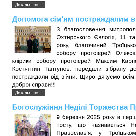
Детальніше...
Допомога сім'ям постраждалим в
З благословення митропол
Охтирського Євлогія, 11 т
року, благочиний Троїцько
собору протоієрей Олекс
клірики собору протоієрей Максим Карп
Костянтин Таптунов, передали зібрану доп
постраждали від війни. Щиро дякуємо всім
доброї справи!!!
Детальніше...
Богослужіння Неділі Торжества 
9 березня 2025 року в пер
посту, що називається Н
Православ'я, у Троїцьком