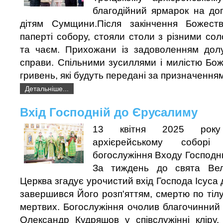
благодійний ярмарок на до
дітям Сумщини.Після закінчення Божестве
паперті собору, стояли столи з різними со
та чаєм. Прихожани із задоволенням дол
справи. Спільними зусиллями і милістю Бо
гривень, які будуть передані за призначенням
Детальніше...
Вхід Господній до Єрусалиму
13 квітня 2025 року
архієрейському соборі
богослужіння Входу Господн
За тиждень до свята Вел
Церква згадує урочистий вхід Господа Ісуса
завершився Його розп'яттям, смертю по тілу
мертвих. Богослужіння очолив благочинний
Олександр Кудряшов у співслужінні кліру