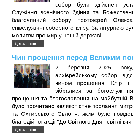
соборі були здійснені уст
Служіння всенічного бдіння та Божественн
благочинний собору протоієрей Олекс
співслужінні соборного кліру. За літургією бу
молитви про мир у нашій державі.
Детальніше...
Чин прощення перед Великим по
2 березня 2025 року
архієрейському соборі від
чином прощення. Клір і
зібралися за богослужінн
прощення та благословення на майбутній Ве
було прочитано великопістне послання мит
та Охтирського Євлогія, яким було повідо
благодійної акції "До Світлого Дня - світлі вчи
Детальніше...