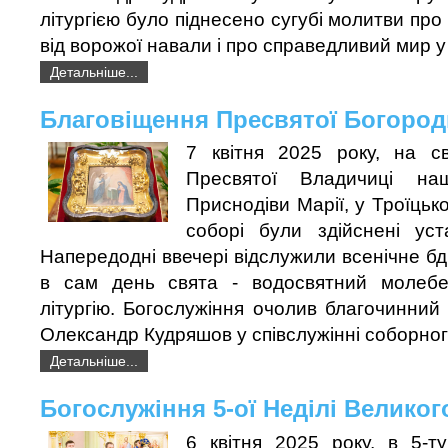
літургією було піднесено сугубі молитви про
від ворожої навали і про справедливий мир у 
Детальніше...
Благовіщення Пресвятої Богород
7 квітня 2025 року, на с
Пресвятої Владичиці на
Приснодіви Марії, у Троїцьк
соборі були здійснені уст
Напередодні ввечері відслужили всенічне бдін
в сам день свята - водосвятний молебе
літургію. Богослужіння очолив благочинний
Олександр Кудряшов у співслужінні соборног
Детальніше...
Богослужіння 5-ої Неділі Великог
6 квітня 2025 року, в 5-т