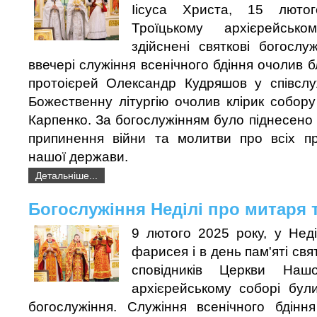
Іісуса Христа, 15 люто
Троїцькому архієрейськ
здійснені святкові богослу
ввечері служіння всенічного бдіння очолив 
протоієрей Олександр Кудряшов у співслуж
Божественну літургію очолив клірик собор
Карпенко. За богослужінням було піднесено 
припинення війни та молитви про всіх пр
нашої держави.
Детальніше...
Богослужіння Неділі про митаря 
9 лютого 2025 року, у Нед
фарисея і в день пам'яті свя
сповідників Церкви Наш
архієрейському соборі були
богослужіння. Служіння всенічного бдінн