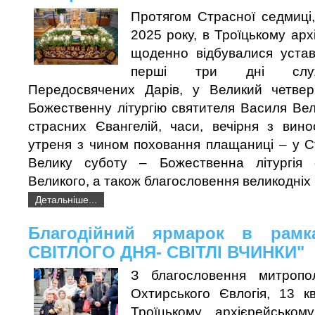
Протягом Страсної седмиці,
2025 року, в Троїцькому арх
щоденно відбувалися устав
перші три дні служи
Передосвячених Дарів, у Великий четве
Божественну літургію святителя Василя Вел
страсних Євангелій, часи, вечірня з вин
утреня з чином поховання плащаниці – у С
Велику суботу – Божественна літургія 
Великого, а також благословення великодніх
Детальніше...
Благодійний ярмарок в рамк
СВІТЛОГО ДНЯ- СВІТЛІ ВЧИНКИ"
З благословення митропо
Охтирського Євлогія, 13 к
Троїцькому архієрейськом