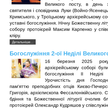
Великого посту, в день
святителя і сповідника Луки (Войно-Ясенець
Кримського, у Троїцькому архієрейському со
уставні богослужіння. Нічну Божественну літ
собору протоієрей Максим Карпенко у спів
кліру.
Детальніше...
Богослужіння 2-ої Неділі Великог
16 березня 2025 рок
архієрейському соборі були
богослужіння ІІ Неділі
Урочистість дня Господ
пам'яттю преподобних отців Києво-Печерс
Григорія, архієпископа Фессалонікійського. 
бдіння та Божественної літургії очолив б
протоієрей Олександр Кудряшов у співслужінн