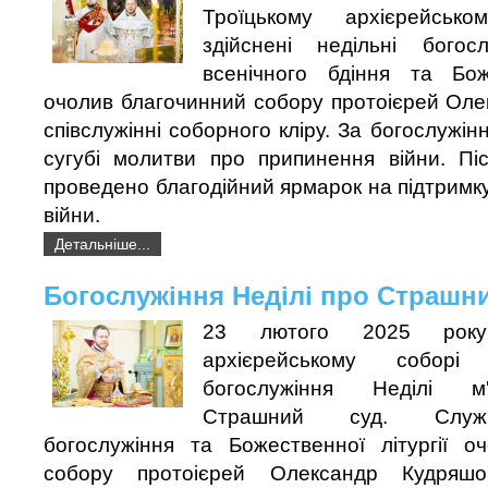
Троїцькому архієрейськ
здійснені недільні богос
всенічного бдіння та Боже
очолив благочинний собору протоієрей Оле
співслужінні соборного кліру. За богослужі
сугубі молитви про припинення війни. Піс
проведено благодійний ярмарок на підтримк
війни.
Детальніше...
Богослужіння Неділі про Страшн
23 лютого 2025 року
архієрейському соборі
богослужіння Неділі м'
Страшний суд. Служі
богослужіння та Божественної літургії о
собору протоієрей Олександр Кудряшо