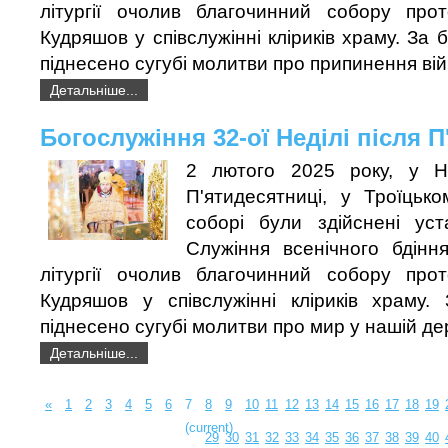
літургії очолив благочинний собору про
Кудряшов у співслужінні кліриків храму. За
піднесено сугубі молитви про припинення вій
Детальніше...
Богослужіння 32-ої Неділі після 
2 лютого 2025 року, у Не
П'ятидесятниці, у Троїцьк
соборі були здійснені уст
Служіння всенічного бдінн
літургії очолив благочинний собору про
Кудряшов у співслужінні кліриків храму. 
піднесено сугубі молитви про мир у нашій де
Детальніше...
«
1
2
3
4
5
6
7
8
9
10
11
12
13
14
15
16
17
18
19
(current)
29
30
31
32
33
34
35
36
37
38
39
40