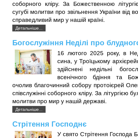
соборного кліру. За Божественною літургі
сугубі молитви про звільнення України від в
справедливий мир у нашій країні.
Детальніше...
Богослужіння Неділі про блудног
16 лютого 2025 року, в Не
сина, у Троїцькому архієрей
здійснені недільні богос
всенічного бдіння та Боже
очолив благочинний собору протоієрей Оле
співслужінні соборного кліру. За літургією бу
молитви про мир у нашій державі.
Детальніше...
Стрітення Господнє
У свято Стрітення Господа Б