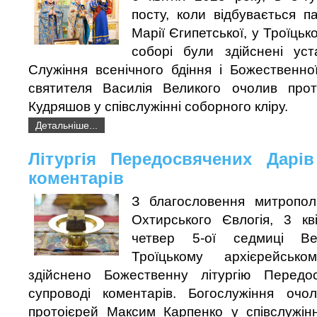
посту, коли відбувається п
Марії Єгипетської, у Троїць
соборі були здійснені уст
Служіння всенічного бдіння і Божественної
святителя Василія Великого очолив про
Кудряшов у співслужінні соборного кліру.
Детальніше...
Літургія Передосвячених Дарі
коментарів
З благословення митропол
Охтирського Євлогія, 3 кв
четвер 5-ої седмиці Ве
Троїцькому архієрейськ
здійснено Божественну літургію Передо
супроводі коментарів. Богослужіння очо
протоієрей Максим Карпенко у співслужінн