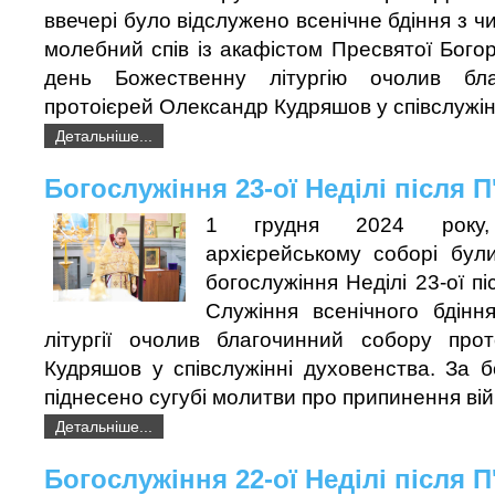
ввечері було відслужено всенічне бдіння з чин
молебний спів із акафістом Пресвятої Богор
день Божественну літургію очолив бл
протоієрей Олександр Кудряшов у співслужінн
Детальніше...
Богослужіння 23-ої Неділі після 
1 грудня 2024 року,
архієрейському соборі були
богослужіння Неділі 23-ої пі
Служіння всенічного бдінн
літургії очолив благочинний собору про
Кудряшов у співслужінні духовенства. За 
піднесено сугубі молитви про припинення вій
Детальніше...
Богослужіння 22-ої Неділі після 