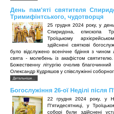
День пам'яті святителя Спирид
Тримифінтського, чудотворця
25 грудня 2024 року, у день
Спиридона, єпископа Тр
Троїцькому архієрейськ
здійснені святкові богослу
було відслужено всенічне бдіння з чином л
свята - молебень із акафістом святителю.
Божественну літургію очолив благочинний 
Олександр Кудряшов у співслужінні соборного
Детальніше...
Богослужіння 26-ої Неділі після 
22 грудня 2024 року, у Н
П'ятидесятниці, у Троїцьк
соборі були здійснені уст