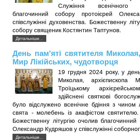
Служіння всенічного
благочинний собору протоієрей Олекс
співслужінні духовенства. Божественну літу
собору священик Костянтин Таптунов.
Детальніше...
День пам'яті святителя Миколая
Мир Лікійських, чудотворця
19 грудня 2024 року, у день
Миколая, архієпископа М
Троїцькому архієрейськ
здійснені святкові богослу
було відслужено всенічне бдіння з чином л
свята - молебень із акафістом святителю.
Божественну літургію очолив благочинний 
Олександр Кудряшов у співслужінні соборного
Детальніше...