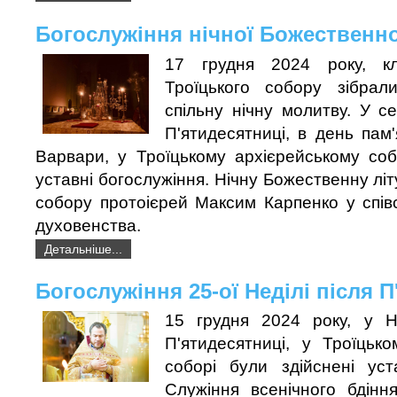
Богослужіння нічної Божественної
17 грудня 2024 року, к
Троїцького собору зібра
спільну нічну молитву. У с
П'ятидесятниці, в день пам'
Варвари, у Троїцькому архієрейському соб
уставні богослужіння. Нічну Божественну літ
собору протоієрей Максим Карпенко у спів
духовенства.
Детальніше...
Богослужіння 25-ої Неділі після 
15 грудня 2024 року, у Н
П'ятидесятниці, у Троїцьк
соборі були здійснені уст
Служіння всенічного бдінн