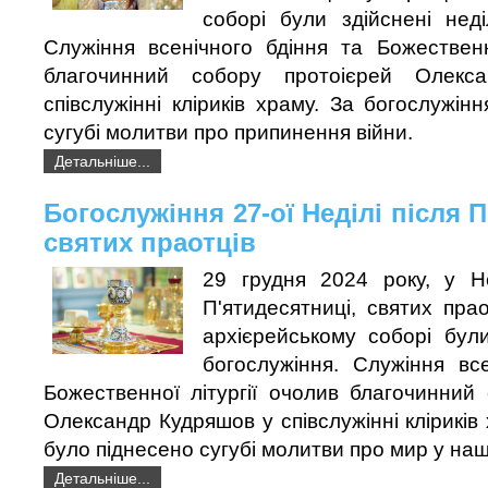
соборі були здійснені неді
Служіння всенічного бдіння та Божественн
благочинний собору протоієрей Олекс
співслужінні кліриків храму. За богослужін
сугубі молитви про припинення війни.
Детальніше...
Богослужіння 27-ої Неділі після П
святих праотців
29 грудня 2024 року, у Н
П'ятидесятниці, святих прао
архієрейському соборі були
богослужіння. Служіння вс
Божественної літургії очолив благочинний
Олександр Кудряшов у співслужінні кліриків 
було піднесено сугубі молитви про мир у наш
Детальніше...