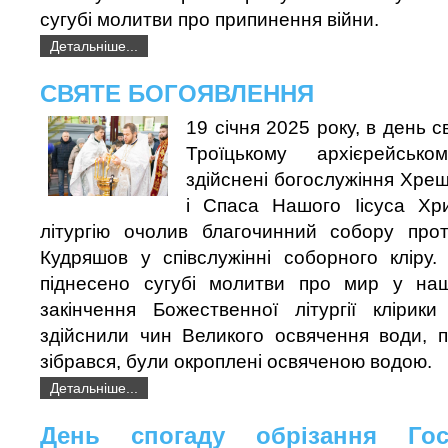
сугубі молитви про припинення війни.
Детальніше...
СВЯТЕ БОГОЯВЛЕННЯ
19 січня 2025 року, в день 
Троїцькому архієрейськ
здійснені богослужіння Хре
і Спаса Нашого Іісуса Хр
літургію очолив благочинний собору про
Кудряшов у співслужінні соборного кліру.
піднесено сугубі молитви про мир у наш
закінчення Божественної літургії клірик
здійснили чин Великого освячення води, пі
зібрався, були окроплені освяченою водою.
Детальніше...
День спогаду обрізання Гос