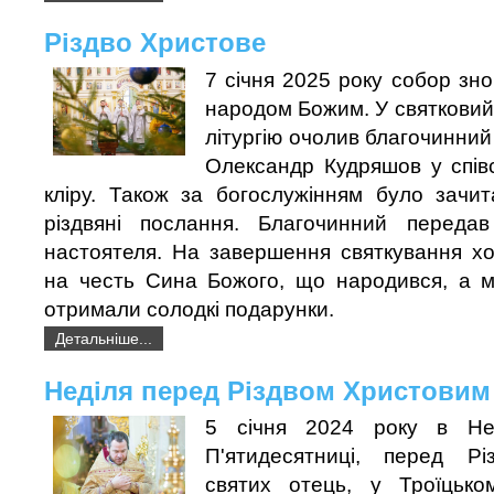
Різдво Христове
7 січня 2025 року собор зн
народом Божим. У святкови
літургію очолив благочинний
Олександр Кудряшов у спів
кліру. Також за богослужінням було зачит
різдвяні послання. Благочинний переда
настоятеля. На завершення святкування хо
на честь Сина Божого, що народився, а м
отримали солодкі подарунки.
Детальніше...
Неділя перед Різдвом Христовим
5 січня 2024 року в Не
П'ятидесятниці, перед Рі
святих отець, у Троїцько