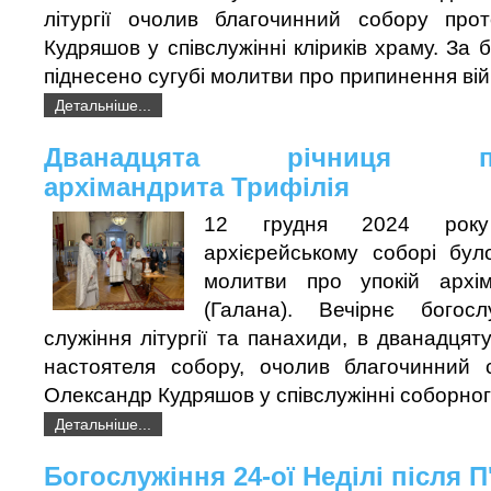
літургії очолив благочинний собору про
Кудряшов у співслужінні кліриків храму. За
піднесено сугубі молитви про припинення вій
Детальніше...
Дванадцята річниця пре
архімандрита Трифілія
12 грудня 2024 року
архієрейському соборі бул
молитви про упокій архім
(Галана). Вечірнє богос
служіння літургії та панахиди, в дванадцят
настоятеля собору, очолив благочинний 
Олександр Кудряшов у співслужінні соборного
Детальніше...
Богослужіння 24-ої Неділі після 