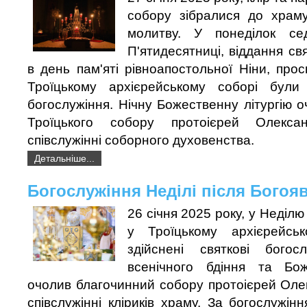
собору зібралися до храму
молитву. У понеділок сед
П'ятидесятниці, віддання св
в день пам'яті рівноапостольної Ніни, просв
Троїцькому архієрейському соборі були 
богослужіння. Нічну Божественну літургію 
Троїцького собору протоієрей Олекс
співслужінні соборного духовенства.
Детальніше...
Богослужіння Неділі після Богоя
26 січня 2025 року, у Неділю
у Троїцькому архієрейсь
здійснені святкові богос
всенічного бдіння та Боже
очолив благочинний собору протоієрей Оле
співслужінні кліриків храму. За богослужін