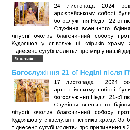
24 листопада 2024 рок
архієрейському соборі були
богослужіння Неділі 22-ої пі
Служіння всенічного бдінн
літургії очолив благочинний собору про
Кудряшов у співслужінні кліриків храму. 
піднесено сугубі молитви про мир у нашій де
Детальніше...
Богослужіння 21-ої Неділі після 
17 листопада 2024 рок
архієрейському соборі були
богослужіння Неділі 21-ої пі
Служіння всенічного бдінн
літургії очолив благочинний собору про
Кудряшов у співслужінні кліриків храму. За
піднесено сугубі молитви про припинення вій