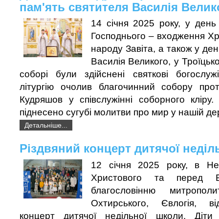
пам'ять святителя Василія Велик
14 січня 2025 року, у день
Господнього – входження Х
народу Завіта, а також у ден
Василія Великого, у Троїцьк
соборі були здійснені святкові богослуж
літургію очолив благочинний собору про
Кудряшов у співслужінні соборного кліру.
піднесено сугубі молитви про мир у нашій де
Детальніше...
Різдвяний концерт дитячої неділ
12 січня 2025 року, в Не
Христового та перед Б
благословінню митропол
Охтирського, Євлогія, ві
концерт дитячої недільної школи. Діти 