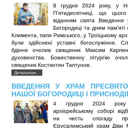
8 грудня 2024 року, у Не
П'ятидесятниці, що цього
віданням свята Введення 
Богородиці та днем пам'ят
Климента, папи Римського, у Троїцькому арх
були здійснені уставні богослужіння. Сл
бдіння очолив священик Максим Карпенк
духовенства. Божественну літургію очо
священик Костянтин Таптунов.
Детальніше...
ВВЕДЕННЯ У ХРАМ ПРЕСВЯТО
НАШОЇ БОГОРОДИЦІ І ПРИСНОДІВ
4 грудня 2024 року
архієрейському соборі від
на честь спогаду п
Єрусалимський храм Діви М