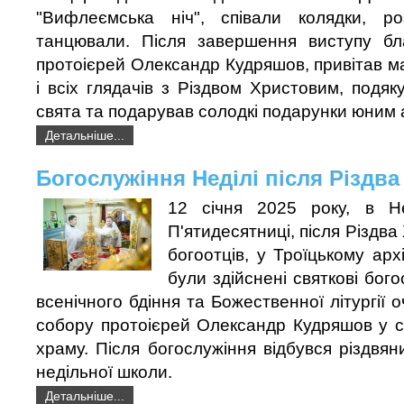
"Вифлеємська ніч", співали колядки, ро
танцювали. Після завершення виступу бл
протоієрей Олександр Кудряшов, привітав 
і всіх глядачів з Різдвом Христовим, подяк
свята та подарував солодкі подарунки юним 
Детальніше...
Богослужіння Неділі після Різдв
12 січня 2025 року, в Не
П'ятидесятниці, після Різдва
богоотців, у Троїцькому арх
були здійснені святкові бог
всенічного бдіння та Божественної літургії
собору протоієрей Олександр Кудряшов у спі
храму. Після богослужіння відбувся різдвян
недільної школи.
Детальніше...