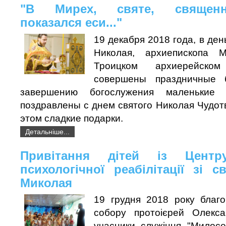
"В Мирех, святе, священно
показался еси..."
19 декабря 2018 года, в ден
Николая, архиепископа 
Троицком архиерейск
совершены праздничные 
завершению богослужения маленькие
поздравлены с днем святого Николая Чудот
этом сладкие подарки.
Детальніше...
Привітання дітей із Центру
психологічної реабілітації зі 
Миколая
19 грудня 2018 року благо
собору протоієрей Олекс
учасники служіння "Милос