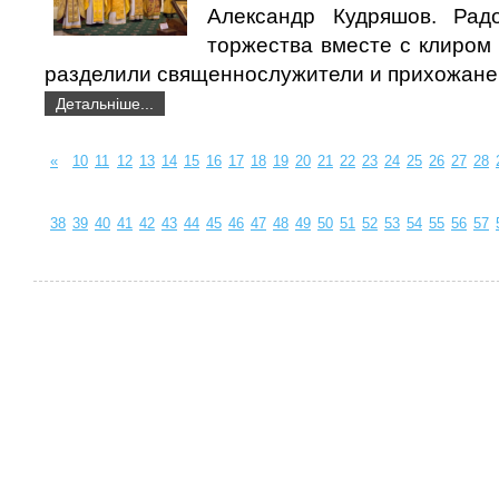
Александр Кудряшов. Радо
торжества вместе с клиром
разделили священнослужители и прихожане 
Детальніше...
«
10
11
12
13
14
15
16
17
18
19
20
21
22
23
24
25
26
27
28
38
39
40
41
42
43
44
45
46
47
48
49
50
51
52
53
54
55
56
57