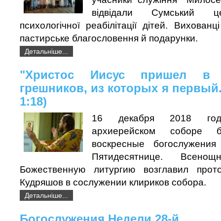
відвідали Сумський це
психологічної реабілітації дітей. Вихован
пастирське благословення й подарунки.
Детальніше...
"Христос Иисус пришел в
грешников, из которых я первый.
1:18)
16 декабря 2018 го
архиерейском соборе 
воскресные богослужени
Пятидесятнице. Всен
Божественную литургию возглавил прот
Кудряшов в сослужении клириков собора.
Детальніше...
Богослужения Недели 28-й