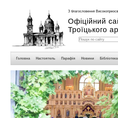
З благословення Високопреосв
Офіційний са
Троїцького а
Головна
Настоятель
Парафія
Новини
Бібліотека