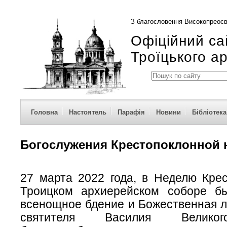
З благословення Високопреосв
Офіційний са
Троїцького а
Головна
Настоятель
Парафія
Новини
Бібліотека
Богослужения Крестопоклонной 
27 марта 2022 года, в Неделю Крес
Троицком архиерейском соборе б
всенощное бдение и Божественная л
святителя Василия Великог