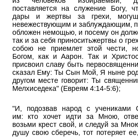
из человеков избираемый, д
поставляется на служение Богу, ч
дары и жертвы за грехи, могущ
невежествующим и заблуждающим, по
обложен немощью, и посему он долже
так и за себя приносить
жертвы
о грех
собою не приемлет этой чести, 
Богом, как и Аарон. Так и Христ
присвоил славу быть первосвященник
сказал Ему: Ты Сын Мой, Я ныне роди
другом
месте
говорит: Ты священник
Мелхиседека" (Евреям 4:14-5:6);
"И, подозвав народ с учениками 
им: кто хочет идти за Мною, отве
возьми крест свой, и следуй за Мною
душу свою сберечь, тот потеряет ее,