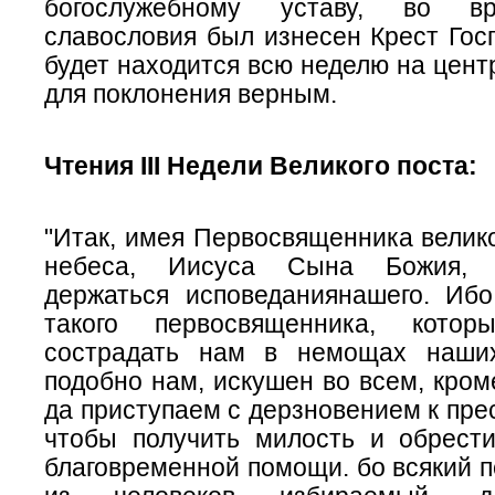
богослужебному уставу, во вр
славословия был изнесен Крест Гос
будет находится всю неделю на цен
для поклонения верным.
Чтения III Недели Великого поста:
"Итак, имея Первосвященника велик
небеса, Иисуса Сына Божия, 
держаться исповедания
нашего.
Ибо
такого первосвященника, кото
сострадать нам в немощах наших
подобно
нам,
искушен во всем, кром
да приступаем с дерзновением к прес
чтобы получить милость и обрести
благовременной помощи. бо всякий 