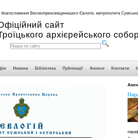
 благословення Високопреосвященнішого Євлогія, митрополита Сумськог
Офіційний сайт
Троїцького архієрейського собо
фія
Новини
Бібліотека
Публікації
Анонси
Контакти
І
Ано
Пар
пар