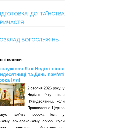
ІДГОТОВКА ДО ТАЇНСТВА
РИЧАСТЯ
ОЗКЛАД БОГОСЛУЖІНЬ
нні новини
ослужіння 9-ої Неділі після
тидесятниці та День пам'яті
рока Іллі
2 серпня 2026 року, у
Неділю 9-ту після
П'ятидесятниці, коли
Православна Церква
овує пам'ять пророка Іллі, у
цькому архієрейському соборі були
снені святкові богослужіння.