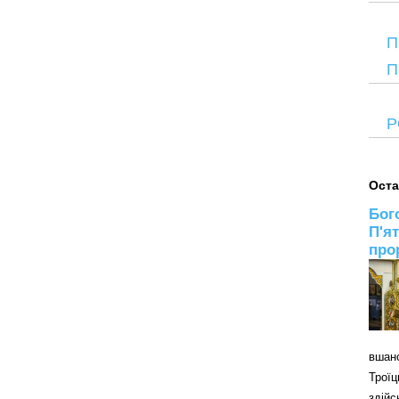
П
П
Р
Оста
Бог
П'я
про
вшан
Трої
здій