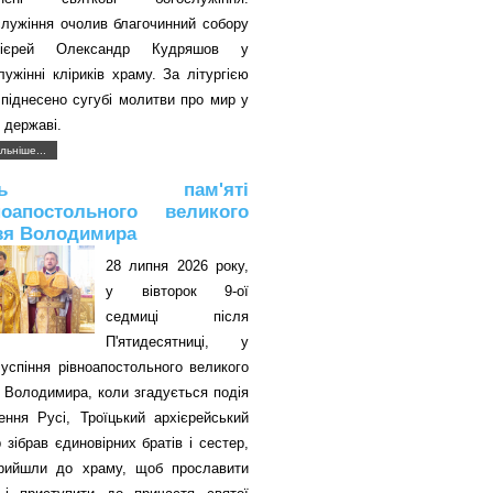
служіння очолив благочинний собору
оієрей Олександр Кудряшов у
лужінні кліриків храму. За літургією
піднесено сугубі молитви про мир у
 державі.
льніше...
ень пам'яті
ноапостольного великого
зя Володимира
28 липня 2026 року,
у вівторок 9-ої
седмиці після
П'ятидесятниці, у
успіння рівноапостольного великого
 Володимира, коли згадується подія
ення Русі, Троїцький архієрейський
 зібрав єдиновірних братів і сестер,
прийшли до храму, щоб прославити