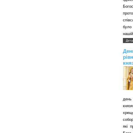
Бого
прот
співс
було 
нашій
Дета
Д
рів
кня
день 
князя
хрещ
собор
які 