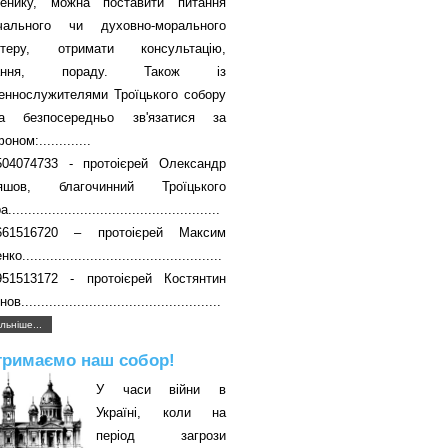
енику, можна поставити питання
вчального чи духовно-морального
ктеру, отримати консультацію,
чання, пораду. Також із
еннослужителями Троїцького собору
а безпосередньо зв'язатися за
ном:.............
504074733 - протоієрей Олександр
яшов, благочинний Троїцького
....................................................
661516720 – протоієрей Максим
о..................................................
951513172 - протоієрей Костянтин
в..................................................
льніше...
тримаємо наш собор!
У часи війни в
Україні, коли на
період загрози