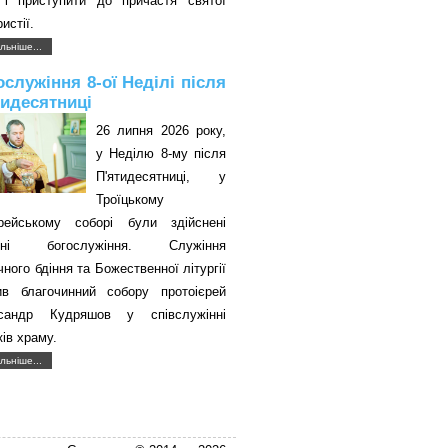
 і приступити до причастя святої
истії.
льніше...
ослужіння 8-ої Неділі після
тидесятниці
26 липня 2026 року,
у Неділю 8-му після
П'ятидесятниці, у
Троїцькому
єрейському соборі були здійснені
авні богослужіння. Служіння
чного бдіння та Божественної літургії
ив благочинний собору протоієрей
сандр Кудряшов у співслужінні
ків храму.
льніше...