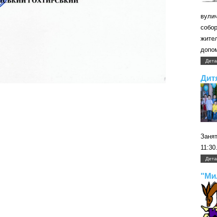
вули
собо
жите
допом
Дета
Дит
Занят
11:30
Дета
"Ми