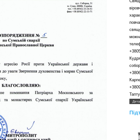
Свящ
віро
хара
пов
свящ
можн
телефо
+380
Кудр
собора.
+380
Карпенк
+380
Таптуно
Дета
Під