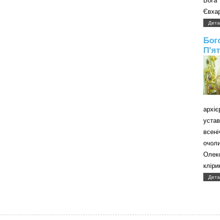
Бога
Євхар
Дета
Бог
П'я
архі
уст
всені
очол
Олек
кліри
Дета