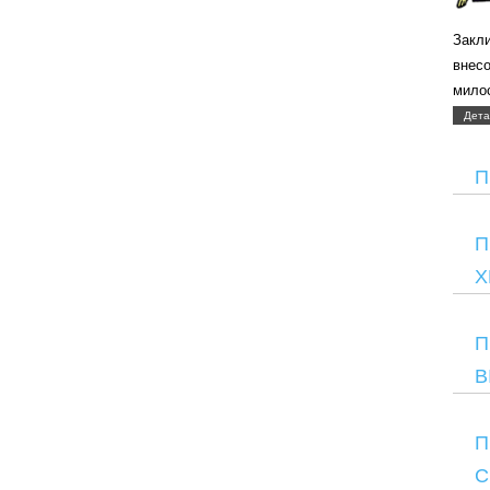
Закли
внес
мило
Дета
П
П
Х
П
В
П
С