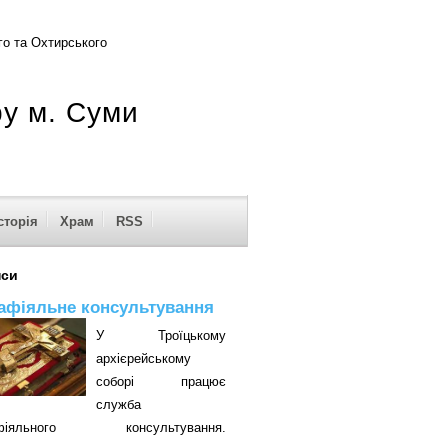
о та Охтирського
ру м. Суми
сторія
Храм
RSS
нси
афіяльне консультування
У Троїцькому
архієрейському
соборі працює
служба
афіяльного консультування.