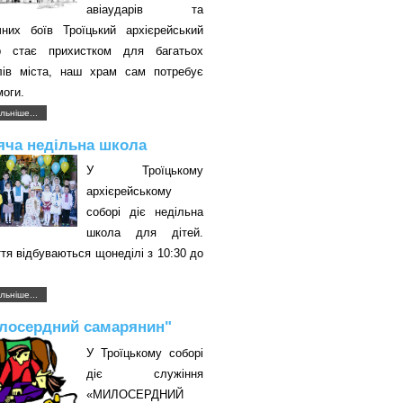
авіаударів та
чних боїв Троїцький архієрейський
р стає прихистком для багатьох
лів міста, наш храм сам потребує
оги.
льніше...
яча недільна школа
У Троїцькому
архієрейському
соборі діє недільна
школа для дітей.
тя відбуваються щонеділі з 10:30 до
.
льніше...
лосердний самарянин"
У Троїцькому соборі
діє служіння
«МИЛОСЕРДНИЙ