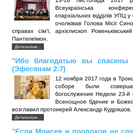
13-16 листопада 2017 р
Всеукраїнська конфере
єпархіальних відділів УПЦ у 
очолював Голова Місії Сино
справах сім’ї, архієпископ Ровеньківськи
Пантелеімон.
Детальніше...
"Ибо благодатью вы спасены ч
(Эфесянам 2:7)
12 ноября 2017 года в Тро
соборе были соверше
богослужения Недели 23-й 
Всенощное бдение и Божес
возглавил протоиерей Александр Кудряшов.
Детальніше...
"Если Моисея и пророков не слу