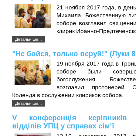
21 ноября 2017 года, в ден
Михаила, Божественную ли
соборе возглавил священни
клирик Иоанно-Предтеченско
Детальніше...
"Не бойся, только веруй!" (Луки 8
19 ноября 2017 года в Тро
соборе были соверше
богослужения. Божеств
возглавил протоиерей С
Коленда в сослужении клириков собора.
Детальніше...
V конференція керівників є
відділів УПЦ у справах сім’ї