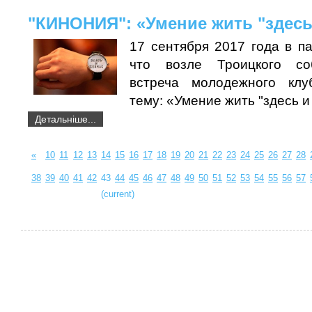
"КИНОНИЯ": «Умение жить ʺздесь
17 сентября 2017 года в п
что возле Троицкого со
встреча молодежного кл
тему: «Умение жить ʺздесь и
Детальніше...
«
10
11
12
13
14
15
16
17
18
19
20
21
22
23
24
25
26
27
28
38
39
40
41
42
43
44
45
46
47
48
49
50
51
52
53
54
55
56
57
(current)