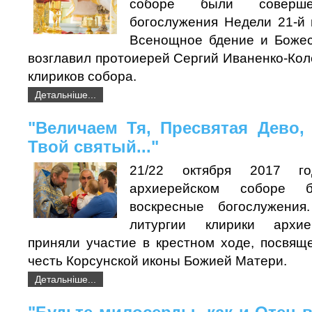
соборе были соверше
богослужения Недели 21-й 
Всенощное бдение и Божес
возглавил протоиерей Сергий Иваненко-Кол
клириков собора.
Детальніше...
"Величаем Тя, Пресвятая Дево,
Твой святый..."
21/22 октября 2017 г
архиерейском соборе 
воскресные богослужени
литургии клирики архие
приняли участие в крестном ходе, посвящ
честь Корсунской иконы Божией Матери.
Детальніше...