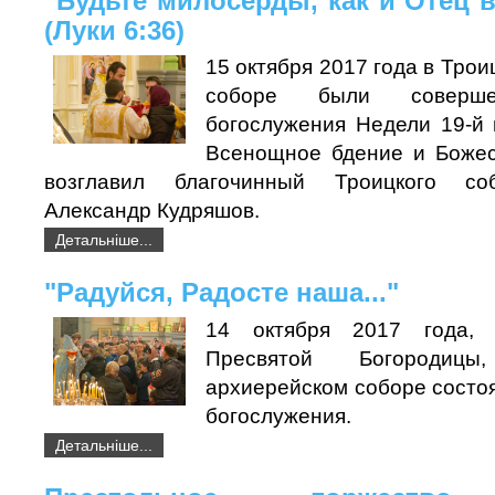
"Будьте милосерды, как и Отец 
(Луки 6:36)
15 октября 2017 года в Тро
соборе были соверше
богослужения Недели 19-й 
Всенощное бдение и Божес
возглавил благочинный Троицкого со
Александр Кудряшов.
Детальніше...
"Радуйся, Радосте наша..."
14 октября 2017 года,
Пресвятой Богородиц
архиерейском соборе состо
богослужения.
Детальніше...