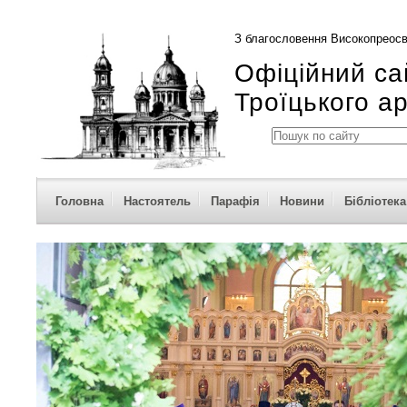
З благословення Високопреосв
Офіційний са
Троїцького а
Головна
Настоятель
Парафія
Новини
Бібліотека