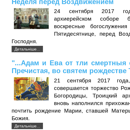
Неделя перед Воздвижением
24 сентября 2017 го
архиерейском соборе 
воскресные богослужени
Пятидесятнице, перед Воз
Господня.
Детальніше...
"...Адам и Ева от тли смертныя
Пречистая, во святем рождестве
21 сентября 2017 года
совершается торжество Ро
Богородицы, Троицкий ар
вновь наполнился прихожа
почтить рождение Марии, ставшей Матер
Божия.
Детальніше...