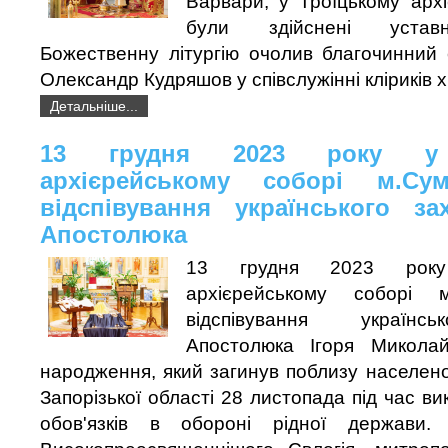
Варвари, у Троїцькому арх
були здійснені уставн
Божественну літургію очолив благочинний 
Олександр Кудряшов у співслужінні кліриків 
Детальніше...
13 грудня 2023 року у 
архієрейському соборі м.Су
відспівування українського за
Апостолюка
13 грудня 2023 року
архієрейському соборі 
відспівування українс
Апостолюка Ігоря Микола
народження, який загинув поблизу населен
Запорізької області 28 листопада під час в
обов'язків в обороні рідної держави.