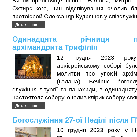
Високопреосвященнішого Євлогія, митроп
Охтирського, чин відспівування очолив б
протоієрей Олександр Кудряшов у співслужінн
Детальніше...
Одинадцята річниця пре
архімандрита Трифілія
12 грудня 2023 року
архієрейському соборі бул
молитви про упокій архім
(Галана). Вечірнє богос
служіння літургії та панахиди, в одинадцят
настоятеля собору, очолив клірик собору св
Детальніше...
Богослужіння 27-ої Неділі після 
10 грудня 2023 року, у Н