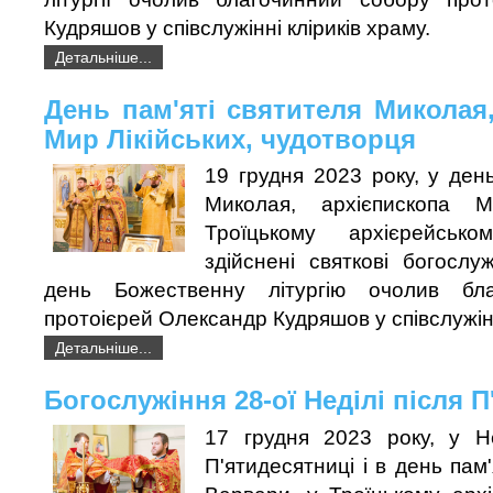
Кудряшов у співслужінні кліриків храму.
Детальніше...
День пам'яті святителя Миколая
Мир Лікійських, чудотворця
19 грудня 2023 року, у день
Миколая, архієпископа М
Троїцькому архієрейськ
здійснені святкові богослу
день Божественну літургію очолив бл
протоієрей Олександр Кудряшов у співслужінн
Детальніше...
Богослужіння 28-ої Неділі після 
17 грудня 2023 року, у Н
П'ятидесятниці і в день пам