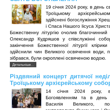
19 січня 2024 року, в день 
Троїцькому архієрейськ
здійснені богослужіння Хре
і Спаса Нашого Іісуса Христ
Божественну літургію очолив благочинний 
Олександр Кудряшов у співслужінні собор
закінчення Божественної літургії клірик
здійснили чин Великого освячення води, пі
зібрався, були окроплені освяченою водою.
Детальніше...
Різдвяний концерт дитячої неді
Троїцькому архієрейському собо
14 січня 2024 року, 
Богоявленням та в день п
Василія Великого, по