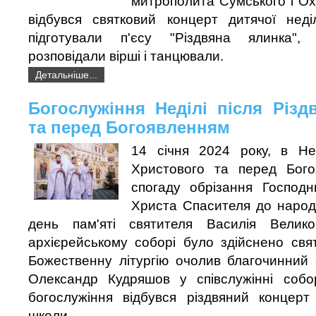
митрополита Сумського і Охт
відбувся святковий концерт дитячої неді
підготували п'єсу "Різдвяна ялинка", 
розповідали вірші і танцювали.
Детальніше...
Богослужіння Неділі після Різд
та перед Богоявленням
14 січня 2024 року, в Не
Христового та перед Бого
спогаду обрізання Господ
Христа Спасителя до народу
день пам'яті святителя Василія Велико
архієрейському соборі було здійснено свят
Божественну літургію очолив благочинний 
Олександр Кудряшов у співслужінні собор
богослужіння відбувся різдвяний концерт 
школи.