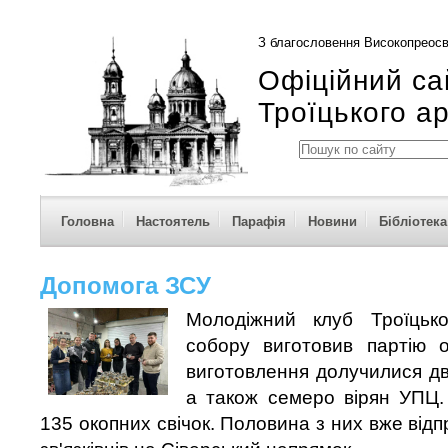
З благословення Високопреосв
Офіційний са
Троїцького а
Головна
Настоятель
Парафія
Новини
Бібліотека
Допомога ЗСУ
Молодіжний клуб Троїцько
собору виготовив партію о
виготовлення долучилися дво
а також семеро вірян УПЦ.
135 окопних свічок. Половина з них вже від