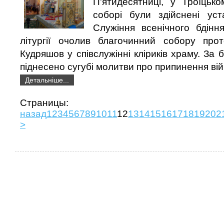
П'ятидесятниці, у Троїцьк
соборі були здійснені уст
Служіння всенічного бдінн
літургії очолив благочинний собору про
Кудряшов у співслужінні кліриків храму. За
піднесено сугубі молитви про припинення вій
Детальніше...
Страни
назад
1
2
3
4
5
6
7
8
9
10
11
12
13
14
15
16
17
18
19
20
2
>