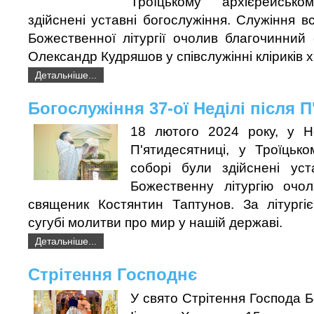
Троїцькому архієрейськ
здійснені уставні богослужіння. Служіння в
Божественної літургії очолив благочинний
Олександр Кудряшов у співслужінні кліриків 
Детальніше...
Богослужіння 37-ої Неділі після 
18 лютого 2024 року, у Н
П'ятидесятниці, у Троїцьк
соборі були здійснені уст
Божественну літургію очо
священик Костянтин Таптунов. За літургі
сугубі молитви про мир у нашій державі.
Детальніше...
Стрітення Господнє
У свято Стрітення Господа Б