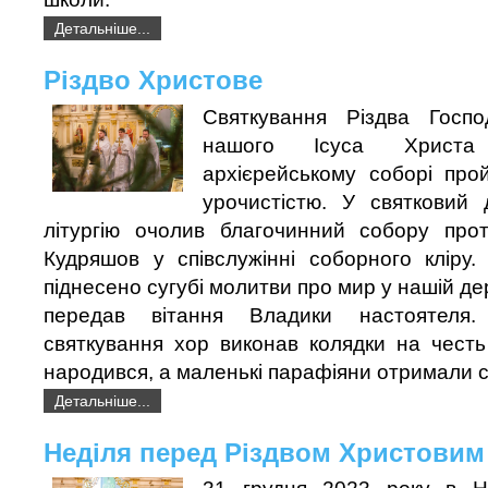
Детальніше...
Різдво Христове
Святкування Різдва Госп
нашого Ісуса Христа
архієрейському соборі пр
урочистістю. У святковий
літургію очолив благочинний собору про
Кудряшов у співслужінні соборного кліру.
піднесено сугубі молитви про мир у нашій д
передав вітання Владики настоятеля
святкування хор виконав колядки на чест
народився, а маленькі парафіяни отримали с
Детальніше...
Неділя перед Різдвом Христовим