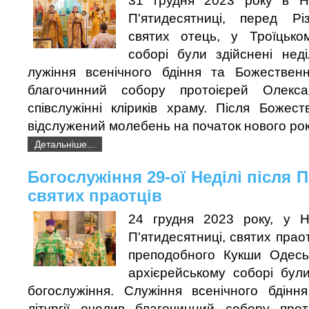
31 грудня 2023 року в Не
П'ятидесятниці, перед Рі
святих отець, у Троїцько
соборі були здійснені неді
лужіння всенічного бдіння та Божественно
благочинний собору протоієрей Олекс
співслужінні кліриків храму. Після Божеств
відслужений молебень на початок нового рок
Детальніше...
Богослужіння 29-ої Неділі після П
святих праотців
24 грудня 2023 року, у Н
П'ятидесятниці, святих праот
преподобного Кукши Одесь
архієрейському соборі були
богослужіння. Служіння всенічного бдінн
літургії очолив благочинний собору про