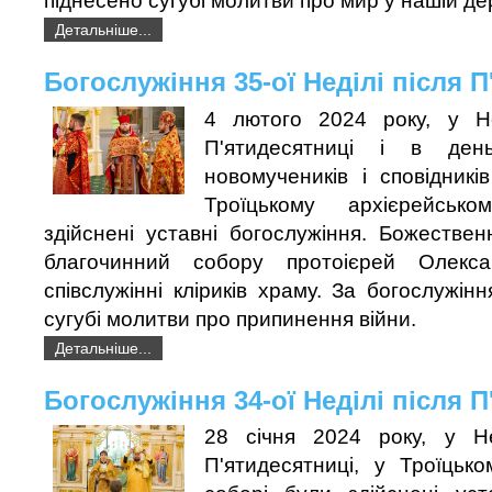
піднесено сугубі молитви про мир у нашій де
Детальніше...
Богослужіння 35-ої Неділі після 
4 лютого 2024 року, у Не
П'ятидесятниці і в ден
новомучеників і сповідник
Троїцькому архієрейськ
здійснені уставні богослужіння. Божествен
благочинний собору протоієрей Олекс
співслужінні кліриків храму. За богослужін
сугубі молитви про припинення війни.
Детальніше...
Богослужіння 34-ої Неділі після 
28 січня 2024 року, у Не
П'ятидесятниці, у Троїцьк