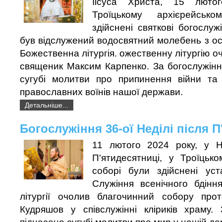
Іісуса Христа, 15 люто
Троїцькому архієрейськ
здійснені святкові богослуж
був відслужений водосвятний молебень з ос
Божественна літургія. ожественну літургію о
священик Максим Карпенко. За богослужінн
сугубі молитви про припинення війни та
православних воїнів нашої держави.
Детальніше...
Богослужіння 36-ої Неділі після 
11 лютого 2024 року, у Н
П'ятидесятниці, у Троїцьк
соборі були здійснені уст
Служіння всенічного бдінн
літургії очолив благочинний собору про
Кудряшов у співслужінні кліриків храму. 