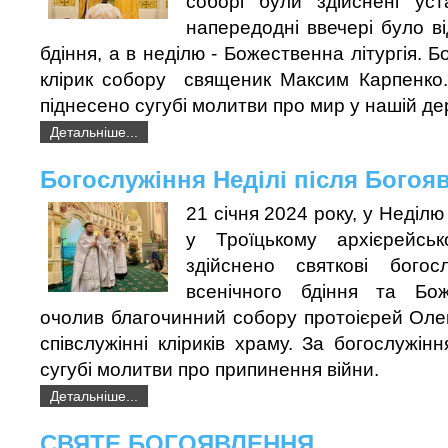
соборі були здійснені уст
напередодні ввечері було в
бдіння, а в неділю - Божественна літургія. 
клірик собору священик Максим Карпенко. 
піднесено сугубі молитви про мир у нашій де
Детальніше...
Богослужіння Неділі після Богоя
21 січня 2024 року, у Неділю
у Троїцькому архієрейсь
здійснено святкові богос
всенічного бдіння та Боже
очолив благочинний собору протоієрей Оле
співслужінні кліриків храму. За богослужін
сугубі молитви про припинення війни.
Детальніше...
СВЯТЕ БОГОЯВЛЕННЯ