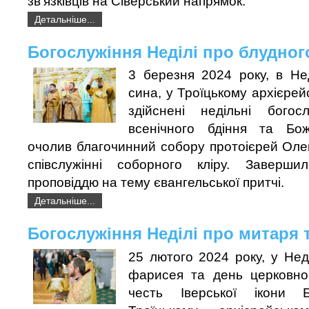
зв'язківців на Сіверський напрямок.
Детальніше...
Богослужіння Неділі про блудног
3 березня 2024 року, в Не
сина, у Троїцькому архієрей
здійснені недільні богос
всенічного бдіння та Боже
очолив благочинний собору протоієрей Оле
співслужінні соборного кліру. Заверши
проповіддю на тему євангельської притчі.
Детальніше...
Богослужіння Неділі про митаря 
25 лютого 2024 року, у Не
фарисея та день церковно
честь Іверської ікони 