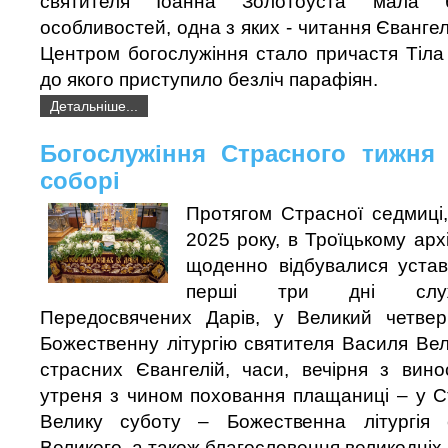
святителя Іоанна Золотоуста мала б
особливостей, одна з яких - читання Єванге
Центром богослужіння стало причастя Тіла 
до якого приступило безліч парафіян.
Детальніше...
Богослужіння Страсного тижня
соборі
Протягом Страсної седмиці,
2025 року, в Троїцькому арх
щоденно відбувалися устав
перші три дні служи
Передосвячених Дарів, у Великий четве
Божественну літургію святителя Василя Вел
страсних Євангелій, часи, вечірня з вин
утреня з чином поховання плащаниці – у С
Велику суботу – Божественна літургія 
Великого, а також благословення великодніх