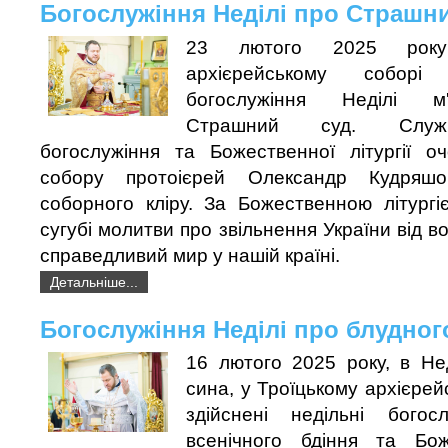
Богослужіння Неділі про Страшн
23 лютого 2025 року
архієрейському соборі
богослужіння Неділі м'
Страшний суд. Служі
богослужіння та Божественної літургії о
собору протоієрей Олександр Кудряшо
соборного кліру. За Божественною літургі
сугубі молитви про звільнення України від в
справедливий мир у нашій країні.
Детальніше...
Богослужіння Неділі про блудног
16 лютого 2025 року, в Не
сина, у Троїцькому архієрей
здійснені недільні богос
всенічного бдіння та Боже