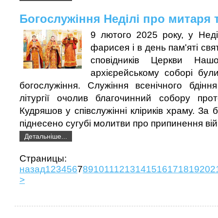
Богослужіння Неділі про митаря 
9 лютого 2025 року, у Нед
фарисея і в день пам'яті свя
сповідників Церкви Наш
архієрейському соборі були
богослужіння. Служіння всенічного бдінн
літургії очолив благочинний собору про
Кудряшов у співслужінні кліриків храму. За
піднесено сугубі молитви про припинення вій
Детальніше...
Страни
назад
1
2
3
4
5
6
7
8
9
10
11
12
13
14
15
16
17
18
19
20
2
>