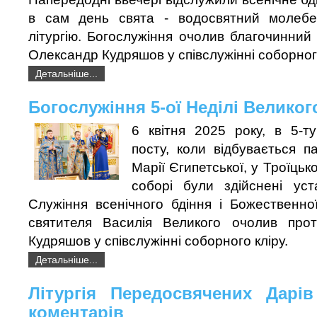
в сам день свята - водосвятний молебе
літургію. Богослужіння очолив благочинний
Олександр Кудряшов у співслужінні соборног
Детальніше...
Богослужіння 5-ої Неділі Великог
6 квітня 2025 року, в 5-т
посту, коли відбувається п
Марії Єгипетської, у Троїць
соборі були здійснені уст
Служіння всенічного бдіння і Божественної
святителя Василія Великого очолив про
Кудряшов у співслужінні соборного кліру.
Детальніше...
Літургія Передосвячених Дарі
коментарів