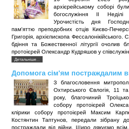
архієрейському соборі були
богослужіння ІІ Неділі
Урочистість дня Господ
пам'яттю преподобних отців Києво-Печерс
Григорія, архієпископа Фессалонікійського. 
бдіння та Божественної літургії очолив б
протоієрей Олександр Кудряшов у співслужінн
Детальніше...
Допомога сім'ям постраждалим в
З благословення митропол
Охтирського Євлогія, 11 т
року, благочиний Троїцько
собору протоієрей Олекс
клірики собору протоієрей Максим Карп
Костянтин Таптунов, передали зібрану доп
постраждали від війни. Щиро дякуємо всім