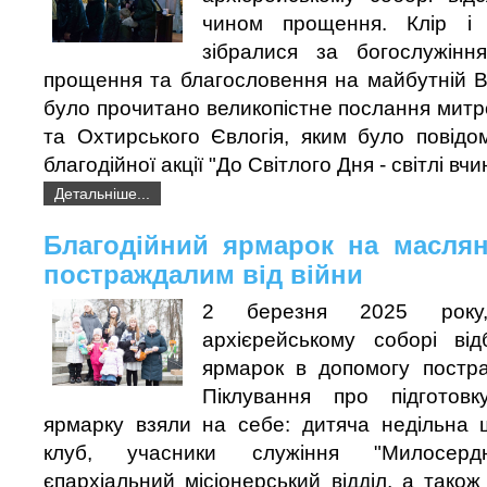
чином прощення. Клір і
зібралися за богослужінн
прощення та благословення на майбутній Ве
було прочитано великопістне послання мит
та Охтирського Євлогія, яким було повідо
благодійної акції "До Світлого Дня - світлі вчи
Детальніше...
Благодійний ярмарок на масля
постраждалим від війни
2 березня 2025 року
архієрейському соборі від
ярмарок в допомогу постра
Піклування про підготов
ярмарку взяли на себе: дитяча недільна 
клуб, учасники служіння "Милосерд
єпархіальний місіонерський відділ, а також