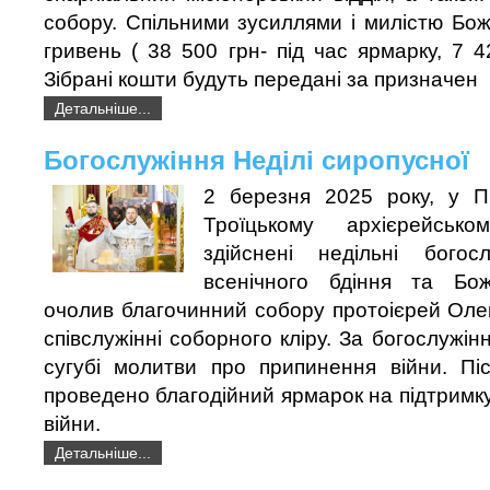
собору. Спільними зусиллями і милістю Бо
гривень ( 38 500 грн- під час ярмарку, 7 4
Зібрані кошти будуть передані за призначен
Детальніше...
Богослужіння Неділі сиропусної
2 березня 2025 року, у П
Троїцькому архієрейськ
здійснені недільні богос
всенічного бдіння та Боже
очолив благочинний собору протоієрей Оле
співслужінні соборного кліру. За богослужі
сугубі молитви про припинення війни. Піс
проведено благодійний ярмарок на підтримк
війни.
Детальніше...