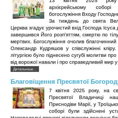
13 квітня 2025 року
архієрейському соборі
богослужіння Входу Господн
За тиждень до свята Вел
Церква згадує урочистий вхід Господа Ісуса
завершився Його розп'яттям, смертю по тілу
мертвих. Богослужіння очолив благочинний
Олександр Кудряшов у співслужінні кліру
літургією було піднесено сугубі молитви про
від ворожої навали і про справедливий мир у 
Детальніше...
Благовіщення Пресвятої Богород
7 квітня 2025 року, на с
Пресвятої Владичиці на
Приснодіви Марії, у Троїцьк
соборі були здійснені уст
Напередодні ввечері відслужили всенічне бдін