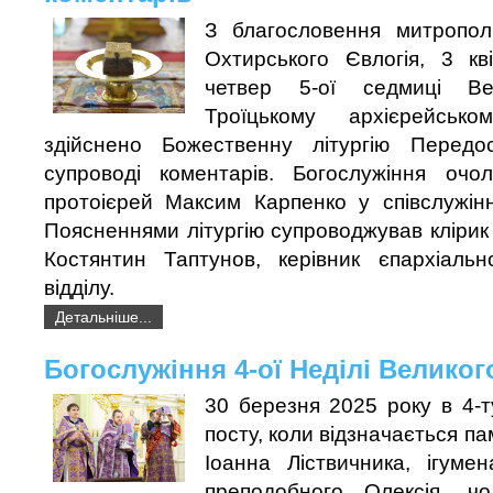
З благословення митропол
Охтирського Євлогія, 3 кв
четвер 5-ої седмиці Ве
Троїцькому архієрейськ
здійснено Божественну літургію Передо
супроводі коментарів. Богослужіння очо
протоієрей Максим Карпенко у співслужінн
Поясненнями літургію супроводжував клірик
Костянтин Таптунов, керівник єпархіально
відділу.
Детальніше...
Богослужіння 4-ої Неділі Великог
30 березня 2025 року в 4-
посту, коли відзначається п
Іоанна Ліствичника, ігуме
преподобного Олексія, чо