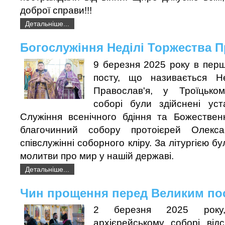
доброї справи!!!
Детальніше...
Богослужіння Неділі Торжества 
9 березня 2025 року в пер
посту, що називається Н
Православ'я, у Троїцьком
соборі були здійснені уст
Служіння всенічного бдіння та Божественн
благочинний собору протоієрей Олекс
співслужінні соборного кліру. За літургією бу
молитви про мир у нашій державі.
Детальніше...
Чин прощення перед Великим по
2 березня 2025 року
архієрейському соборі від