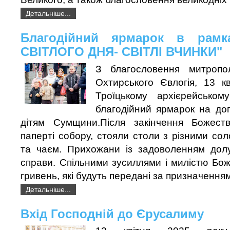
Детальніше...
Благодійний ярмарок в рамк
СВІТЛОГО ДНЯ- СВІТЛІ ВЧИНКИ"
З благословення митропо
Охтирського Євлогія, 13 к
Троїцькому архієрейськом
благодійний ярмарок на до
дітям Сумщини.Після закінчення Божестве
паперті собору, стояли столи з різними со
та чаєм. Прихожани із задоволенням дол
справи. Спільними зусиллями і милістю Бо
гривень, які будуть передані за призначенням
Детальніше...
Вхід Господній до Єрусалиму