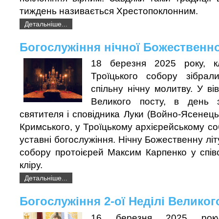
тиждень називається Хрестопоклонним.
Детальніше...
Богослужіння нічної Божественної
18 березня 2025 року, к
Троїцького собору зібра
спільну нічну молитву. У ві
Великого посту, в день
святителя і сповідника Луки (Войно-Ясенець
Кримського, у Троїцькому архієрейському со
уставні богослужіння. Нічну Божественну літ
собору протоієрей Максим Карпенко у спів
кліру.
Детальніше...
Богослужіння 2-ої Неділі Великог
16 березня 2025 рок