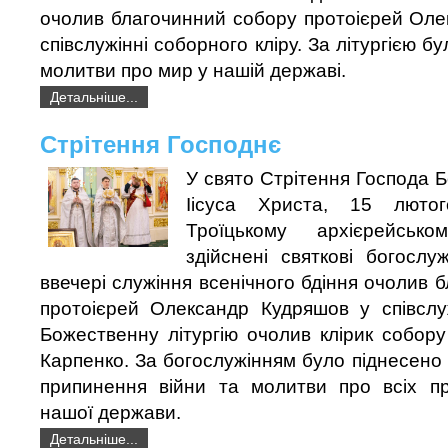
очолив благочинний собору протоієрей Оле
співслужінні соборного кліру. За літургією бу
молитви про мир у нашій державі.
Детальніше...
Стрітення Господнє
У свято Стрітення Господа Б
Іісуса Христа, 15 люто
Троїцькому архієрейськ
здійснені святкові богослу
ввечері служіння всенічного бдіння очолив 
протоієрей Олександр Кудряшов у співслуж
Божественну літургію очолив клірик собор
Карпенко. За богослужінням було піднесено 
припинення війни та молитви про всіх пр
нашої держави.
Детальніше...