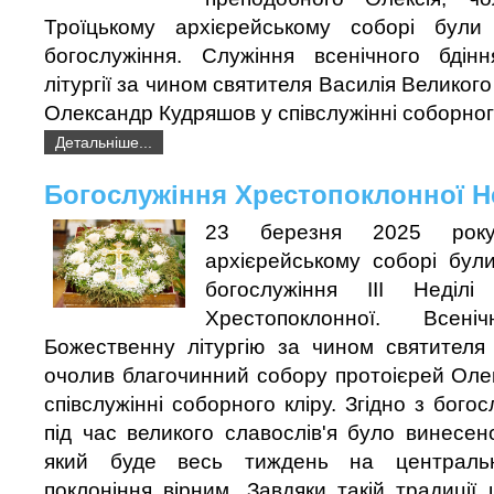
Троїцькому архієрейському соборі були 
богослужіння. Служіння всенічного бдін
літургії за чином святителя Василія Великог
Олександр Кудряшов у співслужінні соборного
Детальніше...
Богослужіння Хрестопоклонної Н
23 березня 2025 року
архієрейському соборі були
богослужіння III Неділі
Хрестопоклонної. Всен
Божественну літургію за чином святителя 
очолив благочинний собору протоієрей Оле
співслужінні соборного кліру. Згідно з бог
під час великого славослів'я було винесен
який буде весь тиждень на централь
поклоніння вірним. Завдяки такій традиції