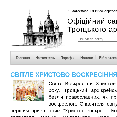
З благословення Високопреосв
Офіційний са
Троїцького а
Головна
Настоятель
Парафія
Новини
Бібліотека
СВІТЛЕ ХРИСТОВО ВОСКРЕСІНН
Свято Воскресіння Христово
року, Троїцький архієрейс
безліч православних, які 
воскреслого Спасителя світ
першим привітанням "Христос воскрес!" Бо