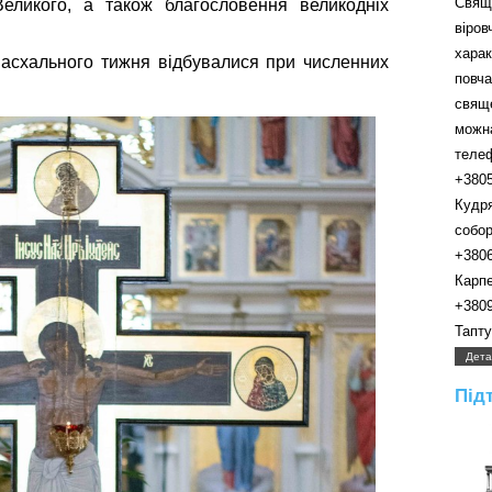
Свящ
Великого, а також благословення великодніх
віро
хара
пасхального тижня відбувалися при численних
пов
свящ
можн
телефо
+380
Кудр
собора.
+380
Карпенк
+380
Таптуно
Дета
Під