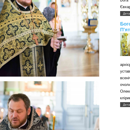
Бога
Євхар
Дета
Бог
П'я
архі
уст
всені
очол
Олек
кліри
Дета