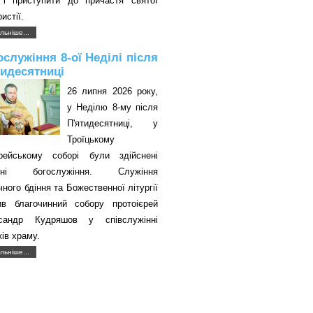
 і приступити до причастя святої
истії.
льніше...
ослужіння 8-ої Неділі після
тидесятниці
26 липня 2026 року,
у Неділю 8-му після
П'ятидесятниці, у
Троїцькому
єрейському соборі були здійснені
авні богослужіння. Служіння
чного бдіння та Божественної літургії
ив благочинний собору протоієрей
сандр Кудряшов у співслужінні
ків храму.
льніше...