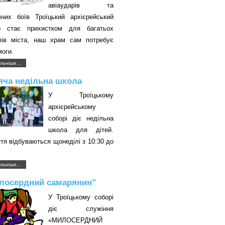
авіаударів та
чних боїв Троїцький архієрейський
р стає прихистком для багатьох
лів міста, наш храм сам потребує
оги.
льніше...
яча недільна школа
У Троїцькому
архієрейському
соборі діє недільна
школа для дітей.
тя відбуваються щонеділі з 10:30 до
.
льніше...
лосердний самарянин"
У Троїцькому соборі
діє служіння
«МИЛОСЕРДНИЙ