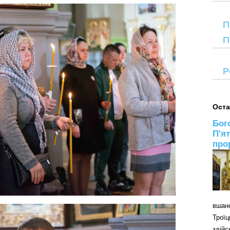
П
П
Р
Оста
Бог
П'я
про
вшан
Трої
здій