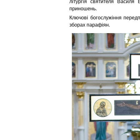
літургія святителя Василя 
приношень.
Ключові богослужіння перед
зборах парафіян.