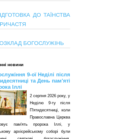
ІДГОТОВКА ДО ТАЇНСТВА
РИЧАСТЯ
ОЗКЛАД БОГОСЛУЖІНЬ
нні новини
ослужіння 9-ої Неділі після
тидесятниці та День пам'яті
рока Іллі
2 серпня 2026 року, у
Неділю 9-ту після
П'ятидесятниці, коли
Православна Церква
овує пам'ять пророка Іллі, у
цькому архієрейському соборі були
снені святкові богослужіння.