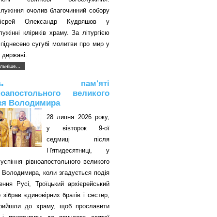
служіння очолив благочинний собору
оієрей Олександр Кудряшов у
лужінні кліриків храму. За літургією
піднесено сугубі молитви про мир у
 державі.
льніше...
ень пам'яті
ноапостольного великого
зя Володимира
28 липня 2026 року,
у вівторок 9-ої
седмиці після
П'ятидесятниці, у
успіння рівноапостольного великого
 Володимира, коли згадується подія
ення Русі, Троїцький архієрейський
 зібрав єдиновірних братів і сестер,
прийшли до храму, щоб прославити