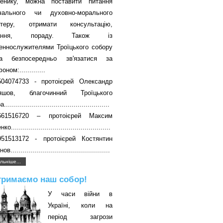
енику, можна поставити питання
вчального чи духовно-морального
ктеру, отримати консультацію,
чання, пораду. Також із
еннослужителями Троїцького собору
а безпосередньо зв'язатися за
ном:.............
504074733 - протоієрей Олександр
яшов, благочинний Троїцького
....................................................
661516720 – протоієрей Максим
о..................................................
951513172 - протоієрей Костянтин
в..................................................
льніше...
тримаємо наш собор!
У часи війни в
Україні, коли на
період загрози