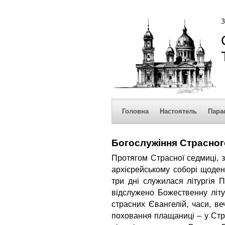
З
Головна
Настоятель
Пара
Богослужіння Страсног
Протягом Страсної седмиці, з
архієрейському соборі щоден
три дні служилася літургія 
відслужено Божественну літу
страсних Євангелій, часи, в
поховання плащаниці – у Стр