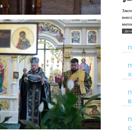
Закли
внес
мило
Дета
П
П
Х
П
В
П
С