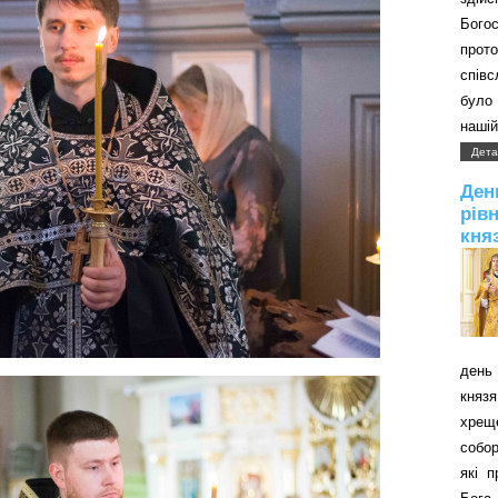
Бого
прот
співс
було 
нашій
Дета
Д
рів
кня
день 
князя
хрещ
собор
які 