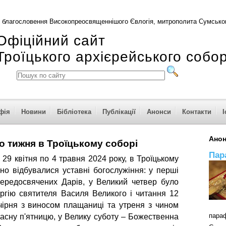
 благословення Високопреосвященнішого Євлогія, митрополита Сумськог
Офіційний сайт
Троїцького архієрейського собо
фія
Новини
Бібліотека
Публікації
Анонси
Контакти
І
Ано
о тижня в Троїцькому соборі
Пар
 29 квітня по 4 травня 2024 року, в Троїцькому
но відбувалися уставні богослужіння: у перші
Передосвячених Дарів, у Великий четвер було
ргію святителя Василя Великого і читання 12
ечірня з виносом плащаниці та утреня з чином
пар
асну п'ятницю, у Велику суботу – Божественна