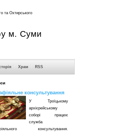
о та Охтирського
ру м. Суми
сторія
Храм
RSS
нси
афіяльне консультування
У Троїцькому
архієрейському
соборі працює
служба
афіяльного консультування.