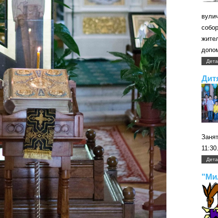
вули
собо
жите
допом
Дета
Дит
Занят
11:30
Дета
"Ми