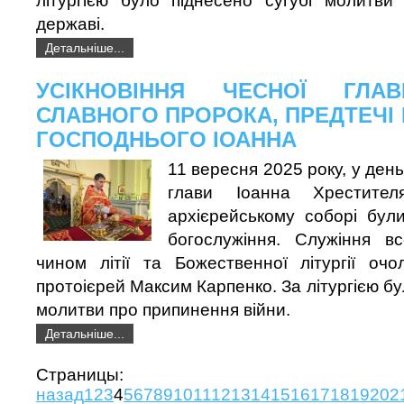
літургією було піднесено сугубі молитв
державі.
Детальніше...
УСІКНОВІННЯ ЧЕСНОЇ ГЛА
СЛАВНОГО ПРОРОКА, ПРЕДТЕЧІ 
ГОСПОДНЬОГО IОАННА
11 вересня 2025 року, у день
глави Іоанна Хрестител
архієрейському соборі були
богослужіння. Служіння в
чином літії та Божественної літургії очо
протоієрей Максим Карпенко. За літургією бу
молитви про припинення війни.
Детальніше...
Страни
назад
1
2
3
4
5
6
7
8
9
10
11
12
13
14
15
16
17
18
19
20
2