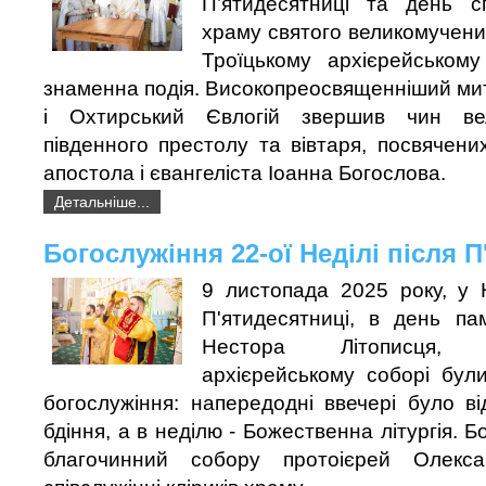
П’ятидесятниці та день с
храму святого великомученика
Троїцькому архієрейському
знаменна подія. Високопреосвященніший ми
і Охтирський Євлогій звершив чин ве
південного престолу та вівтаря, посвячени
апостола і євангеліста Іоанна Богослова.
Детальніше...
Богослужіння 22-ої Неділі після 
9 листопада 2025 року, у 
П'ятидесятниці, в день па
Нестора Літописця,
архієрейському соборі були
богослужіння: напередодні ввечері було в
бдіння, а в неділю - Божественна літургія. 
благочинний собору протоієрей Олекс