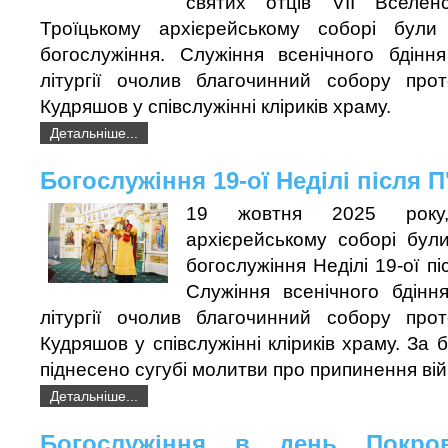
святих отців VII Вселен
Троїцькому архієрейському соборі були 
богослужіння. Служіння всенічного бдінн
літургії очолив благочинний собору про
Кудряшов у співслужінні кліриків храму.
Детальніше...
Богослужіння 19-ої Неділі після 
19 жовтня 2025 року
архієрейському соборі були
богослужіння Неділі 19-ої пі
Служіння всенічного бдінн
літургії очолив благочинний собору про
Кудряшов у співслужінні кліриків храму. За
піднесено сугубі молитви про припинення вій
Детальніше...
Богослужіння в день Покров