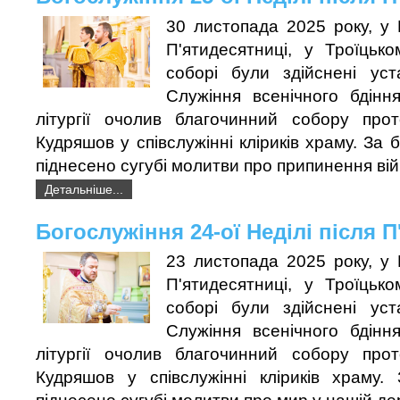
30 листопада 2025 року, у 
П'ятидесятниці, у Троїцьк
соборі були здійснені уст
Служіння всенічного бдінн
літургії очолив благочинний собору про
Кудряшов у співслужінні кліриків храму. За
піднесено сугубі молитви про припинення вій
Детальніше...
Богослужіння 24-ої Неділі після 
23 листопада 2025 року, у 
П'ятидесятниці, у Троїцьк
соборі були здійснені уст
Служіння всенічного бдінн
літургії очолив благочинний собору про
Кудряшов у співслужінні кліриків храму. 