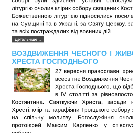
соборі були здійснені уставні богослуж
літургію очолив клірик собору священик Кос
Божественною літургією підносилися посил
на Сумщині та в Україні, за Святу Церкву, за
та всіх постраждалих від воєнних дій.
Детальніше...
ВОЗДВИЖЕННЯ ЧЕСНОГО І ЖИ
ХРЕСТА ГОСПОДНЬОГО
27 вересня православні хр
всесвітнє Воздвиження Чесн
Хреста Господнього, що від
в IV столітті за рівноапост
Костянтина. Святкуючи Христа, заради 
Хресті, клір та парафіяни Троїцького собору
на спільну молитву. Богослужіння очол
протоієрей Максим Карпенко у співслуж
собору.