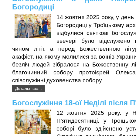
Богородиці
14 жовтня 2025 року, у день
Богородиці у Троїцькому арх
відбулися святкові богослу
ввечері було відслужено 
чином літії, а перед Божественною літу
акафіст, на якому молилися за воїнів Україн
безліч людей зібралося на Божественну лі
благочинний собору протоієрей Олекс
співслужінні духовенства собору.
Детальніше...
Богослужіння 18-ої Неділі після 
12 жовтня 2025 року, у Н
П'ятидесятниці, у Троїцьк
соборі було здійснено уст