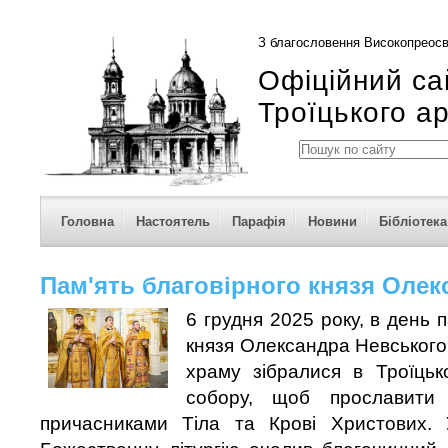
З благословення Високопреосв
Офіційний са
Троїцького а
Головна
Настоятель
Парафія
Новини
Бібліотека
Пам'ять благовірного князя Олек
6 грудня 2025 року, в день п
князя Олександра Невськог
храму зібралися в Троїцьк
собору, щоб прославити
причасниками Тіла та Крові Христових.