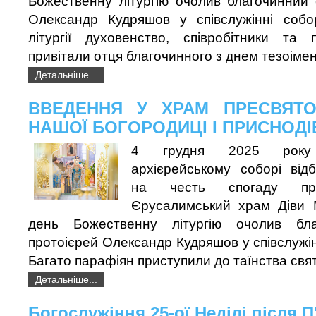
Божественну літургію очолив благочинний 
Олександр Кудряшов у співслужінні собор
літургії духовенство, співробітники та
привітали отця благочинного з днем ​​тезоіме
Детальніше...
ВВЕДЕННЯ У ХРАМ ПРЕСВЯТО
НАШОЇ БОГОРОДИЦІ І ПРИСНОДІВ
4 грудня 2025 року
архієрейському соборі від
на честь спогаду п
Єрусалимський храм Діви М
день Божественну літургію очолив бл
протоієрей Олександр Кудряшов у співслужін
Багато парафіян приступили до таїнства свя
Детальніше...
Богослужіння 25-ої Неділі після 