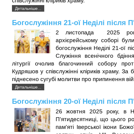
співслужінні кліриків храму.
Детальніше...
Богослужіння 21-ої Неділі після 
2 листопада 2025 року
архієрейському соборі були
богослужіння Неділі 21-ої пі
Служіння всенічного бдінн
літургії очолив благочинний собору про
Кудряшов у співслужінні кліриків храму. За
піднесено сугубі молитви про припинення вій
Детальніше...
Богослужіння 20-ої Неділі після 
26 жовтня 2025 року, в Н
П'ятидесятниці, що цього ро
пам'яті Iверської ікони Божо