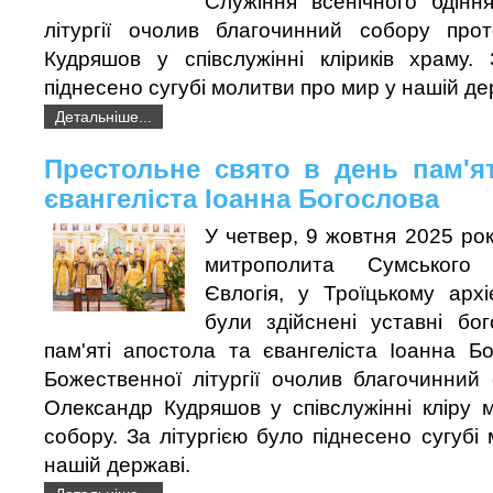
Служіння всенічного бдінн
літургії очолив благочинний собору про
Кудряшов у співслужінні кліриків храму. 
піднесено сугубі молитви про мир у нашій де
Детальніше...
Престольне свято в день пам'ят
євангеліста Іоанна Богослова
У четвер, 9 жовтня 2025 рок
митрополита Сумського
Євлогія, у Троїцькому арх
були здійснені уставні бо
пам'яті апостола та євангеліста Іоанна Б
Божественної літургії очолив благочинний
Олександр Кудряшов у співслужінні кліру м
собору. За літургією було піднесено сугубі
нашій державі.