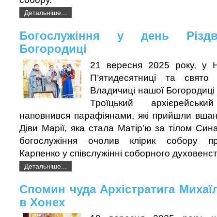
Детальніше...
Богослужіння у день Різдв
Богородиці
21 вересня 2025 року, у Н
П’ятидесятниці та свято 
Владичиці нашої Богородиці 
Троїцький архієрейськ
наповнився парафіянами, які прийшли вша
Діви Марії, яка стала Матір'ю за тілом Син
богослужіння очолив клірик собору п
Карпенко у співслужінні соборного духовенст
Детальніше...
Спомин чуда Архістратига Михаї
в Хонех