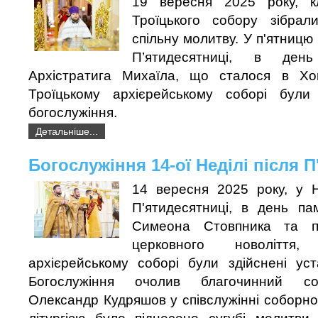
19 вересня 2025 року, к
Троїцького собору зібра
спільну молитву. У п'ятницю 
П’ятидесятниці, в ден
Архістратига Михаїла, що сталося в Хо
Троїцькому архієрейському соборі були 
богослужіння.
Детальніше...
Богослужіння 14-ої Неділі після 
14 вересня 2025 року, у Н
П'ятидесятниці, в день па
Симеона Стовпника та п
церковного новоліття
архієрейському соборі були здійснені уст
Богослужіння очолив благочинний со
Олександр Кудряшов у співслужінні соборно