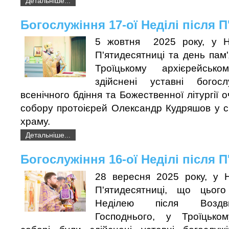
Детальніше...
Богослужіння 17-ої Неділі після 
5 жовтня 2025 року, у Не
П'ятидесятниці та день пам'
Троїцькому архієрейськ
здійснені уставні богосл
всенічного бдіння та Божественної літургії
собору протоієрей Олександр Кудряшов у спі
храму.
Детальніше...
Богослужіння 16-ої Неділі після 
28 вересня 2025 року, у Н
П'ятидесятниці, що цього
Неділею після Воздв
Господнього, у Троїцьком