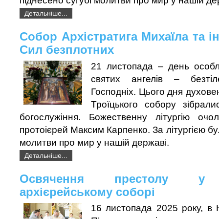
піднесено сугубі молитви про мир у нашій де
Детальніше...
Собор Архістратига Михаїла та 
Сил безплотних
21 листопада – день особ
святих ангелів – безтіл
Господніх. Цього дня духове
Троїцького собору зібрали
богослужіння. Божественну літургію очо
протоієрей Максим Карпенко. За літургією бу
молитви про мир у нашій державі.
Детальніше...
Освячення престолу у 
архієрейському соборі
16 листопада 2025 року, в 