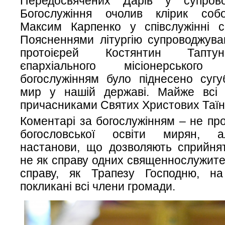
Передосвячених Дарів у супрово
Богослужіння очолив клірик соб
Максим Карпенко у співслужінні со
Поясненнями літургію супроводжува
протоієрей Костянтин Таптун
єпархіального місіонерського
богослужінням було піднесено сугу
мир у нашій державі. Майже всі 
причасниками Святих Христових Таїн
Коментарі за богослужінням – не пр
богословської освіти мирян, а
настанови, що дозволяють сприйнят
не як справу одних священнослужител
справу, як Трапезу Господню, н
покликані всі члени громади.