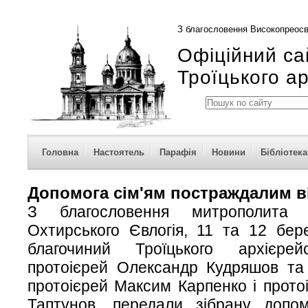
З благословення Високопреосв
Офіційний са
Троїцького а
Головна
Настоятель
Парафія
Новини
Бібліотека
Допомога сім'ям постраждалим в
З благословення митрополита 
Охтирського Євлогія, 11 та 12 бер
благочиний Троїцького архієрей
протоієрей Олександр Кудряшов та 
протоієрей Максим Карпенко і прото
Таптунов, передали зібрану допомо