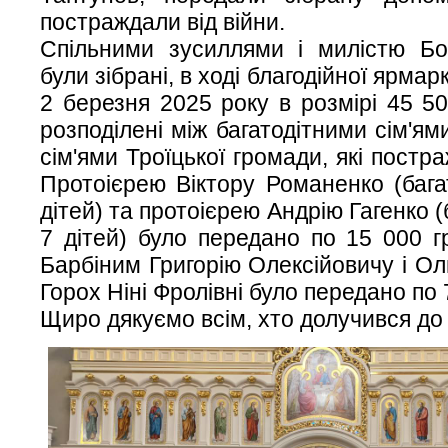
постраждали від війни.
Спільними зусиллями і милістю Бо
були зібрані, в ході благодійної ярмар
2 березня 2025 року в розмірі 45 50
розподілені між багатодітними сім'ям
сім'ями Троїцької громади, які постра
Протоієрею Віктору Романенко (багат
дітей) та протоієрею Андрію Гагенко (
7 дітей) було передано по 15 000 г
Барбіним Григорію Олексійовичу і Оль
Горох Ніні Фролівні було передано по 
Щиро дякуємо всім, хто долучився до 