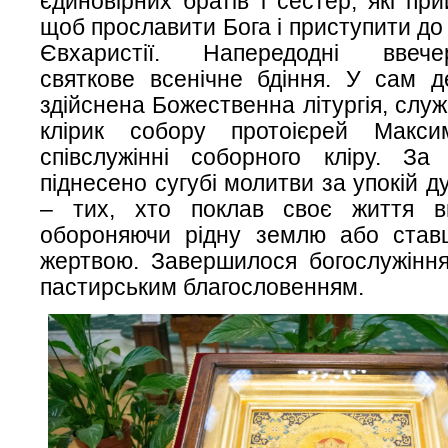
єдиновірних братів і сестер, які пр
щоб прославити Бога і приступити до
Євхаристії. Напередодні ввеч
святкове всенічне бдіння. У сам д
здійснена Божественна літургія, служ
клірик собору протоієрей Макс
співслужінні соборного кліру. За 
піднесено сугубі молитви за упокій д
– тих, хто поклав своє життя вн
обороняючи рідну землю або став
жертвою. Завершилося богослужіння
пастирським благословенням.