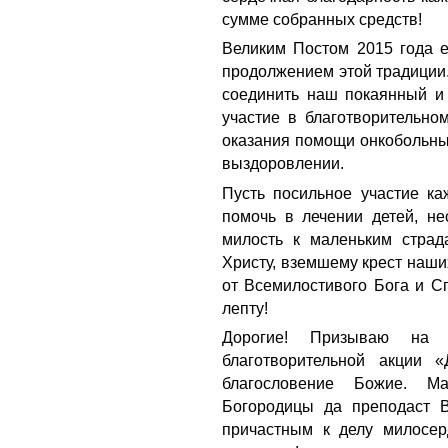
сумме собранных средств!
Великим Постом 2015 года е
продолжением этой традиции.
соединить наш покаянный и
участие в благотворительно
оказания помощи онкобольным
выздоровлении.
Пусть посильное участие ка
помочь в лечении детей, не
милость к маленьким стра
Христу, вземшему крест наших
от Всемилостивого Бога и С
лепту!
Дорогие! Призываю на к
благотворительной акции 
благословение Божие. М
Богородицы да преподаст 
причастным к делу милосер