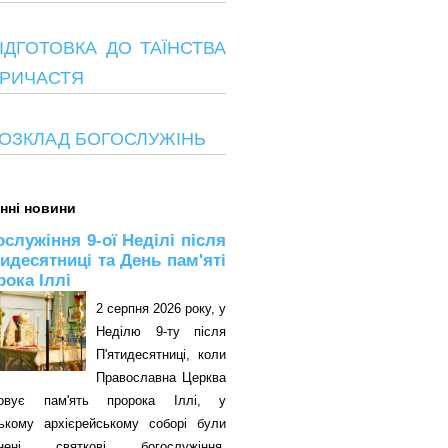
ІДГОТОВКА ДО ТАЇНСТВА
РИЧАСТЯ
ОЗКЛАД БОГОСЛУЖІНЬ
нні новини
ослужіння 9-ої Неділі після
тидесятниці та День пам'яті
рока Іллі
2 серпня 2026 року, у
Неділю 9-ту після
П'ятидесятниці, коли
Православна Церква
овує пам'ять пророка Іллі, у
цькому архієрейському соборі були
снені святкові богослужіння.