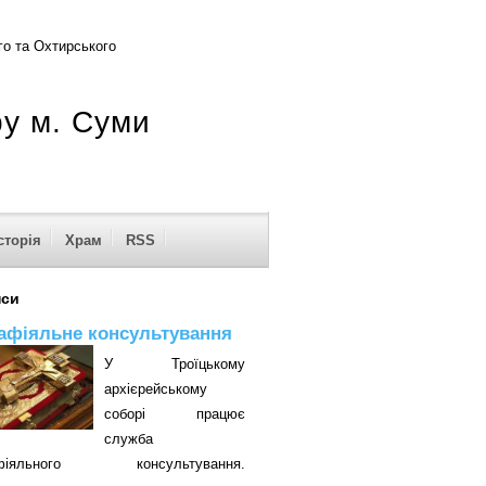
о та Охтирського
ру м. Суми
сторія
Храм
RSS
нси
афіяльне консультування
У Троїцькому
архієрейському
соборі працює
служба
афіяльного консультування.