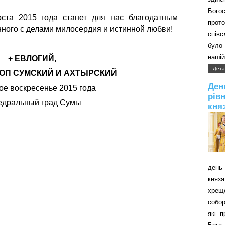
Бого
ста 2015 года станет для нас благодатным
прот
ного с делами милосердия и истинной любви!
співс
було 
нашій
+ ЕВЛОГИЙ,
Дета
ОП СУМСКИЙ И АХТЫРСКИЙ
Д
е воскресенье 2015 года
рів
едральный град Сумы
кня
день 
князя
хрещ
собор
які 