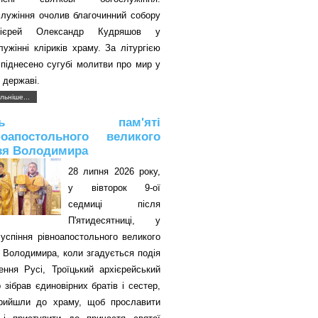
служіння очолив благочинний собору
оієрей Олександр Кудряшов у
лужінні кліриків храму. За літургією
піднесено сугубі молитви про мир у
 державі.
льніше...
ень пам'яті
ноапостольного великого
зя Володимира
28 липня 2026 року,
у вівторок 9-ої
седмиці після
П'ятидесятниці, у
успіння рівноапостольного великого
 Володимира, коли згадується подія
ення Русі, Троїцький архієрейський
 зібрав єдиновірних братів і сестер,
прийшли до храму, щоб прославити