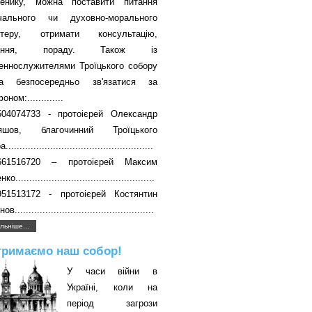
енику, можна поставити питання
вчального чи духовно-морального
ктеру, отримати консультацію,
чання, пораду. Також із
еннослужителями Троїцького собору
а безпосередньо зв'язатися за
ном:.............
504074733 - протоієрей Олександр
яшов, благочинний Троїцького
....................................................
661516720 – протоієрей Максим
о..................................................
951513172 - протоієрей Костянтин
в..................................................
льніше...
тримаємо наш собор!
У часи війни в
Україні, коли на
період загрози