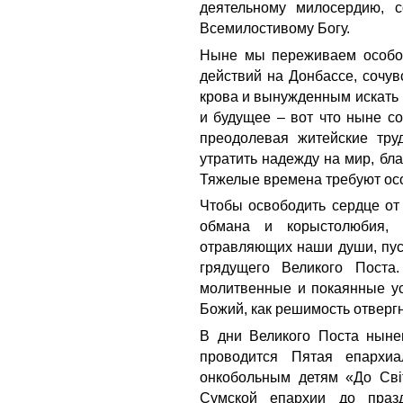
деятельному милосердию, 
Всемилостивому Богу.
Ныне мы переживаем особое
действий на Донбассе, сочу
крова и вынужденным искать 
и будущее – вот что ныне с
преодолевая житейские тру
утратить надежду на мир, бла
Тяжелые времена требуют ос
Чтобы освободить сердце от 
обмана и корыстолюбия, 
отравляющих наши души, пус
грядущего Великого Поста
молитвенные и покаянные ус
Божий, как решимость отвергн
В дни Великого Поста ныне
проводится Пятая епархиа
онкобольным детям «До Світ
Сумской епархии до праз