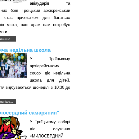
авіаударів та
чних боїв Троїцький архієрейський
р стає прихистком для багатьох
лів міста, наш храм сам потребує
оги.
льніше...
яча недільна школа
У Троїцькому
архієрейському
соборі діє недільна
школа для дітей.
тя відбуваються щонеділі з 10:30 до
.
льніше...
лосердний самарянин"
У Троїцькому соборі
діє служіння
«МИЛОСЕРДНИЙ