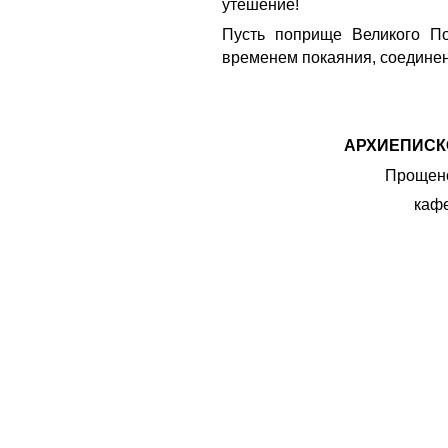
утешение!
Пусть поприще Великого По
временем покаяния, соединен
АРХИЕПИСК
Прощено
каф