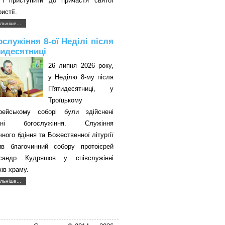
 і приступити до причастя святої
истії.
льніше...
ослужіння 8-ої Неділі після
тидесятниці
26 липня 2026 року,
у Неділю 8-му після
П'ятидесятниці, у
Троїцькому
єрейському соборі були здійснені
авні богослужіння. Служіння
чного бдіння та Божественної літургії
ив благочинний собору протоієрей
сандр Кудряшов у співслужінні
ків храму.
льніше...