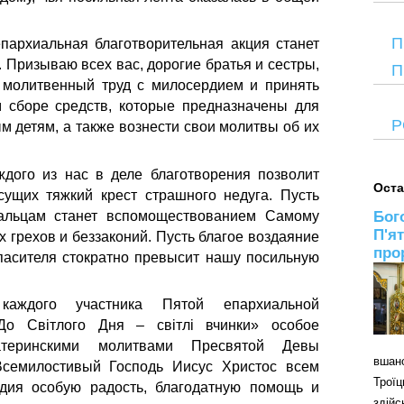
П
пархиальная благотворительная акция станет
 Призываю всех вас, дорогие братья и сестры,
П
 молитвенный труд с милосердием и принять
м сборе средств, которые предназначены для
Р
 детям, а также вознести свои молитвы об их
ждого из нас в деле благотворения позволит
Оста
сущих тяжкий крест страшного недуга. Пусть
дальцам станет вспомоществованием Самому
Бог
П'я
 грехов и беззаконий. Пусть благое воздаяние
про
пасителя стократно превысит нашу посильную
аждого участника Пятой епархиальной
«До Світлого Дня – світлі вчинки» особое
атеринскими молитвами Пресвятой Девы
вшан
Всемилостивый Господь Иисус Христос всем
Трої
дия особую радость, благодатную помощь и
здій