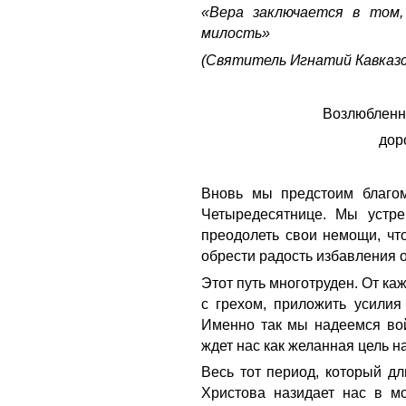
«Вера заключается в том
милость»
(Святитель Игнатий Кавказс
Возлюбленн
дор
Вновь мы предстоим благом
Четыредесятнице. Мы устре
преодолеть свои немощи, чт
обрести радость избавления о
Этот путь многотруден. От ка
с грехом, приложить усилия
Именно так мы надеемся вой
ждет нас как желанная цель н
Весь тот период, который д
Христова назидает нас в мо