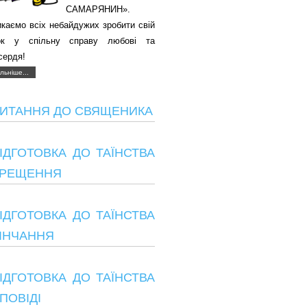
САМАРЯНИН».
каємо всіх небайдужих зробити свій
ок у спільну справу любові та
сердя!
льніше...
ИТАННЯ ДО СВЯЩЕНИКА
ІДГОТОВКА ДО ТАЇНСТВА
РЕЩЕННЯ
ІДГОТОВКА ДО ТАЇНСТВА
ІНЧАННЯ
ІДГОТОВКА ДО ТАЇНСТВА
ПОВІДІ