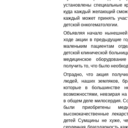
установлены специальные кр
куда каждый желающий сможе
каждый может принять учас
детской онкогематологии.
Объявляя начало нынешней 
ходе акции в предыдущие го
маленьким пациентам отде
детской клинической больни
медицинское оборудовани
получить то, что было необхо
Отрадно, что акция получ
людей, наших земляков, бр
которые в большинстве н
возможностями, невзирая на
в общем деле милосердия. Со
были приобретены меди
высококачественные лекарс
детей Сумщины не хуже, че
сердечная благодарность каж