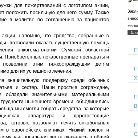
ужки для пожертвований с логотипом акции,
Закли
т положить посильную для него сумму. Также
внес
тие в молитве по соглашению за пациентов
мило
Дета
акции, напомню, что средства, собранные в
ды, позволили оказать существенную помощь
П
ления онкогематологии Сумской областной
цы. Приобретенные лекарственные препараты и
е позволили этим тяжкостраждущим детям
П
димо для их успешного лечения.
Х
ила значительную поддержку среди обычных
атьев и сестер. Наши простые сограждане,
е обладали значительными материальными
П
 трудности нынешнего времени, объединились
В
обща мы смогли собрать средства, за которые
цинская аппаратура и дорогостоящие
тва, которые позволяют лечить онкобольных
П
м в европейских клиниках. Низкий поклон и
С
дому, чья посильная лепта оказалась в общей