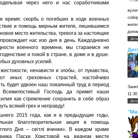
соделывая через него и нас соработниками
вули
собо
 время: скорбь о погибших в ходе военных
жите
вствие и помощь мирным жителя, лишившимся
допом
новое место жительства, тревога за настоящее
Дета
опровождает нас изо дня в день. Каждодневно
дности военного времени, мы стараемся не
Дит
годенствие и покой в стране, в доме и в душе.
обых духовных усилий.
жестокости, ненависти и злобы, от лукавства,
от иных греховных страстей, настойчиво
ть будет удвоен наш покаянный труд в период
Занят
. Всемилостивый Господь да примет наши
11:30
илия как стремление сохранить в себе образ
Дета
уть всякий грех и неправду!
"Ми
шнего 2015 года, как и в предыдущие годы,
льная благотворительная акция в помощь
лого Дня – світлі вчинки». В каждом храме
дника Пасхи Христовой на видном месте