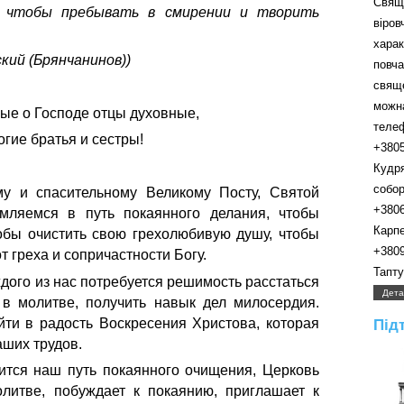
Свящ
, чтобы пребывать в смирении и творить
віро
хара
кий (Брянчанинов))
пов
свящ
можн
ые о Господе отцы духовные,
телефо
огие братья и сестры!
+380
Кудр
собора.
у и спасительному Великому Посту, Святой
+380
мляемся в путь покаянного делания, чтобы
Карпенк
обы очистить свою грехолюбивую душу, чтобы
+380
т греха и сопричастности Богу.
Таптуно
ждого из нас потребуется решимость расстаться
Дета
 в молитве, получить навык дел милосердия.
ти в радость Воскресения Христова, которая
Під
аших трудов.
лится наш путь покаянного очищения, Церковь
литве, побуждает к покаянию, приглашает к