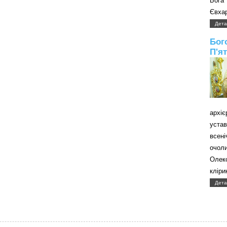
Бога
Євхар
Дета
Бог
П'я
архі
уст
всені
очол
Олек
кліри
Дета