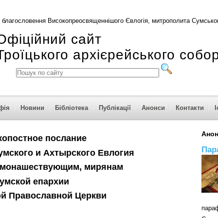
 благословення Високопреосвященнішого Євлогія, митрополита Сумськог
Офіційний сайт
Троїцького архієрейського собо
фія
Новини
Бібліотека
Публікації
Анонси
Контакти
І
Ано
копостное послание
Пар
умского и Ахтырского Евлогия
, монашествующим, мирянам
умской епархии
ой Православной Церкви
пар