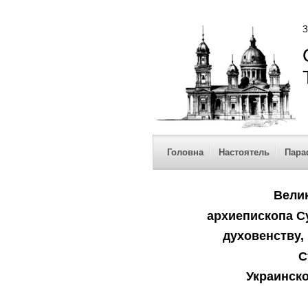
З
Головна
Настоятель
Пара
Вели
архиепископа С
духовенству
С
Украинск