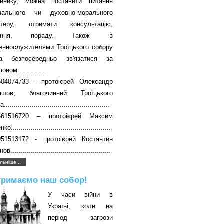
енику, можна поставити питання
вчального чи духовно-морального
ктеру, отримати консультацію,
чання, пораду. Також із
еннослужителями Троїцького собору
а безпосередньо зв'язатися за
ном:.............
504074733 - протоієрей Олександр
яшов, благочинний Троїцького
....................................................
661516720 – протоієрей Максим
о..................................................
951513172 - протоієрей Костянтин
в..................................................
льніше...
тримаємо наш собор!
У часи війни в
Україні, коли на
період загрози