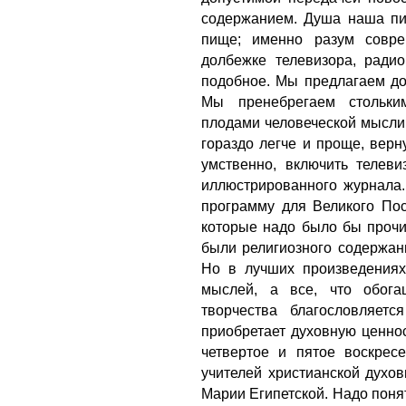
содержанием. Душа наша пит
пище; именно разум совре
долбежке телевизора, радио
подобное. Мы предлагаем до
Мы пренебрегаем стольки
плодами человеческой мысли,
гораздо легче и проще, вер
умственно, включить телеви
иллюстрированного журнала.
программу для Великого Пос
которые надо было бы прочит
были религиозного содержан
Но в лучших произведениях
мыслей, а все, что обога
творчества благословляет
приобретает духовную ценнос
четвертое и пятое воскрес
учителей христианской духов
Марии Египетской. Надо понят