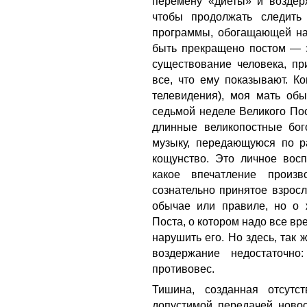
перемену «диеты» и воздерж
чтобы продолжать следить
программы, обогащающей нас
быть прекращено постом — э
существование человека, пр
все, что ему показывают. К
телевидения), моя мать обы
седьмой неделе Великого Пос
длинные великопостные бог
музыку, передающуюся по ра
кощунство. Это личное восп
какое впечатление произ
сознательно принятое взросл
обычае или правиле, но о
Поста, о котором надо все вре
нарушить его. Но здесь, так 
воздержание недостаточн
противовес.
Тишина, созданная отсутс
допустимой передачей ново