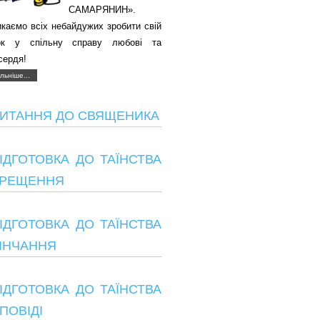
САМАРЯНИН».
каємо всіх небайдужих зробити свій
ок у спільну справу любові та
сердя!
льніше...
ИТАННЯ ДО СВЯЩЕНИКА
ІДГОТОВКА ДО ТАЇНСТВА
РЕЩЕННЯ
ІДГОТОВКА ДО ТАЇНСТВА
ІНЧАННЯ
ІДГОТОВКА ДО ТАЇНСТВА
ПОВІДІ