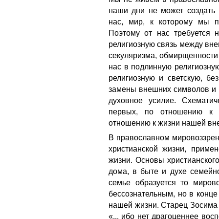
наши дни не может создать
нас, мир, к которому мы 
Поэтому от нас требуется 
религиозную связь между вне
секуляризма, обмирщенности 
нас в подлинную религиозну
религиозную и светскую, бе
замены внешних символов и 
духовное усилие. Схематич
первых, по отношению к 
отношению к жизни нашей вне
В православном мировоззрен
христианской жизни, приме
жизни. Основы христианског
дома, в быте и духе семейн
семье образуется то миров
бессознательным, но в конц
нашей жизни. Старец Зосима 
«... ибо нет драгоценнее вос