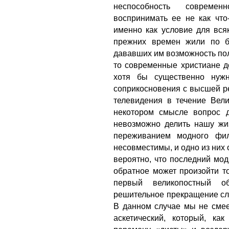
неспособность современ
воспринимать ее не как что-
именно как условие для вся
прежних времен жили по б
дававших им возможность пол
то современные христиане д
хотя бы существенно нуж
соприкосновения с высшей р
телевидения в течение Вел
некотором смысле вопрос д
невозможно делить нашу жи
переживанием модного фил
несовместимы, и одно из них 
вероятно, что последний мо
обратное может произойти т
первый великопостный о
решительное прекращение сл
В данном случае мы не смее
аскетический, который, ка