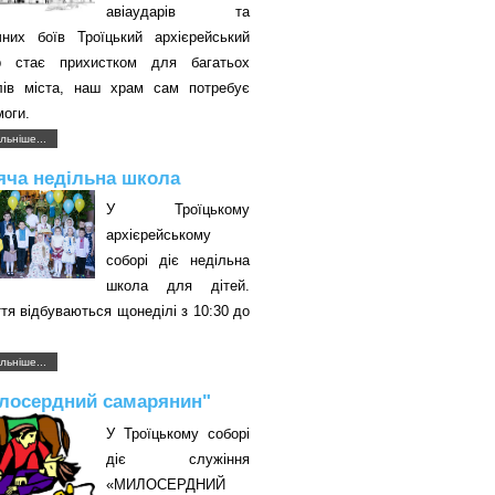
авіаударів та
чних боїв Троїцький архієрейський
р стає прихистком для багатьох
лів міста, наш храм сам потребує
оги.
льніше...
яча недільна школа
У Троїцькому
архієрейському
соборі діє недільна
школа для дітей.
тя відбуваються щонеділі з 10:30 до
.
льніше...
лосердний самарянин"
У Троїцькому соборі
діє служіння
«МИЛОСЕРДНИЙ