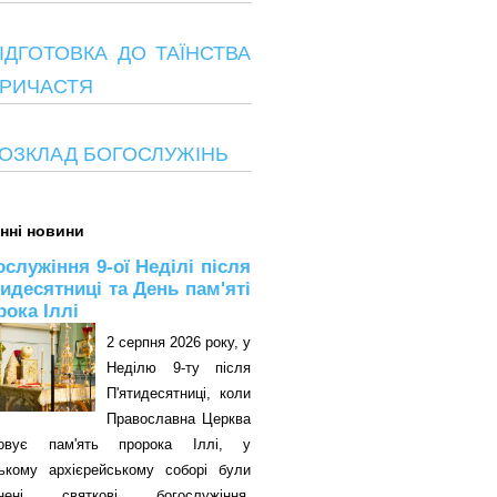
ІДГОТОВКА ДО ТАЇНСТВА
РИЧАСТЯ
ОЗКЛАД БОГОСЛУЖІНЬ
нні новини
ослужіння 9-ої Неділі після
тидесятниці та День пам'яті
рока Іллі
2 серпня 2026 року, у
Неділю 9-ту після
П'ятидесятниці, коли
Православна Церква
овує пам'ять пророка Іллі, у
цькому архієрейському соборі були
снені святкові богослужіння.