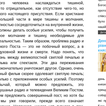
ного человека наслаждаться тишиной,
Бого
то отрицательное, как отсутствие чего-то, но
прот
кого настоящего присутствия. Если христиане
співс
ольшей части в мире тишины и молчания,
було 
ностью сосредоточиться на внутренней жизни,
нашій
олжны делать особые усилия, чтобы получить
Дета
ное молчание и тишину, необходимые для
Д
еальностью. Таким образом, проблема радио и
рів
икого Поста — это не побочный вопрос, а в
кня
уховной жизни и смерти. Надо понять, что
знь между великопостной светлой печалью и
ьма или спектакля. Эти два переживания
окончательно уничтожает другое. Однако, очень
дный фильм скорее одолевает светлую печаль;
день 
олько с приложением особых усилий. Поэтому
князя
бычай, который можно предложить, это
хрещ
ушанья радио и телевидения Великим Постом.
собор
м предложить совершенный пост, но хотя бы
які 
к мы уже говорили, прежде всего означает