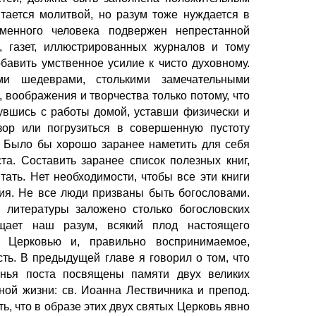
ается молитвой, но разум тоже нуждается в
менного человека подвержен непрестанной
, газет, иллюстрированных журналов и тому
бавить умственное усилие к чисто духовному.
ми шедеврами, столькими замечательными
 воображения и творчества только потому, что
нувшись с работы домой, уставши физически и
зор или погрузиться в совершенную пустоту
 Было бы хорошо заранее наметить для себя
та. Составить заранее список полезных книг,
ать. Нет необходимости, чтобы все эти книги
ия. Не все люди призваны быть богословами.
 литературы заложено столько богословских
щает наш разум, всякий плод настоящего
ся Церковью и, правильно воспринимаемое,
ть. В предыдущей главе я говорил о том, что
енья поста посвящены памяти двух великих
ной жизни: св. Иоанна Лествичника и препод.
ь, что в образе этих двух святых Церковь явно