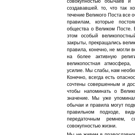
совокупностью обычаев и 
создававшей. то, что так 
течение Великого Поста все 
правилам, которые посто
общества о Великом Посте. 
этом особый великопостны
закрыты, прекращались вели
правила, конечно, не могли в
на более активную религ
великопостная атмосфера, 
усилие. Мы слабы, нам необ
Конечно, всегда есть опасно
сочтены совершенным и дост
чтобы напоминать о Велик
значение. Мы уже упоминал
обычаи и правила могут под
правильном подходе, ви
передаточным ремнем, 
совокупностью жизни.
Мы не живем в православном