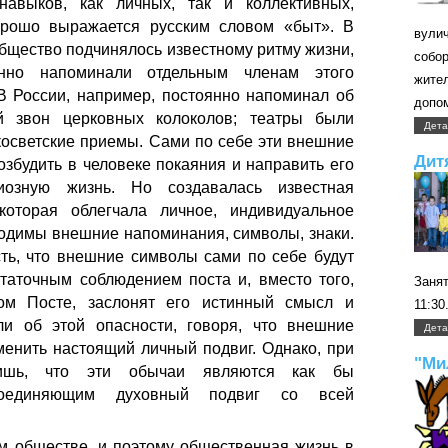
навыков, как личных, так и коллективных,
хорошо выражается русским словом «быт». В
вули
общество подчинялось известному ритму жизни,
собо
янно напоминали отдельным членам этого
жите
В России, например, постоянно напоминал об
допом
й звон церковных колоколов; театры были
Дета
косветские приемы. Сами по себе эти внешние
Дит
озбудить в человеке покаяния и направить его
иозную жизнь. Но создавалась известная
которая облегчала личное, индивидуальное
ходимы внешние напоминания, символы, знаки.
сть, что внешние символы сами по себе будут
аточным соблюдением поста и, вместо того,
Занят
ом Посте, заслонят его истинный смысл и
11:30
и об этой опасности, говоря, что внешние
Дета
менить настоящий личный подвиг. Однако, при
"Ми
дишь, что эти обычаи являются как бы
соединяющим духовный подвиг со всей
 обществе, и поэтому общественная жизнь в