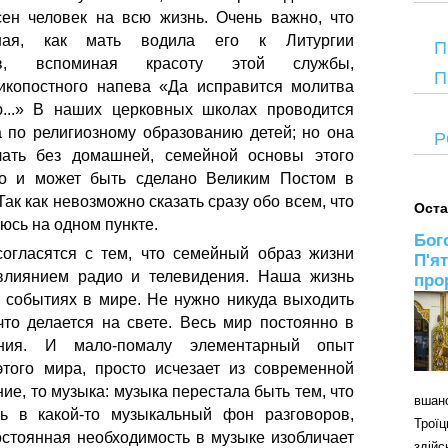
ен человек на всю жизнь. Очень важно, что
ная, как мать водила его к Литургии
П
в, вспоминая красоту этой службы,
П
икопостного напева «Да исправится молитва
...» В наших церковных школах проводится
а по религиозному образованию детей; но она
Р
лать без домашней, семейной основы этого
но и может быть сделано Великим Постом в
к как невозможно сказать сразу обо всем, что
Оста
люсь на одном пункте.
Бог
согласятся с тем, что семейный образ жизни
П'я
влиянием радио и телевидения. Наша жизнь
про
событиях в мире. Не нужно никуда выходить
что делается на свете. Весь мир постоянно в
ения. И мало-помалу элементарный опыт
этого мира, просто исчезает из современной
ние, то музыка: музыка перестала быть тем, что
вшан
ь в какой-то музыкальный фон разговоров,
Трої
постоянная необходимость в музыке изобличает
здій