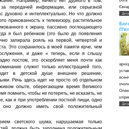
Бога
ание. Например, ничего нет дурного в том,
Євхар
 за передачей информации, или серьезной
 духовно и интеллектуально. Но что должно
Дета
то прикованность к телевизору, растительное
Бог
икованного к экрану, пассивно поглощающего
П'я
огда я был ребенком (это было до появления
чно запирала рояль на первой, четвертой и
та. Это сохранилось в моей памяти ярче, чем
ослужения, и даже « теперь, если я слышу
дио постом, это оскорбляет меня почти как
архі
оминание служит только иллюстрацией того,
уст
водит в детской душе внешнее решение,
всені
ыми. Речь здесь идет не просто об отдельном
очол
 живом опыте, оберегающем время Великого
Олек
мя помнить, чтобы не потерять, не исказить, не
кліри
же, как и при употреблении постной пищи, одно
Дета
о: оно должно иметь свой положительный
твием светского шума, нарушаемая только
стей, должна быть заполнена положительным