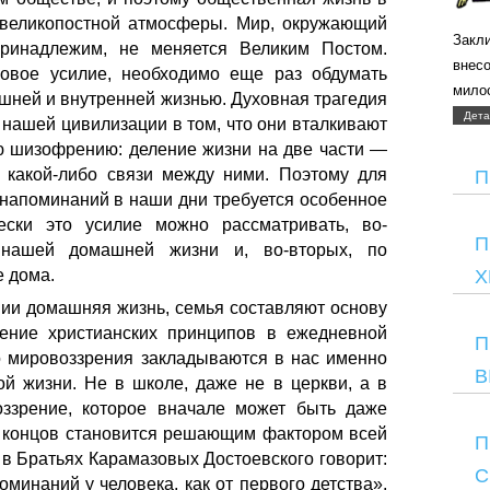
 великопостной атмосферы. Мир, окружающий
Закли
принадлежим, не меняется Великим Постом.
внес
новое усилие, необходимо еще раз обдумать
мило
шней и внутренней жизнью. Духовная трагедия
Дета
нашей цивилизации в том, что они вталкивают
ю шизофрению: деление жизни на две части —
з какой-либо связи между ними. Поэтому для
П
напоминаний в наши дни требуется особенное
ески это усилие можно рассматривать, во-
П
нашей домашней жизни и, во-вторых, по
Х
 дома.
ии домашняя жизнь, семья составляют основу
нение христианских принципов в ежедневной
П
о мировоззрения закладываются в нас именно
В
ой жизни. Не в школе, даже не в церкви, а в
оззрение, которое вначале может быть даже
е концов становится решающим фактором всей
П
в Братьях Карамазовых Достоевского говорит:
С
поминаний у человека, как от первого детства».