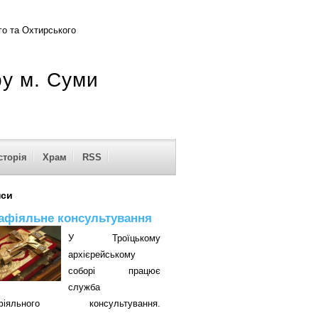
о та Охтирського
ру м. Суми
сторія
Храм
RSS
нси
афіяльне консультування
У Троїцькому
архієрейському
соборі працює
служба
афіяльного консультування.