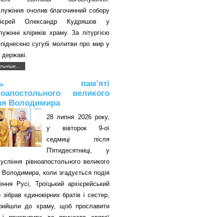
служіння очолив благочинний собору
оієрей Олександр Кудряшов у
лужінні кліриків храму. За літургією
піднесено сугубі молитви про мир у
 державі.
льніше...
ень пам'яті
ноапостольного великого
зя Володимира
28 липня 2026 року,
у вівторок 9-ої
седмиці після
П'ятидесятниці, у
успіння рівноапостольного великого
 Володимира, коли згадується подія
ення Русі, Троїцький архієрейський
 зібрав єдиновірних братів і сестер,
прийшли до храму, щоб прославити