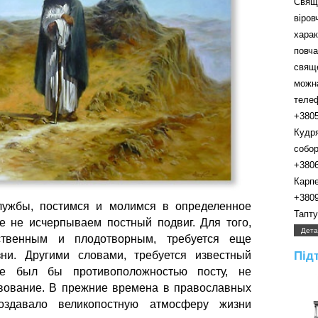
Свящ
віро
хара
пов
свящ
можн
телефо
+380
Кудр
собора.
+380
Карпенк
+380
ужбы, постимся и молимся в определенное
Таптуно
 не исчерпываем постный подвиг. Для того,
Дета
твенным и плодотворным, требуется еще
ни. Другими словами, требуется известный
Під
не был бы противоположностью посту, не
вование. В прежние времена в православных
оздавало великопостную атмосферу жизни