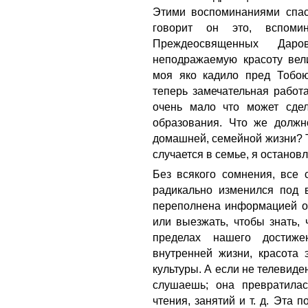
Этими воспоминаниями спас
говорит он это, вспоми
Преждеосвященных Даро
неподражаемую красоту вел
моя яко кадило пред Тобою
теперь замечательная работ
очень мало что может сде
образования. Что же долж
домашней, семейной жизни? Та
случается в семье, я останов
Без всякого сомнения, все 
радикально изменился под 
переполнена информацией о 
или выезжать, чтобы знать, 
пределах нашего достиж
внутренней жизни, красота 
культуры. А если не телевиде
слушаешь; она превратилас
чтения, занятий и т. д. Эта 