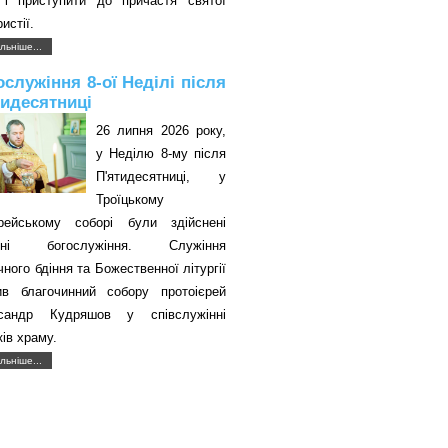
 і приступити до причастя святої
истії.
льніше...
ослужіння 8-ої Неділі після
тидесятниці
26 липня 2026 року,
у Неділю 8-му після
П'ятидесятниці, у
Троїцькому
єрейському соборі були здійснені
авні богослужіння. Служіння
чного бдіння та Божественної літургії
ив благочинний собору протоієрей
сандр Кудряшов у співслужінні
ків храму.
льніше...