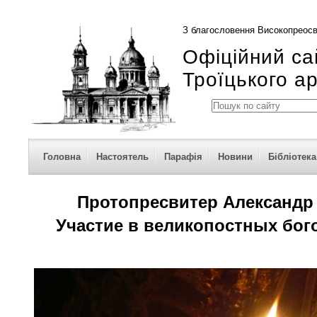
З благословення Високопреосв
Офіційний са
Троїцького а
Головна
Настоятель
Парафія
Новини
Бібліотека
Протопресвитер Александ
Участие в великопостных бог