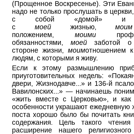
(Прощенное Воскресенье). Эти Еван
надо не только прослушать в церкви,
с собой «домой» и со
с
моей
жизнью,
моим
положением,
моими
проф
обязанностями,
моей
заботой о 
стороне жизни,
моим
отношением к
людям, с которыми я живу.
Если к этому размышлению приб
приуготовительных недель: «Покая
двери, Жизнодавче...» и 136-й пса
Вавилонских...» — начинаешь поним
«жить вместе с Церковью», и как
особенности украшают ежедневную ж
поста хорошо было бы почитать кни
содержания. Цель такого чтени
расширение нашего религиозного