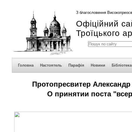
З благословення Високопреосв
Офіційний са
Троїцького а
Головна
Настоятель
Парафія
Новини
Бібліотека
Протопресвитер Александ
О принятии поста "все