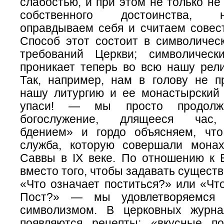
слабостью, и при этом не только не
собственного достоинства, 
оправдываем себя и считаем совест
Способ этот состоит в символичес
требований Церкви; символическ
проникает теперь во всю нашу рели
Так, например, нам в голову не п
нашу литургию и ее монастырский
упаси! — мы просто продолж
богослужение, длящееся час
бдением» и гордо объясняем, чт
служба, которую совершали мона
Саввы в IX веке. По отношению к 
вместо того, чтобы задавать сущест
«Что означает поститься?» или «Чт
Пост?» — мы удовлетворяемся 
символизмом. В церковных журна
появляются рецепты: «вкусные п