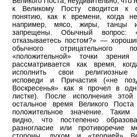
Великого Поста, неудивительно, что
к Великому Посту сводится к о
понятию, как к времени, когда н
например, мясо, жиры, танцы и
запрещены. Обычный вопрос:
отказываетесь постом?» — хороши
обычного отрицательного п
«положительной» точки зрения
рассматривается как время, ко
исполнить свои религиозные «
исповеди и Причастия («не поз
Воскресенья» как я прочел в од
листке). После исполнения этой
остальное время Великого Поста
положительное значение. Таким 
видно, что постепенно образова
разногласие или противоречие м
стороны, духом и «теорией» Ве