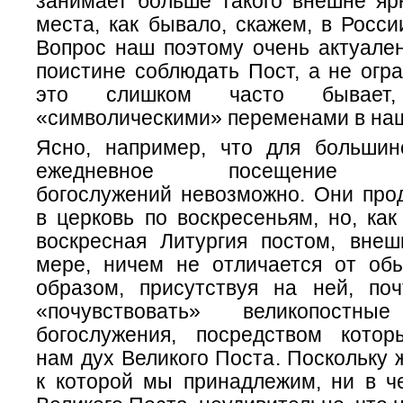
занимает больше такого внешне яр
места, как бывало, скажем, в Росси
Вопрос наш поэтому очень актуале
поистине соблюдать Пост, а не огра
это слишком часто бывает, 
«символическими» переменами в на
Ясно, например, что для больши
ежедневное посещение ве
богослужений невозможно. Они про
в церковь по воскресеньям, но, ка
воскресная Литургия постом, внеш
мере, ничем не отличается от обы
образом, присутствуя на ней, по
«почувствовать» великопостны
богослужения, посредством кото
нам дух Великого Поста. Поскольку 
к которой мы принадлежим, ни в ч