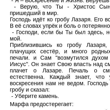
- Я – Воскресение и Жизнь. Веруешь
- Верую, что Ты - Христос Сын
пришедший в мир.
Господь идёт ко гробу Лазаря. Его в
В её словах упрёк и боль о потерянн
- Господи, если бы Ты был здесь, 
мой.
Приблизившись ко гробу Лазаря,
плачущих сестёр, и много родны
печали. и Сам "возмутился духом
Иисус". Он знает Свою власть над с
плачет о Лазаре. Печаль о см
естественна. Каждый знает, что
воскресения нам не ведом. Господь
гробу и сказал:
- Уберите камень.
Марфа предостерегает: