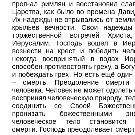
прогнал римлян и восстановил слав
Царства, как было во времена Дави
Их надежды не отрывались от земли
крыльев вечности. Свои надежды
торжественной встречей Христа
Иерусалим. Господь вошел в Иер
вознести на крест и победить чело
некогда воспринятый в водах Ио
способен противостоять греху, а Бог
и побеждать грех. Но есть ещё один 
– смерть. Преодоление смерти
человека. Человек не может одолеть 
воспринял человеческую природу, тел
соединить со Своей Божествен
пронизать божественными эн
человеческое тело становится 
смерти. Господь преодолевает смер