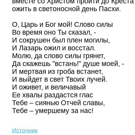
вместе со Христом пройти до Креста 
ожить в светоносной день Пасхи.
О, Царь и Бог мой! Слово силы
Во время оно Ты сказал, -
И сокрушен был плен могилы,
И Лазарь ожил и восстал.
Молю, да слово силы грянет,
Да скажешь "встань!" душе моей, -
И мертвая из гроба встанет,
И выйдет в свет Твоих лучей.
И оживет, и величавый
Ее хвалы раздастся глас
Тебе – сиянью Отчей славы,
Тебе – умершему за нас!
Источник