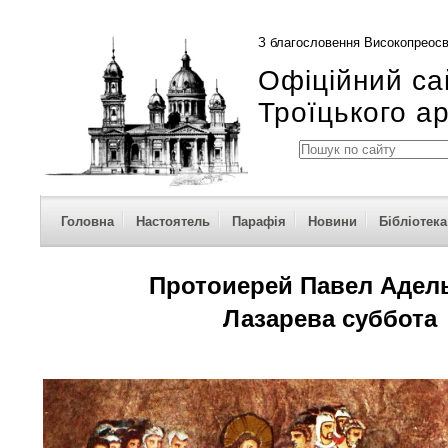
З благословення Високопреосв
Офіційний са
Троїцького а
Головна
Настоятель
Парафія
Новини
Бібліотека
Протоиерей Павел Адел
Лазарева суббота