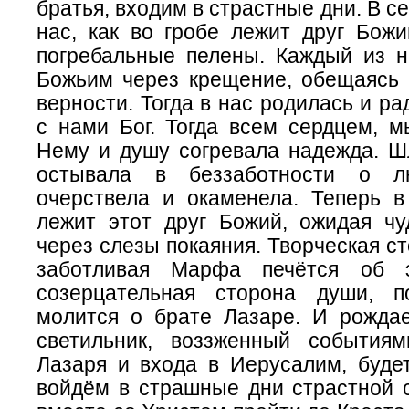
братья, входим в страстные дни. В с
нас, как во гробе лежит друг Божи
погребальные пелены. Каждый из н
Божьим через крещение, обещаясь 
верности. Тогда в нас родилась и ра
с нами Бог. Тогда всем сердцем, м
Нему и душу согревала надежда. Ш
остывала в беззаботности о л
очерствела и окаменела. Теперь 
лежит этот друг Божий, ожидая чу
через слезы покаяния. Творческая ст
заботливая Марфа печётся об 
созерцательная сторона души, п
молится о брате Лазаре. И рождае
светильник, воззженный события
Лазаря и входа в Иерусалим, будет
войдём в страшные дни страстной 