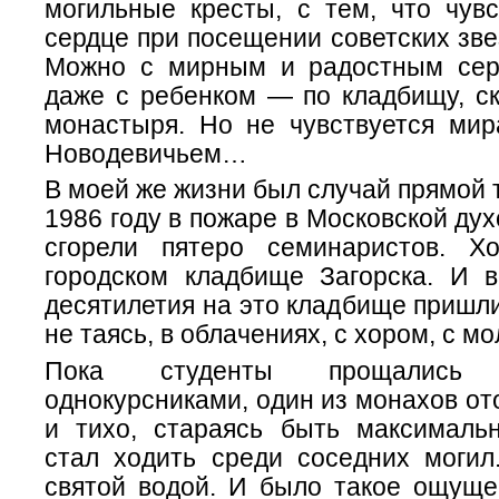
могильные кресты, с тем, что чув
сердце при посещении советских зв
Можно с мирным и радостным сер
даже с ребенком — по кладбищу, ск
монастыря. Но не чувствуется мир
Новодевичьем…
В моей же жизни был случай прямой т
1986 году в пожаре в Московской ду
сгорели пятеро семинаристов. Х
городском кладбище Загорска. И в
десятилетия на это кладбище пришл
не таясь, в облачениях, с хором, с мо
Пока студенты прощались
однокурсниками, один из монахов от
и тихо, стараясь быть максималь
стал ходить среди соседних могил
святой водой. И было такое ощущен