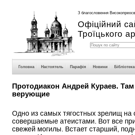
З благословення Високопреосв
Офіційний са
Троїцького а
Головна
Настоятель
Парафія
Новини
Бібліотека
Протодиакон Андрей Кураев. Там 
верующие
Одно из самых тягостных зрелищ на с
совершаемые атеистами. Вот все пр
свежей могилы. Встает старший, под