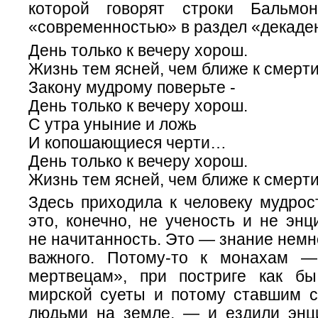
которой говорят строки Бальмон
«современностью» в раздел «декаде
День только к вечеру хорош.
Жизнь тем ясней, чем ближе к смерти
Закону мудрому поверьте -
День только к вечеру хорош.
С утра уныние и ложь
И копошающиеся черти…
День только к вечеру хорош.
Жизнь тем ясней, чем ближе к смерти
Здесь приходила к человеку мудрос
это, конечно, не ученость и не энц
не начитанность. Это — знание немно
важного. Потому-то к монахам 
мертвецам», при постриге как б
мирской суеты и потому ставшим
людьми на земле, — и ездили энц