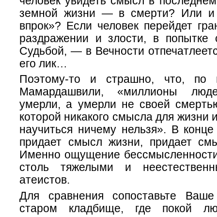
человек увидеть смысл в последнем
земной жизни — в смерти? Или и
впрок»? Если человек перейдет гра
раздражении и злости, в попытке 
Судьбой, — в Вечности отпечатлеет
его лик…
Поэтому-то и страшно, что, по
Мамардашвили, «миллионы люд
умерли, а умерли не своей смертью,
которой никакого смысла для жизни и
научиться ничему нельзя». В конце 
придает смысл жизни, придает с
Именно ощущение бессмысленности
столь тяжелыми и неестествен
атеистов.
Для сравнения сопоставьте Ваш
старом кладбище, где покой лю