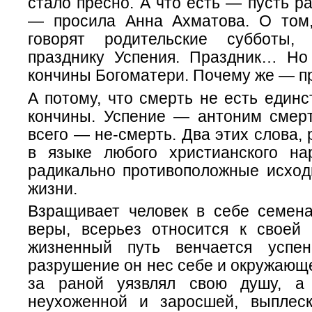
стало пресно. А что есть — пусть 
— просила Анна Ахматова. О том,
говорят родительские субботы,
празднику Успения. Праздник… Но
кончины Богоматери. Почему же — п
А потому, что смерть не есть един
кончины. Успение — антоним смерт
всего — не-смерть. Два этих слова,
в языке любого христианского на
радикально противоположные исход
жизни.
Взращивает человек в себе семена
веры, всерьез относится к свое
жизненный путь венчается успе
разрушение он нес себе и окружающ
за раной уязвлял свою душу, а 
неухоженной и заросшей, выплес