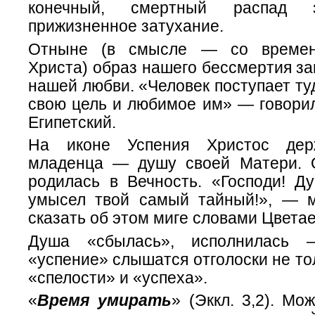
конечный, смертный распад 
прижизненное затухание.
Отныне (в смысле — со времен
Христа) образ нашего бессмертия за
нашей любви. «Человек поступает туд
свою цель и любимое им» — говорил
Египетский.
На иконе Успения Христос дер
младенца — душу своей Матери. 
родилась в Вечность. «Господи! 
умысел твой самый тайный!», — 
сказать об этом миге словами Цветае
Душа «сбылась», исполнилась
«успение» слышатся отголоски не тол
«спелости» и «успеха».
«
Время умирать
» (Эккл. 3,2). Мо