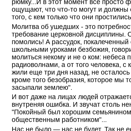
рюмку...И в этот момент все просто 
ощущают, что что-то могут и должны 
того, с кем только что они простились
Молитва об ушедших - это потребност
требование церковной дисциплины. С
помолись! А рассудок, покалеченный
школьными уроками безбожия, говори
молиться некому и не о ком: небеса 
радиоволнами, а от того человека, с
жили еще три дня назад, не осталось
кроме того безобразия, которое мы т
засыпали землею".
И вот даже на лицах людей отражает
внутреняя ошибка. И звучат столь н
"Покойный был хорошим семьянином
общественным работником"...
Нас не было — нас не будет. Так не е