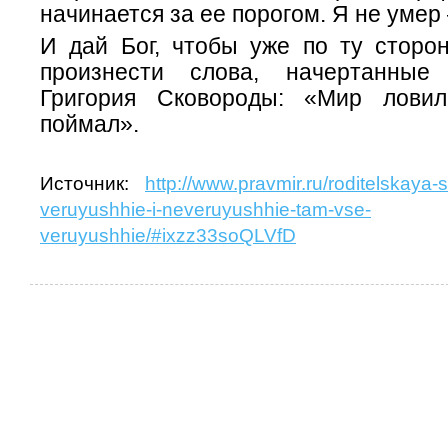
начинается за ее порогом. Я не умер
И дай Бог, чтобы уже по ту сторон
произнести слова, начертанные
Григория Сковороды: «Мир лови
поймал».
Источник:
http://www.pravmir.ru/roditelskaya-s
veruyushhie-i-neveruyushhie-tam-vse-
veruyushhie/#ixzz33soQLVfD