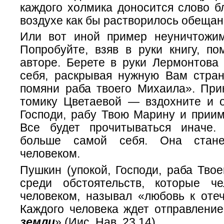
каждого холмика доносится слово б
воздухе как бы растворилось обеща
Или вот иной пример неуничтожим
Попробуйте, взяв в руки книгу, по
авторе. Берете в руки Лермонтова
себя, раскрывая нужную Вам страни
помяни раба твоего Михаила». Прик
томику Цветаевой — вздохните и о
Господи, рабу Твою Марину и приим
Все будет прочитываться иначе.
больше самой себя. Она стане
человеком.
Пушкин (упокой, Господи, раба Твое
среди обстоятельств, которые ч
человеком, называл «любовь к отеч
Каждого человека ждет отправление
земли
» (Иис. Нав. 23,14).