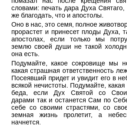
помазал нас после крещения св
словами: печать дара Духа Святаго,
же благодать, что и апостолы.
Оно в нас, это семя, полное животво
прорастет и принесет плоды Духа, та
апостолах, если только мы потр
землю своей души не такой холодно
она есть.
Подумайте, какое сокровище мы н
какая страшная ответственность леж
Посеявший придет и увидит его в н
всякой нечистоты. Подумайте, какая
беда, если Дух Святой со Сво
дарами так и останется Сам по Себ
себе со своими страстями, со свое
земная жизнь пролетит, а небе
начнется.