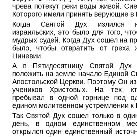
чрева потекут реки воды живой. Сие
Которого имели принять верующие в 
Когда Святой Дух излился н
израильских, это было для того, чт
мудрых судей. Когда Дух сошел на пр
было, чтобы отвратить от греха 
Ниневии.
А в Пятидесятницу Святой Дух 
положить на земле начало Единой С
Апостольской Церкви. Поэтому Он из
учеников Христовых. На тех, к
пребывал в одной горнице под о
едином молитвенном устремлении к Б
Так Святой Дух сошел только в оди
день, в одном единственном ме
открылся один единственный источн