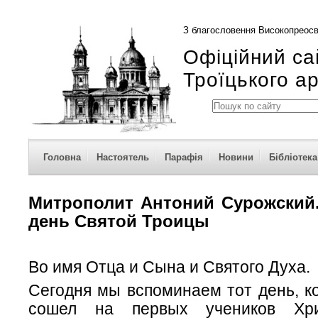
З благословення Високопреосв
Офіційний са
Троїцького а
Головна
Настоятель
Парафія
Новини
Бібліотека
Митрополит Антоний Сурожский
день Святой Троицы
Во имя Отца и Сына и Святого Духа.
Сегодня мы вспоминаем тот день, к
сошел на первых учеников Хри