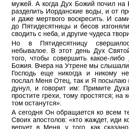
мужей. А когда Дух Божий почил на 
разделить Иорданские воды, и от пр
и даже мертвого воскресить. И сам
до Пятидесятницы и бесов изгоняли
cводить с неба, и другие чудеса твори
Но в Пятидесятницу свершило
небывалое. В этот день Дух Свято
того, чтобы совершить какое-либо
Божия. Вчера на Утрене мы слышали
Господь еще никогда и никому не
послал Меня Отец, так и Я посылаю в
дунул, и говорит им: Примите Духа
простите грехи, тому простятся; на 
том останутся».
А сегодня Он обращается ко всем т
Своих апостолов: «кто жаждет, иди к
верует в Меня, у того, как сказан