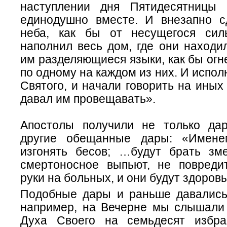
наступлении дня Пятидесятницы
единодушно вместе. И внезапно 
неба, как бы от несущегося сил
наполнил весь дом, где они находи
им разделяющиеся языки, как бы огн
по одному на каждом из них. И испол
Святого, и начали говорить на иных 
давал им провещавать».
Апостолы получили не только да
другие обещанные дары: «Имен
изгонять бесов; …будут брать зм
смертоносное выпьют, не повреди
руки на больных, и они будут здоров
Подобные дары и раньше давались
например, на Вечерне мы слышали 
Духа Своего на семьдесят избр