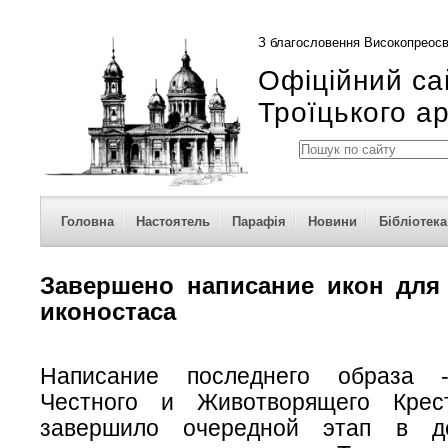
З благословення Високопреосв
Офіційний са
Троїцького а
Головна
Настоятель
Парафія
Новини
Бібліотека
Завершено написание икон для
иконостаса
Написание последнего образа 
Честного и Животворящего Крес
завершило очередной этап в д