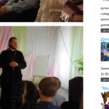
вули
собо
жите
допом
Дета
Дит
Занят
11:30
Дета
"Ми