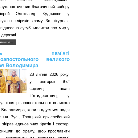
служіння очолив благочинний собору
оієрей Олександр Кудряшов у
лужінні кліриків храму. За літургією
піднесено сугубі молитви про мир у
 державі.
льніше...
ень пам'яті
ноапостольного великого
зя Володимира
28 липня 2026 року,
у вівторок 9-ої
седмиці після
П'ятидесятниці, у
успіння рівноапостольного великого
 Володимира, коли згадується подія
ення Русі, Троїцький архієрейський
 зібрав єдиновірних братів і сестер,
прийшли до храму, щоб прославити