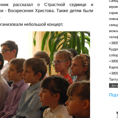
Свящ
нник рассказал о Страстной седмице и
віро
и - Воскресения Христова. Также детям были
хара
.
пов
рганизовали небольшой концерт.
свящ
можн
телефо
+380
Кудр
собора.
+380
Карпенк
+380
Таптуно
Дета
Під