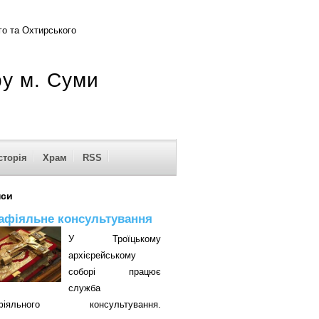
о та Охтирського
ру м. Суми
сторія
Храм
RSS
нси
афіяльне консультування
У Троїцькому
архієрейському
соборі працює
служба
афіяльного консультування.