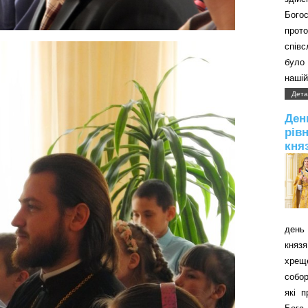
Бого
прот
співс
було 
нашій
Дета
Д
рів
кня
день 
князя
хрещ
собор
які 