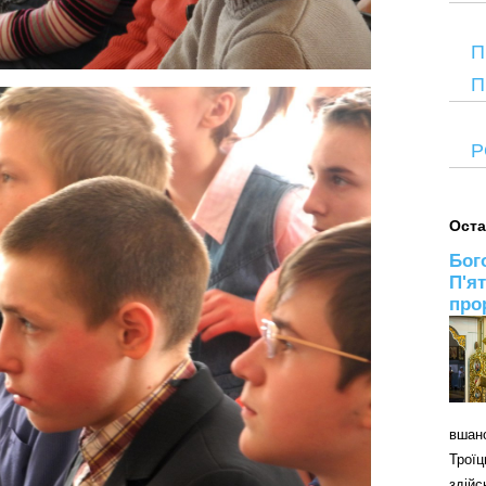
П
П
Р
Оста
Бог
П'я
про
вшан
Трої
здій