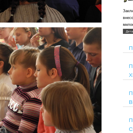
Закли
внес
мило
Дета
П
П
Х
П
В
П
С