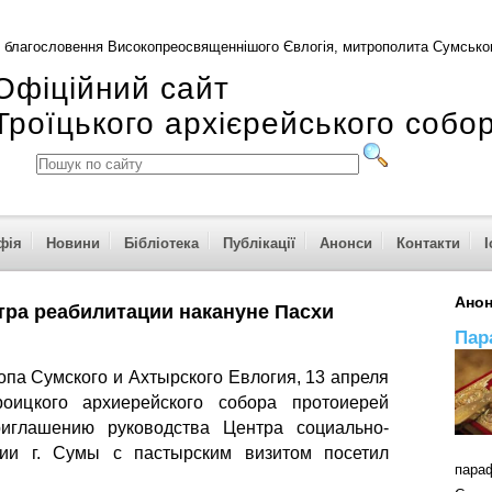
 благословення Високопреосвященнішого Євлогія, митрополита Сумськог
Офіційний сайт
Троїцького архієрейського собо
фія
Новини
Бібліотека
Публікації
Анонси
Контакти
І
Ано
тра реабилитации накануне Пасхи
Пар
па Сумского и Ахтырского Евлогия, 13 апреля
роицкого архиерейского собора протоиерей
иглашению руководства Центра социально-
ции г. Сумы с пастырским визитом посетил
пар