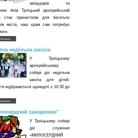
авіаударів та
чних боїв Троїцький архієрейський
р стає прихистком для багатьох
лів міста, наш храм сам потребує
оги.
льніше...
яча недільна школа
У Троїцькому
архієрейському
соборі діє недільна
школа для дітей.
тя відбуваються щонеділі з 10:30 до
.
льніше...
лосердний самарянин"
У Троїцькому соборі
діє служіння
«МИЛОСЕРДНИЙ