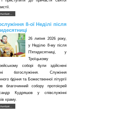
 і приступити до причастя святої
истії.
льніше...
ослужіння 8-ої Неділі після
тидесятниці
26 липня 2026 року,
у Неділю 8-му після
П'ятидесятниці, у
Троїцькому
єрейському соборі були здійснені
авні богослужіння. Служіння
чного бдіння та Божественної літургії
ив благочинний собору протоієрей
сандр Кудряшов у співслужінні
ків храму.
льніше...