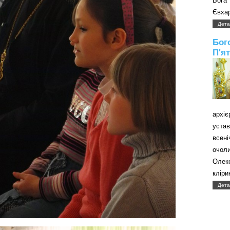
Бога
Євхар
Дета
Бог
П'я
архі
уст
всені
очол
Олек
кліри
Дета