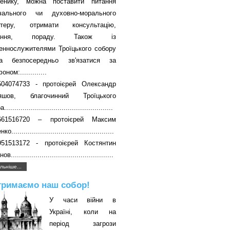
енику, можна поставити питання
вчального чи духовно-морального
ктеру, отримати консультацію,
чання, пораду. Також із
еннослужителями Троїцького собору
а безпосередньо зв'язатися за
ном:.............
504074733 - протоієрей Олександр
яшов, благочинний Троїцького
....................................................
661516720 – протоієрей Максим
о..................................................
951513172 - протоієрей Костянтин
в..................................................
льніше...
тримаємо наш собор!
У часи війни в
Україні, коли на
період загрози