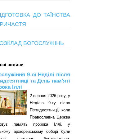
ІДГОТОВКА ДО ТАЇНСТВА
РИЧАСТЯ
ОЗКЛАД БОГОСЛУЖІНЬ
нні новини
ослужіння 9-ої Неділі після
тидесятниці та День пам'яті
рока Іллі
2 серпня 2026 року, у
Неділю 9-ту після
П'ятидесятниці, коли
Православна Церква
овує пам'ять пророка Іллі, у
цькому архієрейському соборі були
снені святкові богослужіння.