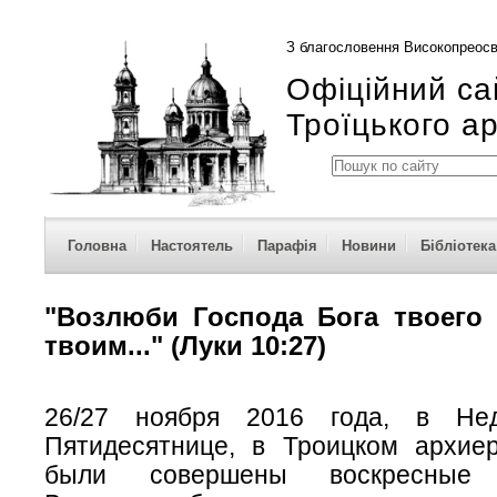
З благословення Високопреосв
Офіційний са
Троїцького а
Головна
Настоятель
Парафія
Новини
Бібліотека
"Возлюби Господа Бога твоего
твоим..." (Луки 10:27)
26/27 ноября 2016 года, в Не
Пятидесятнице, в Троицком архие
были совершены воскресные б