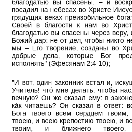
благодатью вы спасены, – и воск
посадил на небесах во Христе Иисус
грядущих веках преизобильное бога
Своей в благости к нам во Хрис
благодатью вы спасены через веру, и
Божий дар: не от дел, чтобы никто н
мы – Его творение, созданы во Хр
добрые дела, которые Бог пре
исполнять" (Эфесянам 2:4-10);
"И вот, один законник встал и, иску
Учитель! чтó мне делать, чтобы на
вечную? Он же сказал ему: в закон
кáк читаешь? Он сказал в ответ: в
Бога твоего всем сердцем твоим
твоею, и всею крепостию твоею, и 
твоим, и ближнего твоего,