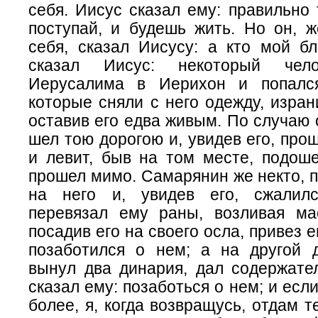
себя.
Иисус
сказал ему: правильно 
поступай, и будешь жить. Но он, ж
себя, сказал Иисусу: а кто мой б
сказал Иисус: некоторый че
Иерусалима в Иерихон и попался
которые сняли с него одежду, изран
оставив его едва живым. По случаю
шел тою дорогою и, увидев его, про
и левит, быв на том месте, подоше
прошел мимо. Самарянин же некто, 
на него и, увидев его, сжалилс
перевязал ему раны, возливая ма
посадив его на своего осла, привез е
позаботился о нем; а на другой д
вынул два динария, дал содержате
сказал ему: позаботься о нем; и есл
более, я, когда возвращусь, отдам т