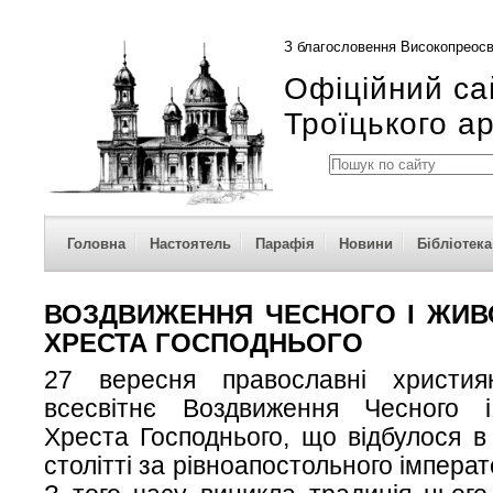
З благословення Високопреосв
Офіційний са
Троїцького а
Головна
Настоятель
Парафія
Новини
Бібліотека
ВОЗДВИЖЕННЯ ЧЕСНОГО І ЖИ
ХРЕСТА ГОСПОДНЬОГО
27 вересня православні христия
всесвітнє Воздвиження Чесного 
Хреста Господнього, що відбулося в
столітті за рівноапостольного імпера