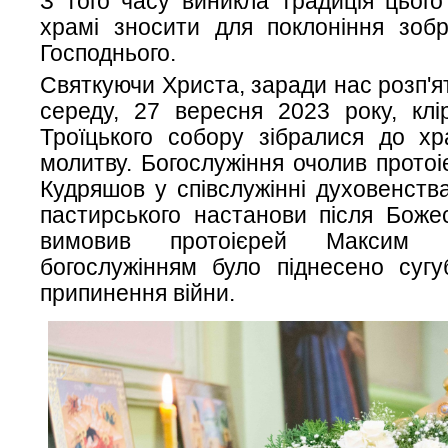
З того часу виникла традиція цьог
храмі зносити для поклоніння зоб
Господнього.
Святкуючи Христа, заради нас розп'ят
середу, 27 вересня 2023 року, клі
Троїцького собору зібралися до хр
молитву. Богослужіння очолив прото
Кудряшов у співслужінні духовенств
пастирського настанови після Божест
вимовив протоієрей Максим 
богослужінням було піднесено сугу
припинення війни.