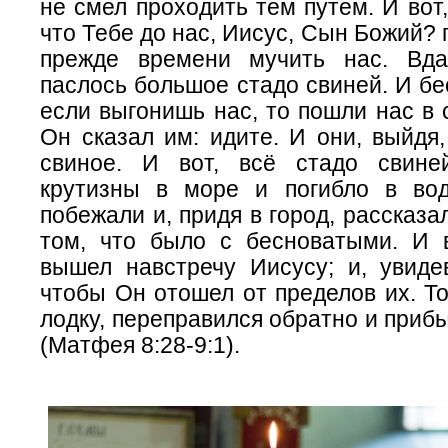
не смел проходить тем путем.
И вот
что Тебе до нас, Иисус, Сын Божий?
прежде времени мучить нас. Вд
паслось большое стадо свиней. И бе
если выгонишь нас, то пошли нас в 
Он сказал им: идите. И они, выйдя
свиное. И вот, всё стадо свине
крутизны в море и погибло в во
побежали и, придя в город, рассказа
том, что было с бесноватыми. И в
вышел навстречу Иисусу; и, увидев
чтобы Он отошел от пределов их. То
лодку, переправился
обратно
и прибы
(Матфея 8:28-9:1).