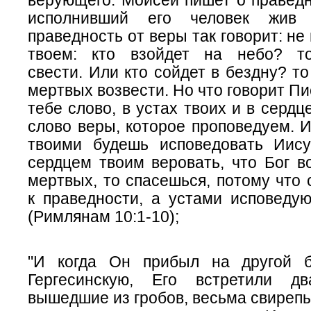
верующего. Моисей пишет о праведн
исполнивший его человек жив
праведность от веры так говорит: не
твоем: кто взойдет на небо? т
свести. Или кто сойдет в бездну? то
мертвых возвести. Но что говорит Пи
тебе слово, в устах твоих и в сердц
слово веры, которое проповедуем. 
твоими будешь исповедовать Иис
сердцем твоим веровать, что Бог в
мертвых, то спасешься, потому что
к праведности, а устами исповедую
(Римлянам 10:1-10);
"И когда Он прибыл на другой б
Гергесинскую, Его встретили дв
вышедшие из
гробов
, весьма свирепы