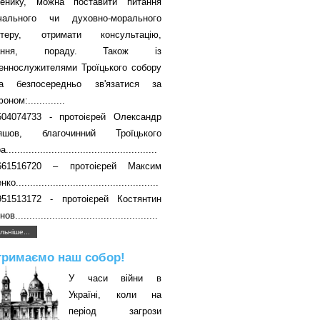
енику, можна поставити питання
вчального чи духовно-морального
ктеру, отримати консультацію,
чання, пораду. Також із
еннослужителями Троїцького собору
а безпосередньо зв'язатися за
ном:.............
504074733 - протоієрей Олександр
яшов, благочинний Троїцького
....................................................
661516720 – протоієрей Максим
о..................................................
951513172 - протоієрей Костянтин
в..................................................
льніше...
тримаємо наш собор!
У часи війни в
Україні, коли на
період загрози