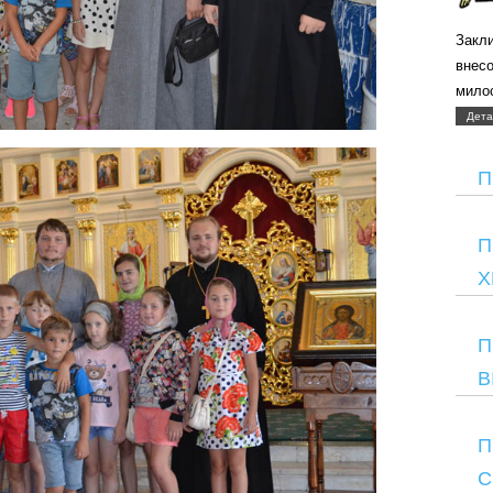
Закли
внес
мило
Дета
П
П
Х
П
В
П
С