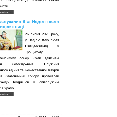
 і приступити до причастя святої
истії.
льніше...
ослужіння 8-ої Неділі після
тидесятниці
26 липня 2026 року,
у Неділю 8-му після
П'ятидесятниці, у
Троїцькому
єрейському соборі були здійснені
авні богослужіння. Служіння
чного бдіння та Божественної літургії
ив благочинний собору протоієрей
сандр Кудряшов у співслужінні
ків храму.
льніше...