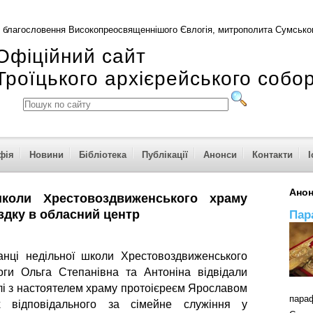
 благословення Високопреосвященнішого Євлогія, митрополита Сумськог
Офіційний сайт
Троїцького архієрейського собо
фія
Новини
Бібліотека
Публікації
Анонси
Контакти
І
Ано
школи Хрестовоздвиженського храму
здку в обласний центр
Пар
нці недільної школи Хрестовоздвиженського
ги Ольга Степанівна та Антоніна відвідали
лі з настоятелем храму протоієреєм Ярославом
пар
 відповідального за сімейне служіння у