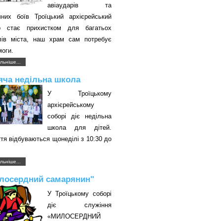
авіаударів та
чних боїв Троїцький архієрейський
р стає прихистком для багатьох
лів міста, наш храм сам потребує
оги.
льніше...
яча недільна школа
У Троїцькому
архієрейському
соборі діє недільна
школа для дітей.
тя відбуваються щонеділі з 10:30 до
.
льніше...
лосердний самарянин"
У Троїцькому соборі
діє служіння
«МИЛОСЕРДНИЙ