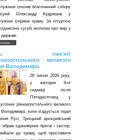
служіння очолив благочинний собору
оієрей Олександр Кудряшов у
лужінні кліриків храму. За літургією
піднесено сугубі молитви про мир у
 державі.
льніше...
ень пам'яті
ноапостольного великого
зя Володимира
28 липня 2026 року,
у вівторок 9-ої
седмиці після
П'ятидесятниці, у
успіння рівноапостольного великого
 Володимира, коли згадується подія
ення Русі, Троїцький архієрейський
 зібрав єдиновірних братів і сестер,
прийшли до храму, щоб прославити