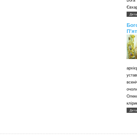
Бога
Євхар
Дета
Бог
П'я
архі
уст
всені
очол
Олек
кліри
Дета