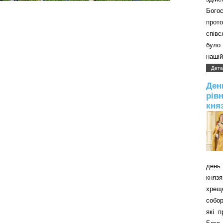
Бого
прот
співс
було 
нашій
Дета
Д
рів
кня
день 
князя
хрещ
собор
які 