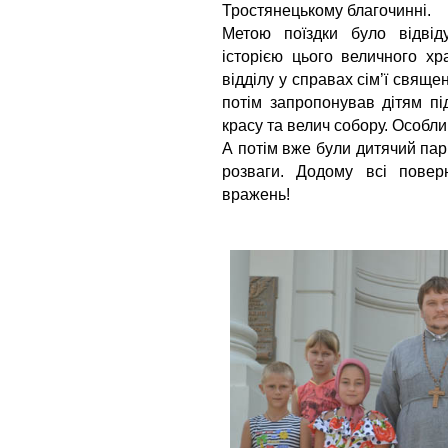
Тростянецькому благочинні.
Метою поїздки було відвіду
історією цього величного хр
відділу у справах сім’ї священ
потім запропонував дітям пі
красу та велич собору. Особли
А потім вже були дитячий парк
розваги. Додому всі повер
вражень!