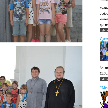
вули
собо
жите
допом
Дета
Дит
Занят
11:30
Дета
"Ми