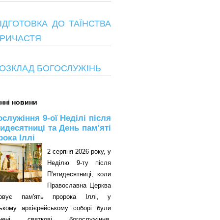
ІДГОТОВКА ДО ТАЇНСТВА
РИЧАСТЯ
ОЗКЛАД БОГОСЛУЖІНЬ
нні новини
ослужіння 9-ої Неділі після
тидесятниці та День пам'яті
рока Іллі
2 серпня 2026 року, у
Неділю 9-ту після
П'ятидесятниці, коли
Православна Церква
овує пам'ять пророка Іллі, у
цькому архієрейському соборі були
снені святкові богослужіння.