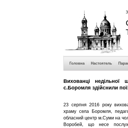
З
Головна
Настоятель
Пара
Вихованці недільної 
с.Боромля здійснили пої
23 серпня 2016 року вихова
храму села Боромля, педаго
обласний центр м.Суми на чо
Воробей, що несе послух