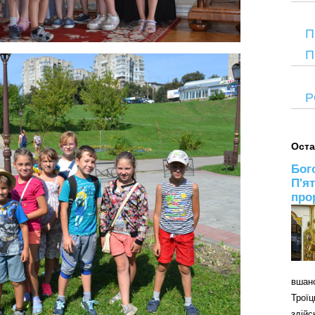
П
П
Р
Оста
Бог
П'я
про
вшан
Трої
здій