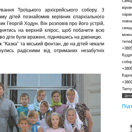
Свящ
віро
вання Троїцького архієрейського собору. З
хара
аму дітей познайомив керівник єпархіального
пов
ик Георгій Ходун. Він розповів про його устрій,
свящ
днятись на верхній клірос, щоб побачити всю
можн
во діти були вражені, піднявшись на дзвіницю.
телефо
 "Казка" та міський фонтан, де на дітей чекали
+380
нулись радісними від отриманих незабутніх
Кудр
собора.
+380
Карпенк
+380
Таптуно
Дета
Під