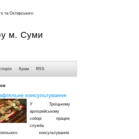
о та Охтирського
ру м. Суми
сторія
Храм
RSS
нси
афіяльне консультування
У Троїцькому
архієрейському
соборі працює
служба
афіяльного консультування.