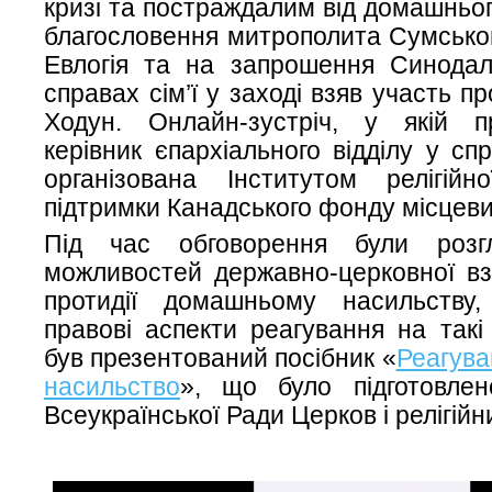
кризі та постраждалим від домашньог
благословення митрополита Сумськог
Евлогія та на запрошення Синодаль
справах сім’ї у заході взяв участь пр
Ходун. Онлайн-зустріч, у якій 
керівник єпархіального відділу у спр
організована Інститутом релігій
підтримки Канадського фонду місцевих
Під час обговорення були розгл
можливостей державно-церковної вз
протидії домашньому насильству, 
правові аспекти реагування на такі
був презентований посібник «
Реагува
насильство
», що було підготовле
Всеукраїнської Ради Церков і релігійни