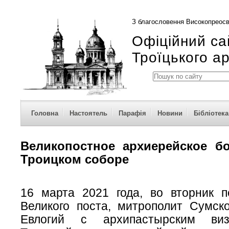
З благословення Високопреосв
Офіційний са
Троїцького а
Головна
Настоятель
Парафія
Новини
Бібліотека
Великопостное архиерейское б
Троицком соборе
16 марта 2021 года, во вторник 
Великого поста, митрополит Сумск
Евлогий с архипастырским виз