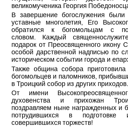
великомученика Георгия Победоносц
В завершение богослужения были
уставные многолетия, Его Высоко
обратился к богомольцам с по
словом. Каждый священнослужит
подарок от Преосвященного икону С
особой дарственной надписью по сл
историческом событии города и епар
Также община собора приготовила
богомольцев и паломников, прибывш
в Троицкий собор из других приходов
От имени Высокопреосвященног
духовенства и прихожан Трои
поздравляем ныне награжденных и б
потрудившихся в подготовке 
совершившихся торжеств!