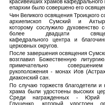
красивейших храмов кафедрального 
епархии было совершено его освяще
Чин Великого освящения Троицкого 
архиепископ Сумский и Ахтырс
которому сослужило духовенство с
более двадцати священно
кафедрального центра и благочи
церковных округов.
После завершения освящения Сумск
возглавил Божественную литурги
примечательно совершени
рукоположения - монах Иов (Астрах
диаконский сан.
По случаю торжеств благодетели и 
храма были удостоены высоких цер
Среди награжденных - Юрий А
Глущенко, который удостоен о