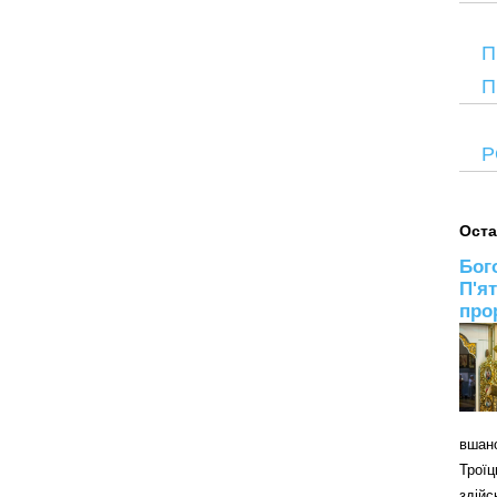
П
П
Р
Оста
Бог
П'я
про
вшан
Трої
здій