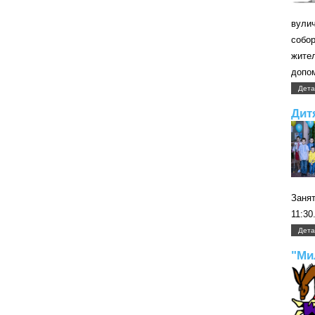
вули
собо
жите
допом
Дета
Дит
Занят
11:30
Дета
"Ми