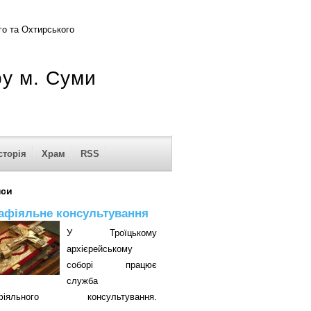
о та Охтирського
ру м. Суми
сторія
Храм
RSS
нси
афіяльне консультування
У Троїцькому
архієрейському
соборі працює
служба
афіяльного консультування.