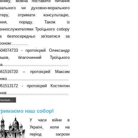
енику, можна поставити питання
вчального чи духовно-морального
ктеру, отримати консультацію,
чання, пораду. Також із
еннослужителями Троїцького собору
а безпосередньо зв'язатися за
ном:.............
504074733 - протоієрей Олександр
яшов, благочинний Троїцького
....................................................
661516720 – протоієрей Максим
о..................................................
951513172 - протоієрей Костянтин
в..................................................
льніше...
тримаємо наш собор!
У часи війни в
Україні, коли на
період загрози