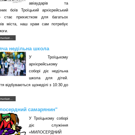
авіаударів та
чних боїв Троїцький архієрейський
р стає прихистком для багатьох
лів міста, наш храм сам потребує
оги.
льніше...
яча недільна школа
У Троїцькому
архієрейському
соборі діє недільна
школа для дітей.
тя відбуваються щонеділі з 10:30 до
.
льніше...
лосердний самарянин"
У Троїцькому соборі
діє служіння
«МИЛОСЕРДНИЙ