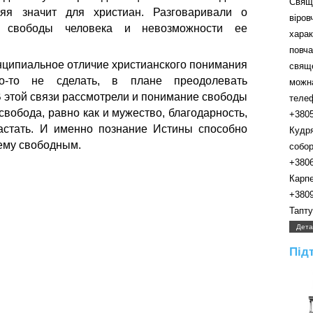
Свящ
няя значит для христиан. Разговаривали о
віро
ей свободы человека и невозможности ее
хара
пов
нципиальное отличие христианского понимания
свящ
го-то не сделать, в плане преодолевать
можн
. В этой связи рассмотрели и понимание свободы
телефо
 свобода, равно как и мужество, благодарность,
+380
астать. И именно познание Истины способно
Кудр
ему свободным.
собора.
+380
Карпенк
+380
Таптуно
Дета
Під