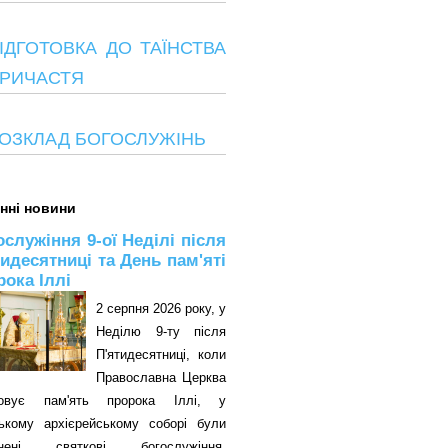
ІДГОТОВКА ДО ТАЇНСТВА
РИЧАСТЯ
ОЗКЛАД БОГОСЛУЖІНЬ
нні новини
ослужіння 9-ої Неділі після
тидесятниці та День пам'яті
рока Іллі
2 серпня 2026 року, у
Неділю 9-ту після
П'ятидесятниці, коли
Православна Церква
овує пам'ять пророка Іллі, у
цькому архієрейському соборі були
снені святкові богослужіння.