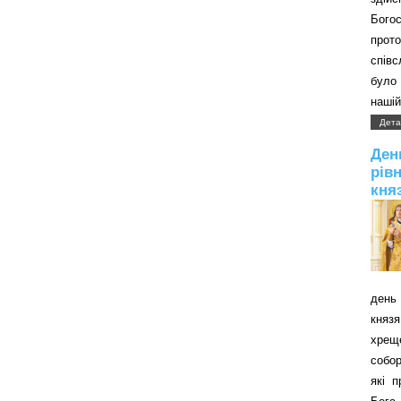
Бого
прот
співс
було 
нашій
Дета
Д
рів
кня
день 
князя
хрещ
собор
які 