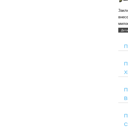
Закли
внес
мило
Дета
П
П
Х
П
В
П
С