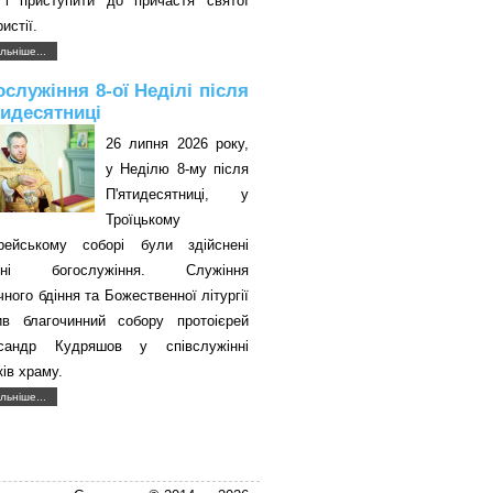
 і приступити до причастя святої
истії.
льніше...
ослужіння 8-ої Неділі після
тидесятниці
26 липня 2026 року,
у Неділю 8-му після
П'ятидесятниці, у
Троїцькому
єрейському соборі були здійснені
авні богослужіння. Служіння
чного бдіння та Божественної літургії
ив благочинний собору протоієрей
сандр Кудряшов у співслужінні
ків храму.
льніше...