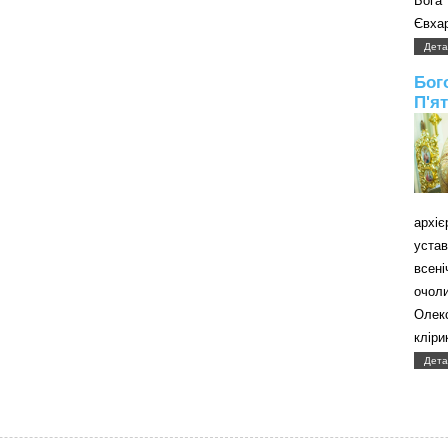
Бога
Євхар
Дета
Бог
П'я
архі
уст
всені
очол
Олек
кліри
Дета