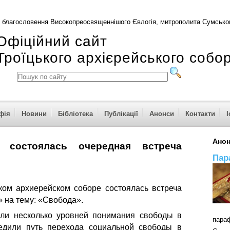
 благословення Високопреосвященнішого Євлогія, митрополита Сумськог
Офіційний сайт
Троїцького архієрейського собо
фія
Новини
Бібліотека
Публікації
Анонси
Контакти
І
Ано
 состоялась очередная встреча
Пар
ком архиерейском соборе состоялась встреча
 на тему: «Свобода».
ли несколько уровней понимания свободы в
пар
едили путь перехода социальной свободы в