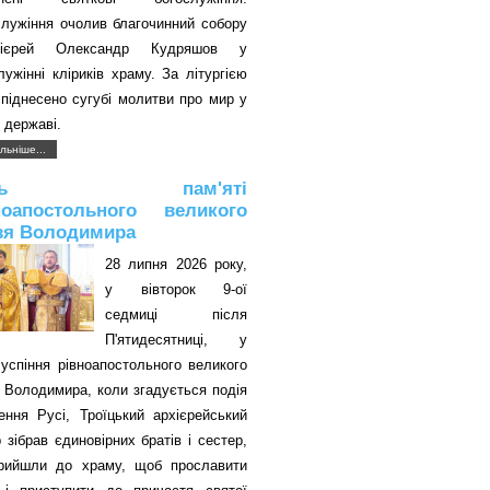
служіння очолив благочинний собору
оієрей Олександр Кудряшов у
лужінні кліриків храму. За літургією
піднесено сугубі молитви про мир у
 державі.
льніше...
ень пам'яті
ноапостольного великого
зя Володимира
28 липня 2026 року,
у вівторок 9-ої
седмиці після
П'ятидесятниці, у
успіння рівноапостольного великого
 Володимира, коли згадується подія
ення Русі, Троїцький архієрейський
 зібрав єдиновірних братів і сестер,
прийшли до храму, щоб прославити