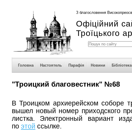
З благословення Високопреосв
Офіційний са
Троїцького а
Головна
Настоятель
Парафія
Новини
Бібліотека
"Троицкий благовестник" №68
В Троицком архиерейском соборе 
вышел новый номер приходского про
листка. Электронный вариант изд
по
этой
ссылке.