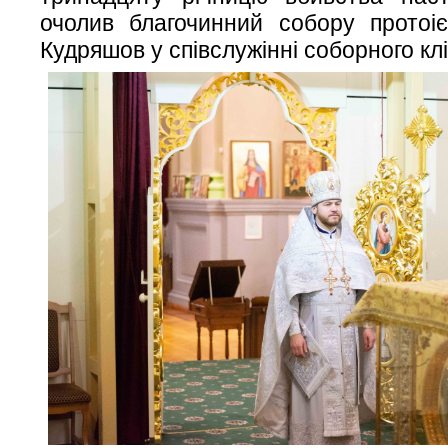
очолив благочинний собору протоі
Кудряшов у співслужінні соборного клі