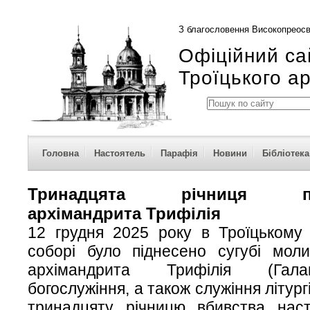
З благословення Високопреосв
Офіційний са
Троїцького а
Головна
Настоятель
Парафія
Новини
Бібліотека
Тринадцята річниця пре
архімандрита Трифілія
12 грудня 2025 року в Троїцькому 
соборі було піднесено сугубі моли
архімандрита Трифілія (Гала
богослужіння, а також служіння літург
тринадцяту річницю вбивства наст