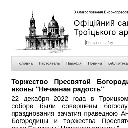
З благословення Високопреосв
Офіційний са
Троїцького а
Головна
Настоятель
Парафія
Новини
Бібліотека
Торжество Пресвятой Богоро
иконы "Нечаяная радость"
22 декабря 2022 года в Троицко
соборе были совершены богосл
празднования зачатия праведною А
Богородицы и торжества Пресвят