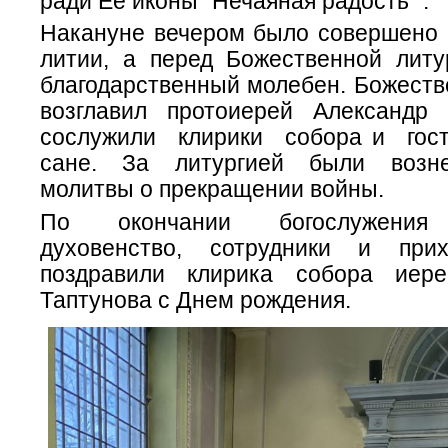
ради Ее иконы "Нечаяная радость" .
Накануне вечером было совершено 
литии, а перед Божественной литу
благодарственный молебен. Божеств
возглавил протоиерей Александр
сослужили клирики собора и гос
сане. За литургией были возн
молитвы о прекращении войны.
По окончании богослужения 
духовенство, сотрудники и при
поздравили клирика собора иере
Таптунова с Днем рождения.