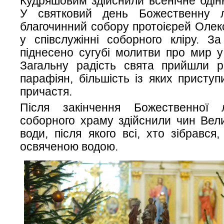
Кудряшовим здійснили всенічне бдінн
У святковий день Божественну л
благочинний собору протоієрей Оле
у співслужінні соборного кліру. За
піднесено сугубі молитви про мир у
Загальну радість свята прийшли ро
парафіян, більшість із яких приступ
причастя.
Після закінчення Божественної лі
соборного храму здійснили чин Вел
води, після якого всі, хто зібрався
освяченою водою.