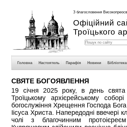
З благословення Високопреосв
Офіційний са
Троїцького а
Головна
Настоятель
Парафія
Новини
Бібліотека
СВЯТЕ БОГОЯВЛЕННЯ
19 січня 2025 року, в день свята
Троїцькому архієрейському соборі 
богослужіння Хрещення Господа Бога
Іісуса Христа. Напередодні ввечері к
чолі з благочинним протоієреє