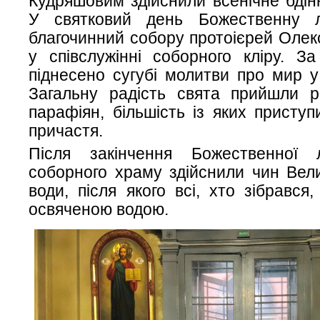
Кудряшовим здійснили всенічне бдінн
У святковий день Божественну л
благочинний собору протоієрей Оле
у співслужінні соборного кліру. За
піднесено сугубі молитви про мир у
Загальну радість свята прийшли ро
парафіян, більшість із яких приступ
причастя.
Після закінчення Божественної лі
соборного храму здійснили чин Вел
води, після якого всі, хто зібрався
освяченою водою.