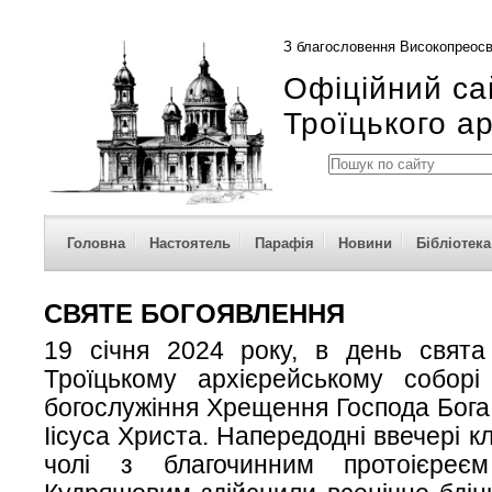
З благословення Високопреосв
Офіційний са
Троїцького а
Головна
Настоятель
Парафія
Новини
Бібліотека
СВЯТЕ БОГОЯВЛЕННЯ
19 січня 2024 року, в день свята
Троїцькому архієрейському соборі 
богослужіння Хрещення Господа Бога
Іісуса Христа. Напередодні ввечері к
чолі з благочинним протоієреє